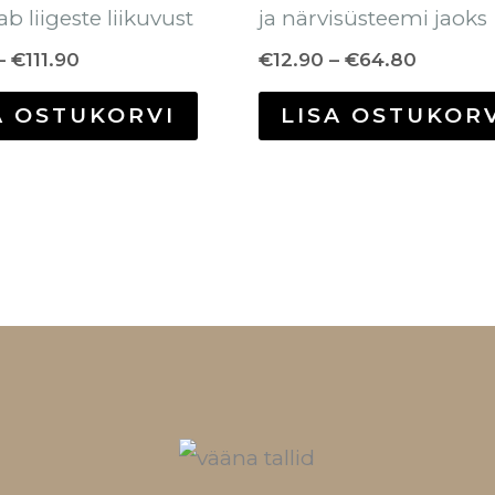
b liigeste liikuvust
ja närvisüsteemi jaoks
–
€
111.90
€
12.90
–
€
64.80
A OSTUKORVI
LISA OSTUKOR