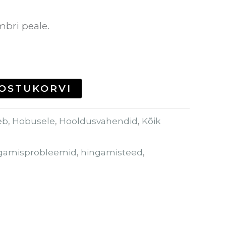
mbri peale.
 OSTUKORVI
eb
,
Hobusele
,
Hooldusvahendid
,
Kõik
gamisprobleemid
,
hingamisteed
,