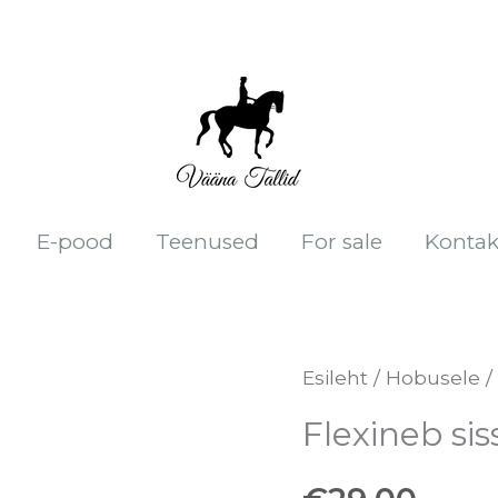
E-pood
Teenused
For sale
Kontak
Flexineb
Esileht
/
Hobusele
/
sisselaskeklapp
Flexineb si
kogus