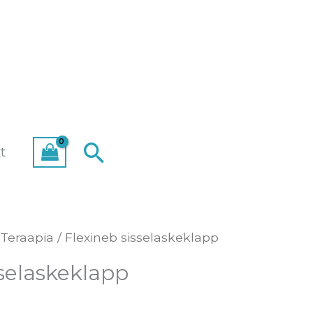
Search
t
Teraapia
/ Flexineb sisselaskeklapp
sselaskeklapp