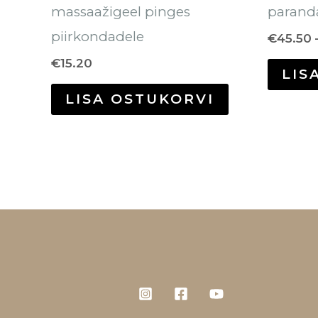
massaažigeel pinges
paranda
piirkondadele
€
45.50
€
15.20
LIS
LISA OSTUKORVI