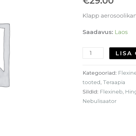
€
29.00
Klapp aerosoolika
Saadavus:
Laos
LISA
Kategooriad:
Flexin
tooted
,
Teraapia
Sildid:
Flexineb
,
Hin
Nebulisaator