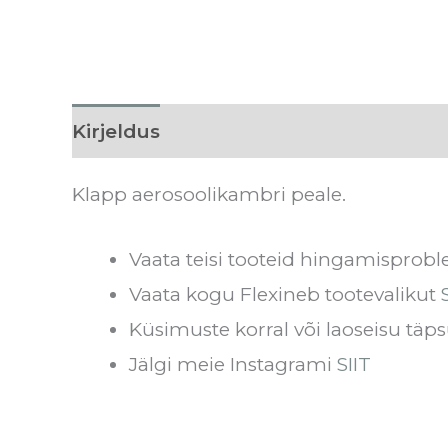
Kirjeldus
Hooldusjuhised
Tarnea
Klapp aerosoolikambri peale.
Vaata teisi tooteid hingamispro
Vaata kogu Flexineb tootevalikut
Küsimuste korral või laoseisu täps
Jälgi meie Instagrami
SIIT