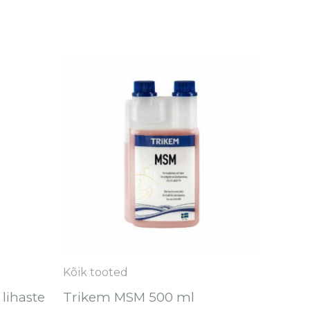
hemik:
Sellel
tootel
on
mitu
varianti.
Valikuid
saab
teha
tootelehel.
Kõik tooted
lihaste
Trikem MSM 500 ml