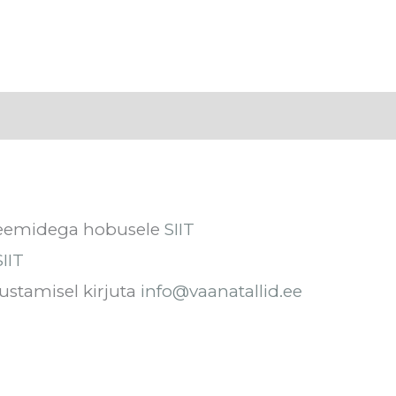
eg
Arvustused (0)
bleemidega hobusele
SIIT
SIIT
ustamisel kirjuta
info@vaanatallid.ee