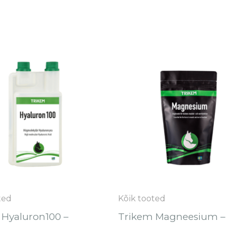
Hinnavahemik:
Hinnava
Sellel
€45.50
€12.90
tootel
kuni
kuni
€111.90
€64.80
on
mitu
varianti.
Valikuid
saab
teha
tootelehel.
ted
Kõik tooted
 Hyaluron100 –
Trikem Magneesium – 