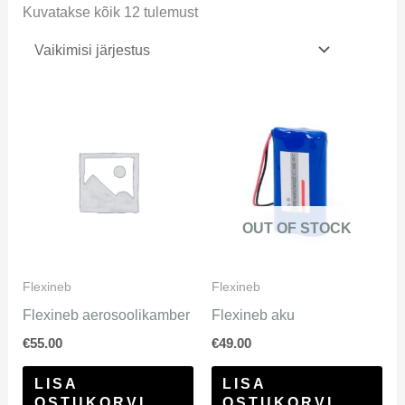
Kuvatakse kõik 12 tulemust
OUT OF STOCK
Flexineb
Flexineb
Flexineb aerosoolikamber
Flexineb aku
€
55.00
€
49.00
LISA
LISA
OSTUKORVI
OSTUKORVI