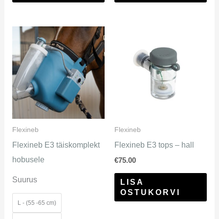
Sellel
tootel
on
mitu
varianti.
Valikuid
saab
Flexineb
Flexineb
teha
Flexineb E3 täiskomplekt
Flexineb E3 tops – hall
tootelehel.
hobusele
€
75.00
Suurus
LISA
OSTUKORVI
L - (55 -65 cm)