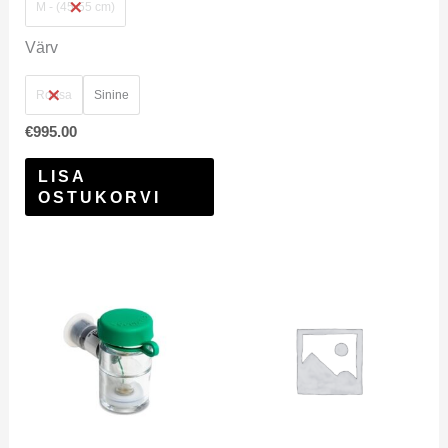
M - (45-55 cm)
Värv
Roosa
Sinine
€
995.00
LISA
OSTUKORVI