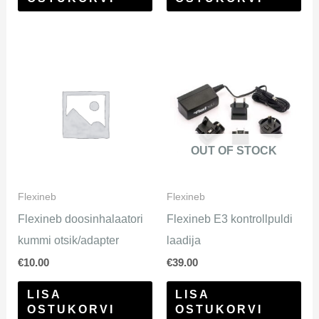
OUT OF STOCK
Flexineb
Flexineb
Flexineb doosinhalaatori
Flexineb E3 kontrollpuldi
kummi otsik/adapter
laadija
€
10.00
€
39.00
LISA
LISA
OSTUKORVI
OSTUKORVI