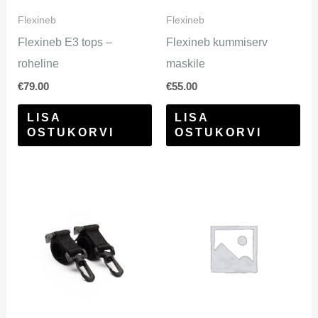
Flexineb
Flexineb
Flexineb E3 tops –
Flexineb kummiserv
roheline
maskile
€
79.00
€
55.00
LISA
LISA
OSTUKORVI
OSTUKORVI