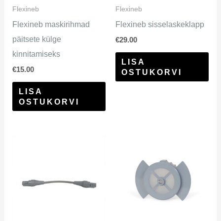
Flexineb
Flexineb
Flexineb maskirihmad
Flexineb sisselaskeklapp
päitsete külge
€
29.00
kinnitamiseks
LISA
€
15.00
OSTUKORVI
LISA
OSTUKORVI