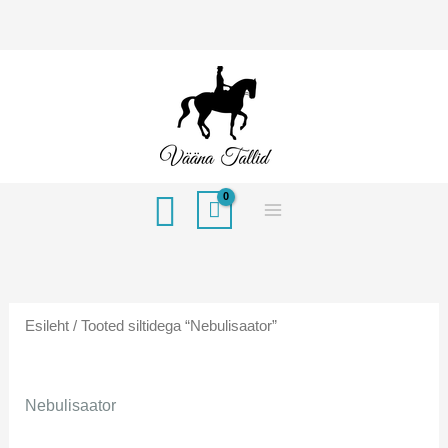
Skip
to
content
Search
Esileht
/ Tooted siltidega “Nebulisaator”
Nebulisaator