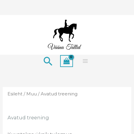
Skip
to
content
Search
Esileht
/
Muu
/ Avatud treening
Avatud treening