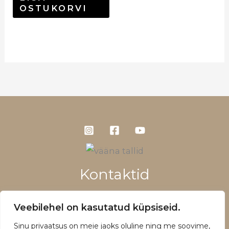
OSTUKORVI
Kontaktid
+372 5660 1028
Veebilehel on kasutatud küpsiseid.
info@vaanatallid.ee
Sinu privaatsus on meie jaoks oluline ning me soovime,