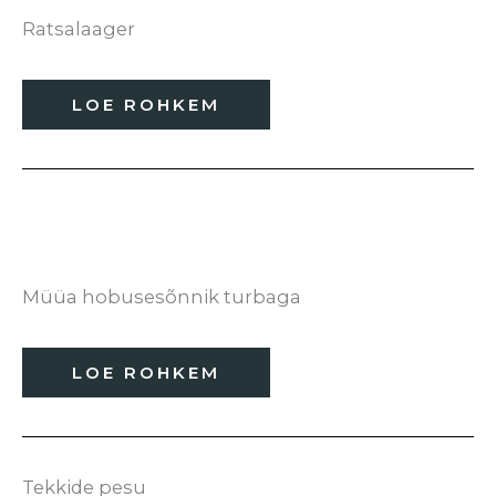
Ratsalaager
LOE ROHKEM
Müüa hobusesõnnik turbaga
LOE ROHKEM
Tekkide pesu