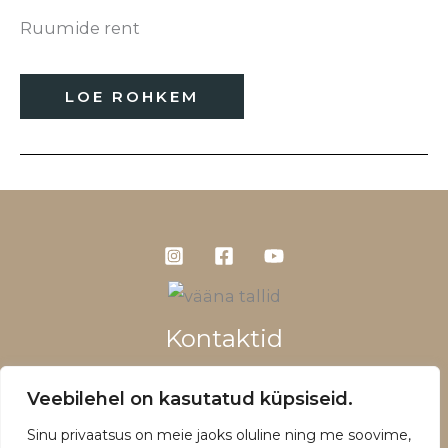
Ruumide rent
LOE ROHKEM
Kontaktid
+372 5660 1028
Veebilehel on kasutatud küpsiseid.
info@vaanatallid.ee
Sinu privaatsus on meie jaoks oluline ning me soovime,