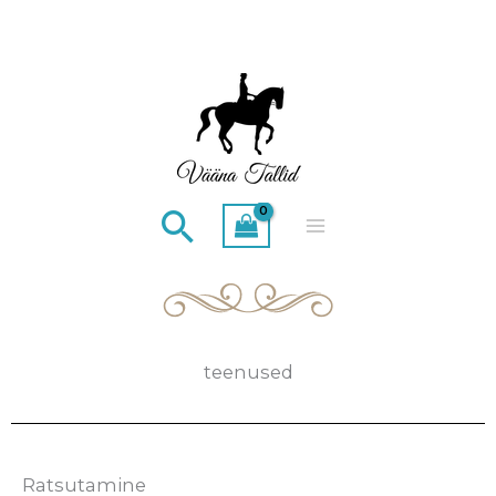
Skip
to
content
Search
teenused
Ratsutamine