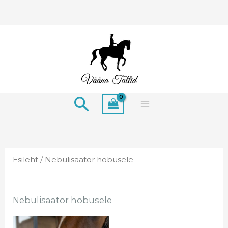
Skip
to
content
Search
Esileht
/ Nebulisaator hobusele
Nebulisaator hobusele