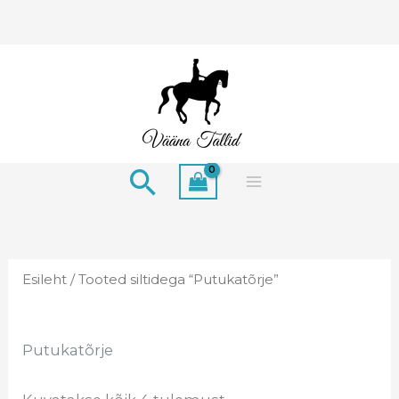
Skip
to
content
Search
Esileht
/ Tooted siltidega “Putukatõrje”
Putukatõrje