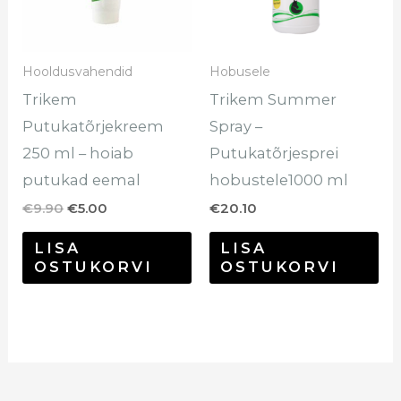
Hooldusvahendid
Hobusele
Trikem
Trikem Summer
Putukatõrjekreem
Spray –
250 ml – hoiab
Putukatõrjesprei
putukad eemal
hobustele1000 ml
€
9.90
€
5.00
€
20.10
LISA
LISA
OSTUKORVI
OSTUKORVI