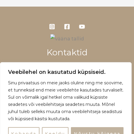
Kontaktid
+372 5660 1028
Veebilehel on kasutatud küpsiseid.
info@vaanatallid.ee
Sinu privaatsus on meie jaoks oluline ning me soovime,
Müügitingimused ja privaatsuspoliitika
et tunneksid end meie veebilehte kasutades turvaliselt.
Sul on võimalik igal hetkel oma valikuid küpsiste
seadetes või veebilehitseja seadetes muuta. Mõnel
juhul tuleb selleks muuta oma veebilehitseja seadistusi
või küpsised käsitsi kustutada.
Copyright © 2026 | Powered by Vääna Tallid
Kohanda
Keeldu
Nõustu kõigega