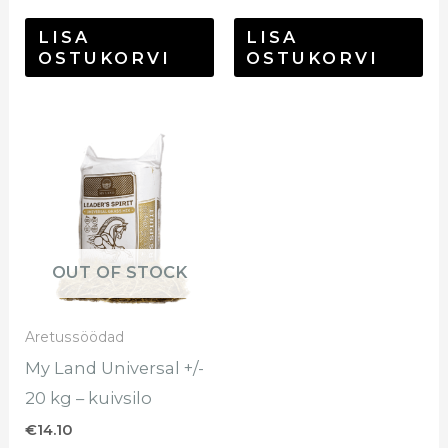
LISA
LISA
OSTUKORVI
OSTUKORVI
OUT OF STOCK
Aretussöödad
My Land Universal +/-
20 kg – kuivsilo
€
14.10