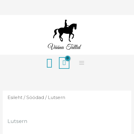
Skip
to
content
Search
Esileht
/
Söödad
/ Lutsern
Lutsern