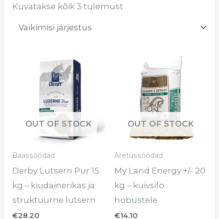
Kuvatakse kõik 3 tulemust
OUT OF STOCK
OUT OF STOCK
Baassöödad
Aretussöödad
Derby Lutsern Pur 15
My Land Energy +/- 20
kg – kiudainerikas ja
kg – kuivsilo
struktuurne lutsern
hobustele
€
28.20
€
14.10