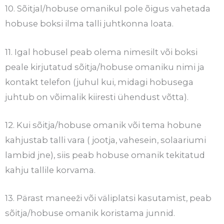
10. Sõitjal/hobuse omanikul pole õigus vahetada
hobuse boksi ilma talli juhtkonna loata.
11. Igal hobusel peab olema nimesilt või boksi
peale kirjutatud sõitja/hobuse omaniku nimi ja
kontakt telefon (juhul kui, midagi hobusega
juhtub on võimalik kiiresti ühendust võtta).
12. Kui sõitja/hobuse omanik või tema hobune
kahjustab talli vara ( jootja, vahesein, solaariumi
lambid jne), siis peab hobuse omanik tekitatud
kahju tallile korvama.
13. Pärast maneeži või väliplatsi kasutamist, peab
sõitja/hobuse omanik koristama junnid.