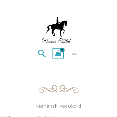
Skip
to
content
Search
vääna talli kodukord