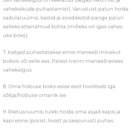
talli vahekäigus on keelatud (segab liikumist ja
vahekäikude puhastamist). Varustust palun hoida
sadularuumis, kastid ja söödakotid pange palun
selleks ettenähtud kohta (milleks on igas vahes
üks boks).
7. Kabjad puhastatakse enne maneeži minekut
boksis või selle ees. Pärast trenni maneeži esises
vahekäigus.
8. Oma hobuse boksi esise eest hoolitseb iga
sõitja/hobuse omanik ise.
9. Riietusruumis tuleb hoida oma asjad kapis ja
kapi esine (porist, liivast ja saepurust) puhas.