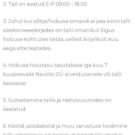
2. Tall on avatud E-P 09.00 – 18.00.
3. Juhul kui sõitja/hobuse omanik ei pea kinni talli
sisekorraeeskirjades on talli omanikul õigus
hobuse koht üles öelda, sellest kirjalikult kuu
aega ette teatades.
4. Hobuse hoiutasu tasutakase iga kuu 7
kuupäevaks Nautilo OÜ arveldusarvele või talli
kassasse.
5. Suitsetamine tallis ja riietusruumides on
keelatud.
6. Kastid, söödakotid ja muu varustuse hoidmine