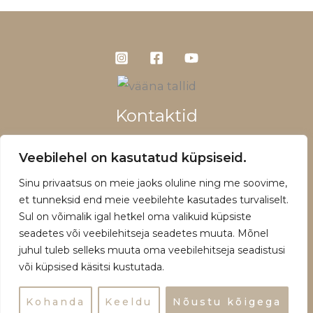
Kontaktid
+372 5660 1028
Veebilehel on kasutatud küpsiseid.
info@vaanatallid.ee
Sinu privaatsus on meie jaoks oluline ning me soovime,
Müügitingimused ja privaatsuspoliitika
et tunneksid end meie veebilehte kasutades turvaliselt.
Sul on võimalik igal hetkel oma valikuid küpsiste
seadetes või veebilehitseja seadetes muuta. Mõnel
juhul tuleb selleks muuta oma veebilehitseja seadistusi
või küpsised käsitsi kustutada.
Copyright © 2026 | Powered by Vääna Tallid
Kohanda
Keeldu
Nõustu kõigega