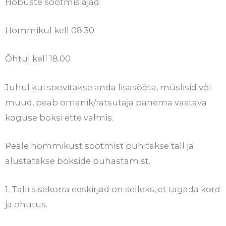
Hobuste söötmis ajad:
Hommikul kell 08.30
Õhtul kell 18.00
Juhul kui soovitakse anda lisasööta, müslisid või
muud, peab omanik/ratsutaja panema vastava
koguse boksi ette valmis.
Peale hommikust söötmist pühitakse tall ja
alustatakse bokside puhastamist.
1. Talli sisekorra eeskirjad on selleks, et tagada kord
ja ohutus.