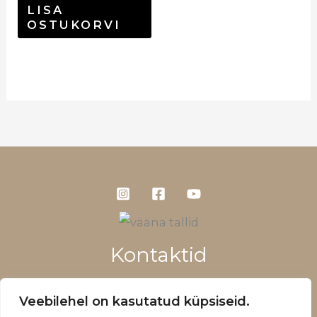
LISA
OSTUKORVI
Kontaktid
+372 5660 1028
Veebilehel on kasutatud küpsiseid.
info@vaanatallid.ee