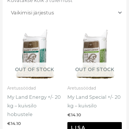
Kuvatakse kõik 3 tulemust
OUT OF STOCK
OUT OF STOCK
Aretussöödad
Aretussöödad
My Land Energy +/- 20
My Land Special +/- 20
kg – kuivsilo
kg – kuivsilo
hobustele
€
14.10
€
14.10
LISA