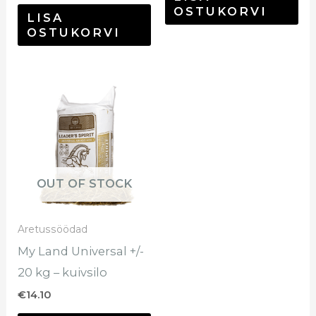
OSTUKORVI
LISA
OSTUKORVI
OUT OF STOCK
Aretussöödad
My Land Universal +/-
20 kg – kuivsilo
€
14.10