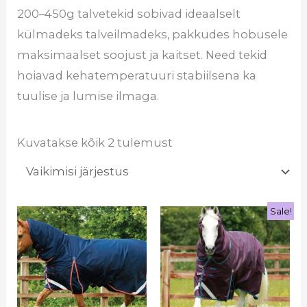
200–450g talvetekid sobivad ideaalselt
külmadeks talveilmadeks, pakkudes hobusele
maksimaalset soojust ja kaitset. Need tekid
hoiavad kehatemperatuuri stabiilsena ka
tuulise ja lumise ilmaga.
Kuvatakse kõik 2 tulemust
Sale!
Hinnavah
Sellel
Sel
€266.98
tootel
too
kuni
€296.95
on
on
mitu
mi
varianti.
var