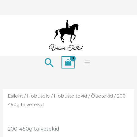
Skip
to
content
Search
Esileht
/
Hobusele
/
Hobuste tekid
/
Õuetekid
/ 200-
450g talvetekid
200-450g talvetekid