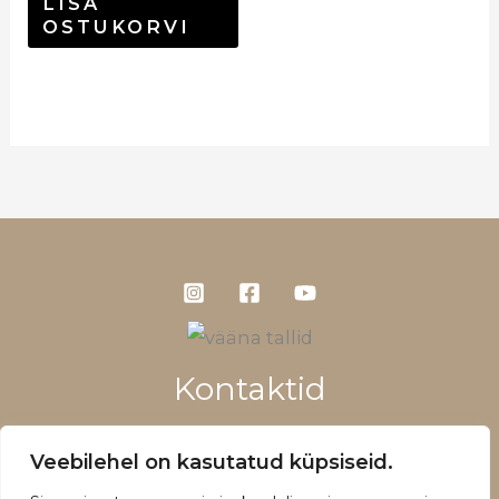
LISA
OSTUKORVI
Kontaktid
+372 5660 1028
Veebilehel on kasutatud küpsiseid.
info@vaanatallid.ee