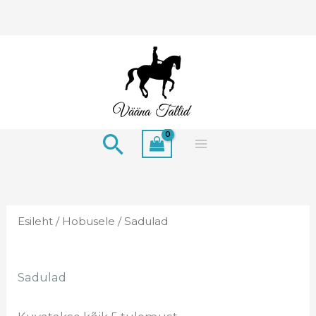
Skip
to
content
Search
Esileht
/
Hobusele
/ Sadulad
Sadulad