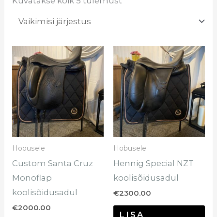
Kuvatakse kõik 5 tulemust
Hobusele
Hobusele
Custom Santa Cruz
Hennig Special NZT
Monoflap
koolisõidusadul
koolisõidusadul
€
2300.00
€
2000.00
LISA