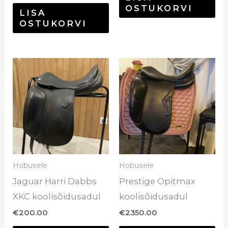
OSTUKORVI
LISA
OSTUKORVI
Hobusele
Hobusele
Jaguar Harri Dabbs
Prestige Opitmax
XKC koolisõidusadul
koolisõidusadul
€
200.00
€
2350.00