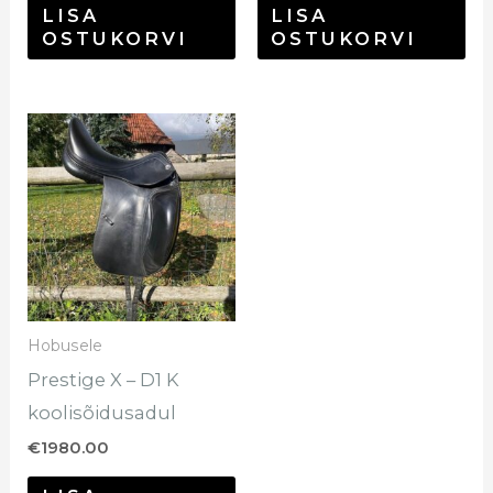
LISA
LISA
OSTUKORVI
OSTUKORVI
Hobusele
Prestige X – D1 K
koolisõidusadul
€
1980.00