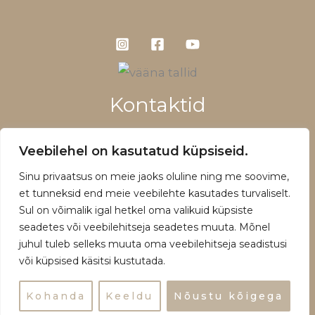
Kontaktid
+372 5660 1028
Veebilehel on kasutatud küpsiseid.
info@vaanatallid.ee
Sinu privaatsus on meie jaoks oluline ning me soovime,
Müügitingimused ja privaatsuspoliitika
et tunneksid end meie veebilehte kasutades turvaliselt.
Sul on võimalik igal hetkel oma valikuid küpsiste
seadetes või veebilehitseja seadetes muuta. Mõnel
juhul tuleb selleks muuta oma veebilehitseja seadistusi
või küpsised käsitsi kustutada.
Copyright © 2026 | Powered by Vääna Tallid
Kohanda
Keeldu
Nõustu kõigega