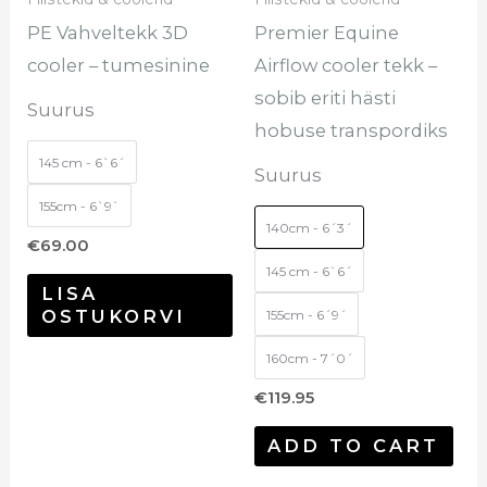
teha
teh
PE Vahveltekk 3D
Premier Equine
tootelehel.
too
cooler – tumesinine
Airflow cooler tekk –
sobib eriti hästi
Suurus
hobuse transpordiks
145 cm - 6`6´
Suurus
155cm - 6`9`
140cm - 6´3´
€
69.00
145 cm - 6`6´
LISA
OSTUKORVI
155cm - 6´9´
160cm - 7´0´
€
119.95
ADD TO CART