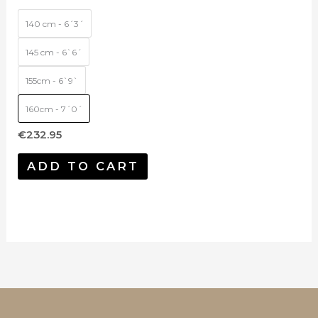
140 cm - 6´3´
145 cm - 6`6´
155cm - 6`9`
160cm - 7´0´
€
232.95
ADD TO CART