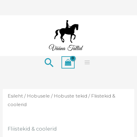
Skip
to
content
Search
Esileht
/
Hobusele
/
Hobuste tekid
/ Fliistekid &
coolerid
Fliistekid & coolerid