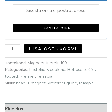
LISA OSTUKORVI
Tootekood:
Magneetilinetekk160
Kategooriad:
Fliistekid & coolerid
,
Hobusele
,
Kõik
tooted
,
Premier
,
Teraapia
Sildid:
heaolu
,
magnet
,
Premier Equine
,
teraapia
Kirjeldus