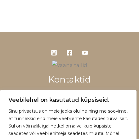
Kontaktid
+372 5660 1028
Veebilehel on kasutatud küpsiseid.
info@vaanatallid.ee
Sinu privaatsus on meie jaoks oluline ning me soovime,
Müügitingimused ja privaatsuspoliitika
et tunneksid end meie veebilehte kasutades turvaliselt.
Sul on võimalik igal hetkel oma valikuid küpsiste
seadetes või veebilehitseja seadetes muuta. Mõnel