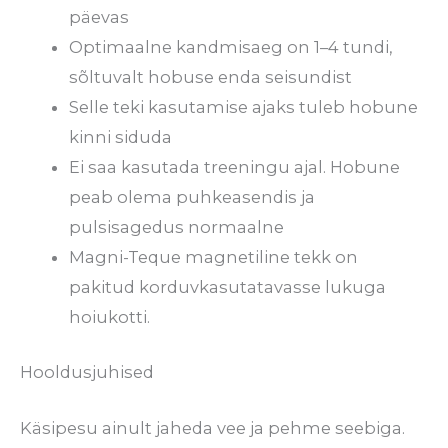
päevas
Optimaalne kandmisaeg on 1–4 tundi,
sõltuvalt hobuse enda seisundist
Selle teki kasutamise ajaks tuleb hobune
kinni siduda
Ei saa kasutada treeningu ajal. Hobune
peab olema puhkeasendis ja
pulsisagedus normaalne
Magni-Teque magnetiline tekk on
pakitud korduvkasutatavasse lukuga
hoiukotti.
Hooldusjuhised
Käsipesu ainult jaheda vee ja pehme seebiga.