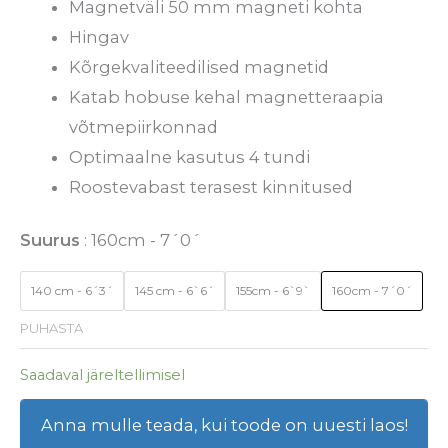
Magnetväli 50 mm magneti kohta
Hingav
Kõrgekvaliteedilised magnetid
Katab hobuse kehal magnetteraapia
võtmepiirkonnad
Optimaalne kasutus 4 tundi
Roostevabast terasest kinnitused
Suurus
160cm - 7´0´
140 cm - 6´3´
145 cm - 6`6´
155cm - 6`9`
160cm - 7´0´
PUHASTA
Saadaval järeltellimisel
Anna mulle teada, kui toode on uuesti laos!