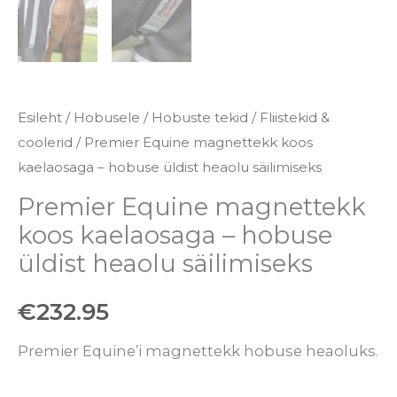
Esileht
/
Hobusele
/
Hobuste tekid
/
Fliistekid &
coolerid
/ Premier Equine magnettekk koos
kaelaosaga – hobuse üldist heaolu säilimiseks
Premier Equine magnettekk
koos kaelaosaga – hobuse
üldist heaolu säilimiseks
€
232.95
Premier Equine’i magnettekk hobuse heaoluks.