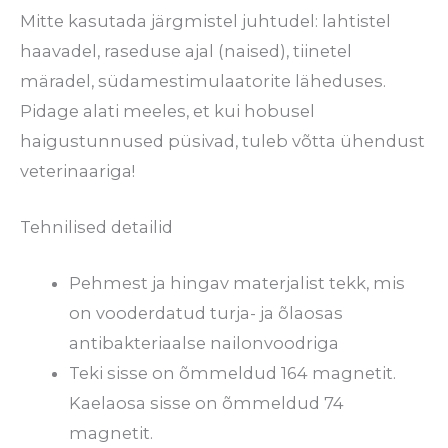
Mitte kasutada järgmistel juhtudel: lahtistel
haavadel, raseduse ajal (naised), tiinetel
märadel, südamestimulaatorite läheduses.
Pidage alati meeles, et kui hobusel
haigustunnused püsivad, tuleb võtta ühendust
veterinaariga!
Tehnilised detailid
Pehmest ja hingav materjalist tekk, mis
on vooderdatud turja- ja õlaosas
antibakteriaalse nailonvoodriga
Teki sisse on õmmeldud 164 magnetit.
Kaelaosa sisse on õmmeldud 74
magnetit.