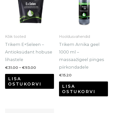
on
mitu
varianti.
Valikuid
saab
Kõik tooted
Hooldusvahendid
teha
Trikem E+Seleen –
Trikem Arnika geel
tootelehel.
Antioksüdant hobuse
1000 ml –
lihastele
massaažigeel pinges
piirkondadele
€
31.00
–
€
93.00
€
15.20
LISA
OSTUKORVI
LISA
OSTUKORVI
Hinnavahem
Se