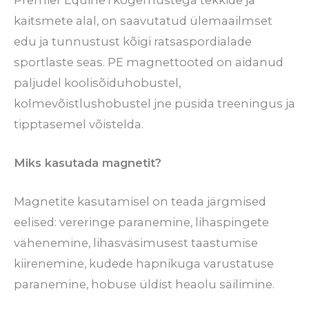
kaitsmete alal, on saavutatud ülemaailmset
edu ja tunnustust kõigi ratsaspordialade
sportlaste seas. PE magnettooted on aidanud
paljudel koolisõiduhobustel,
kolmevõistlushobustel jne püsida treeningus ja
tipptasemel võistelda.
Miks kasutada magnetit?
Magnetite kasutamisel on teada järgmised
eelised: vereringe paranemine, lihaspingete
vähenemine, lihasväsimusest taastumise
kiirenemine, kudede hapnikuga varustatuse
paranemine, hobuse üldist heaolu säilimine.