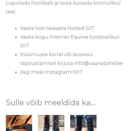
Loputada hoolikalt ja lasta kuivada loomulikul
teel.
Vaata teisi teraapia tooted
SIIT
Vaata kogu Premier Equine tootevalikut
SIIT
Küsimuste korral või laoseisu
täpsustamisel kirjuta
info@vaanatallid.ee
Jägi meie Instagrami
SIIT
Sulle võib meeldida ka…
Sellel
Sellel
tootel
tootel