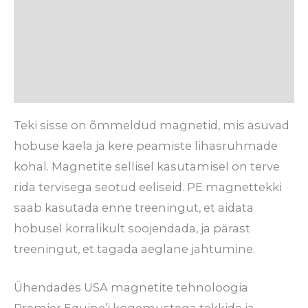
Lisainfo
Tarneaeg
Arvustused (0)
Teki sisse on õmmeldud magnetid, mis asuvad
hobuse kaela ja kere peamiste lihasrühmade
kohal. Magnetite sellisel kasutamisel on terve
rida tervisega seotud eeliseid. PE magnettekki
saab kasutada enne treeningut, et aidata
hobusel korralikult soojendada, ja pärast
treeningut, et tagada aeglane jahtumine.
Ühendades USA magnetite tehnoloogia
Premier Equine’i kogemustega tekkide ja