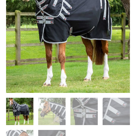
-
hobuse
üldist
heaolu
säilimiseks
kogus