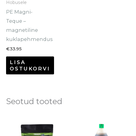
Hobusele
PE Magni-
Teque –
magnetiline
kuklapehmendus
€
33.95
LISA
OSTUKORVI
Seotud tooted
Hinnavahemik:
Sellel
€31.00
tootel
kuni
€93.00