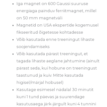
Iga magnet on 600 Gaussi suuruse
energiaga painduv ferriitmagnet, millel
on 50 mm magnetväli
Magnetid on USA ekspertide kogemusel
fikseeritud õigetesse kohtadesse
Võib kasutada enne treeningut lihaste
soojendamiseks
Võib kasutada pärast treeningut, et
tagada lihaste aeglane jahtumine (ainult
pärast seda, kui hobune on treeningust
taastunud ja kuiv. Mitte kasutada
higisel/märjal hobusel)
Kasutage esimesel nädalal 30 minutit
kuni 1 tund päevas ja suurendage
kasutusaega järk-järgult kuni 4 tunnini