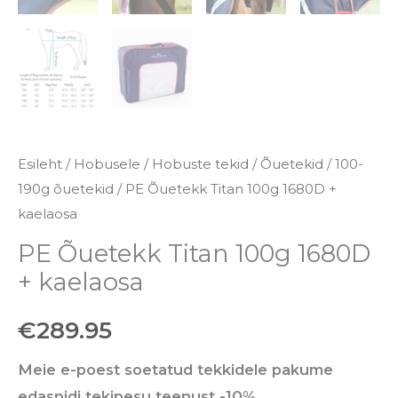
Esileht
/
Hobusele
/
Hobuste tekid
/
Õuetekid
/
100-
190g õuetekid
/ PE Õuetekk Titan 100g 1680D +
kaelaosa
PE Õuetekk Titan 100g 1680D
+ kaelaosa
€
289.95
Meie e-poest soetatud tekkidele pakume
edaspidi tekipesu teenust -10%