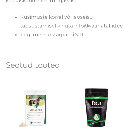
kaasaskandmine mugavaks.
Küsimuste korral või laoseisu
täpsustamisel kirjuta
info@vaanatallid.ee
Jälgi meie Instagrami
SIIT
Seotud tooted
Hinnavahe
Se
€35.00
to
kuni
€146.40
o
mi
va
Va