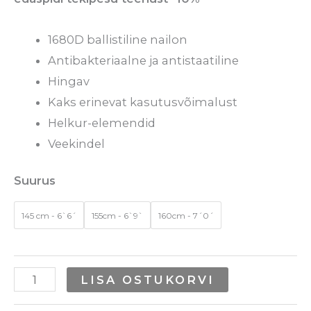
1680D ballistiline nailon
Antibakteriaalne ja antistaatiline
Hingav
Kaks erinevat kasutusvõimalust
Helkur-elemendid
Veekindel
Suurus
145 cm - 6`6´
155cm - 6`9`
160cm - 7´0´
LISA OSTUKORVI