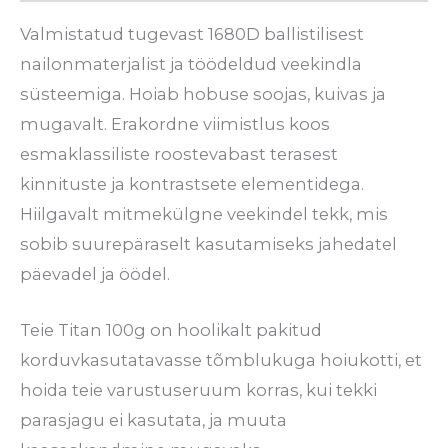
Valmistatud tugevast 1680D ballistilisest
nailonmaterjalist ja töödeldud veekindla
süsteemiga. Hoiab hobuse soojas, kuivas ja
mugavalt. Erakordne viimistlus koos
esmaklassiliste roostevabast terasest
kinnituste ja kontrastsete elementidega.
Hiilgavalt mitmekülgne veekindel tekk, mis
sobib suurepäraselt kasutamiseks jahedatel
päevadel ja öödel.
Teie Titan 100g on hoolikalt pakitud
korduvkasutatavasse tõmblukuga hoiukotti, et
hoida teie varustuseruum korras, kui tekki
parasjagu ei kasutata, ja muuta