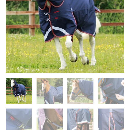
+
kaelaosa
kogus