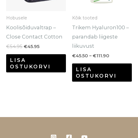
Va
sa
Hobusele
Kõik tooted
te
Koolisõiduvaltrap –
Trikem Hyaluron100 –
to
Close Contact Cotton
parandab liigeste
liikuvust
€
54.95
€
45.95
€
45.50
–
€
111.90
LISA
OSTUKORVI
LISA
OSTUKORVI