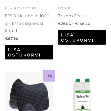
sa
ESS Supplements
Brändid
te
ESS® Metabolin 1000
Trikem Focus
to
g – EMS diagnoosi
€
35.00
–
€
146.40
korral
LISA
€
67.60
OSTUKORVI
LISA
OSTUKORVI
Algne
Praegune
Hinnavahem
Se
Sale!
-16%
-16%
hind
hind
€45.50
to
oli:
on:
kuni
€54.95.
€45.95.
€111.90
o
mi
va