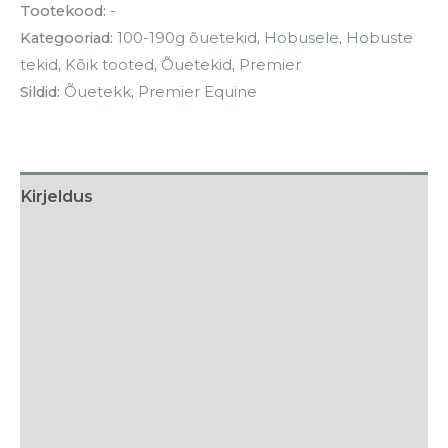
Tootekood:
-
Kategooriad:
100-190g õuetekid
,
Hobusele
,
Hobuste
tekid
,
Kõik tooted
,
Õuetekid
,
Premier
Sildid:
Õuetekk
,
Premier Equine
Kirjeldus
Lisainfo
Tehnilised detailid
Hooldusjuhised
Tarneaeg
Arvustused (0)