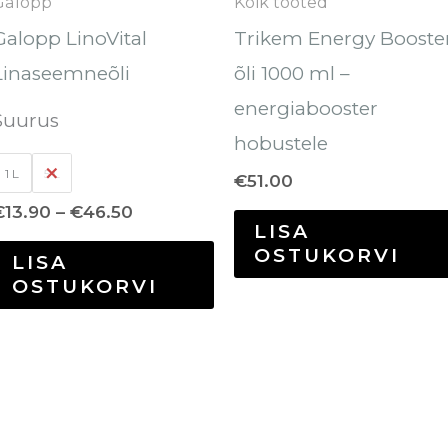
Galopp
Kõik tooted
teha
Galopp LinoVital
Trikem Energy Booste
tootelehel.
Linaseemneõli
õli 1000 ml –
energiabooster
Suurus
hobustele
1 L
5 L
€
51.00
€
13.90
–
€
46.50
LISA
OSTUKORVI
LISA
OSTUKORVI