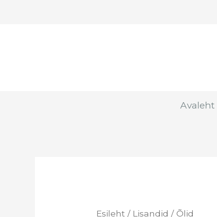
Skip
to
content
Avaleht
Esileht
/
Lisandid
/ Õlid