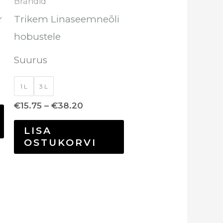
Brändid
teha
r
Trikem Linaseemneõli
tootelehel.
hobustele
Suurus
1 L
3 L
€
15.75
–
€
38.20
LISA
OSTUKORVI