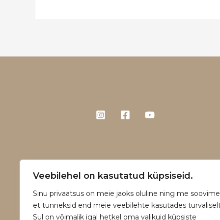
Veebilehel on kasutatud küpsiseid.
Sinu privaatsus on meie jaoks oluline ning me soovime
et tunneksid end meie veebilehte kasutades turvaliselt
Sul on võimalik igal hetkel oma valikuid küpsiste