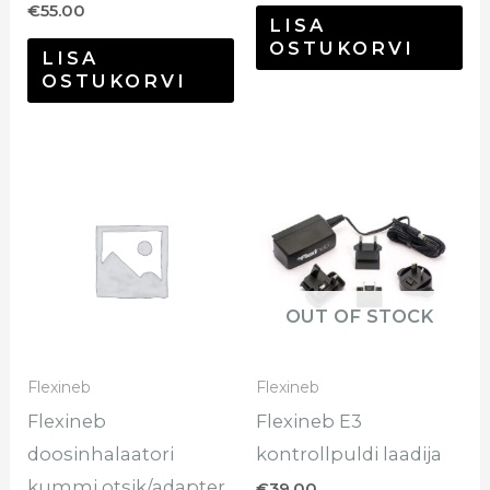
€
55.00
LISA
OSTUKORVI
LISA
OSTUKORVI
OUT OF STOCK
Flexineb
Flexineb
Flexineb
Flexineb E3
doosinhalaatori
kontrollpuldi laadija
kummi otsik/adapter
€
39.00