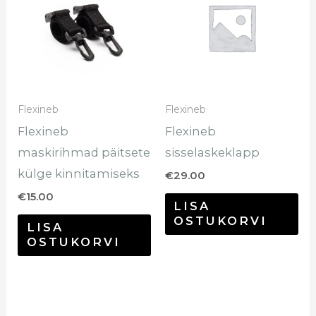
Flexineb
Flexineb
Flexineb
Flexineb
maskirihmad päitsete
sisselaskeklapp
külge kinnitamiseks
€
29.00
€
15.00
LISA
OSTUKORVI
LISA
OSTUKORVI