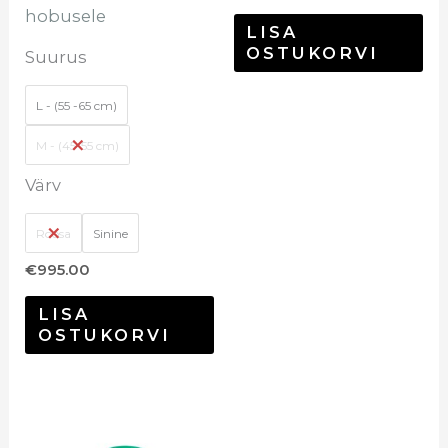
hobusele
LISA
OSTUKORVI
Suurus
L - (55 -65 cm)
M - (45-55 cm)
Värv
Roosa
Sinine
€
995.00
LISA
OSTUKORVI