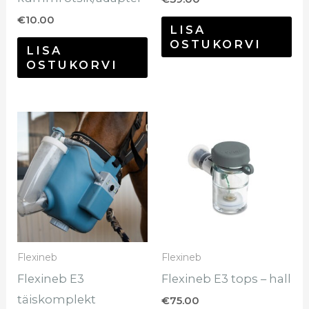
€
10.00
LISA
OSTUKORVI
LISA
OSTUKORVI
Sellel
tootel
on
mitu
varianti.
Valikuid
saab
Flexineb
Flexineb
teha
Flexineb E3
Flexineb E3 tops – hall
tootelehel.
täiskomplekt
€
75.00