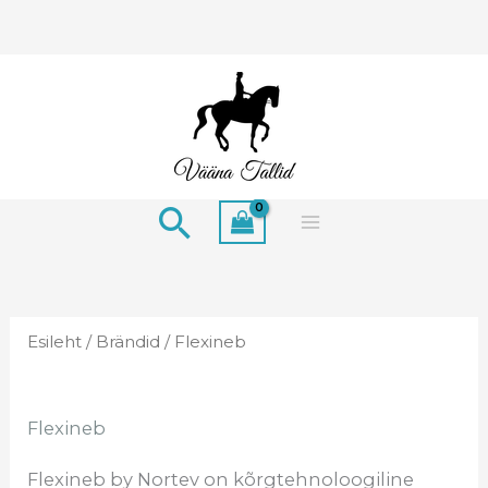
Skip
to
content
Search
Esileht
/
Brändid
/ Flexineb
Flexineb
Flexineb by Nortev on kõrgtehnoloogiline