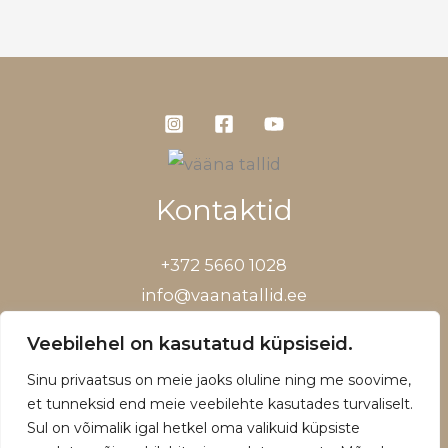
Kontaktid
+372 5660 1028
info@vaanatallid.ee
Müügitingimused ja privaatsuspoliitika
Veebilehel on kasutatud küpsiseid.
Sinu privaatsus on meie jaoks oluline ning me soovime,
et tunneksid end meie veebilehte kasutades turvaliselt.
Sul on võimalik igal hetkel oma valikuid küpsiste
Copyright © 2026 | Powered by Vääna Tallid