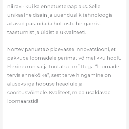
nii ravi- kui ka ennetusteraapiaks. Selle
unikaalne disain ja uuenduslik tehnoloogia
aitavad parandada hobuste hingamist,
taastumist ja üldist elukvaliteeti.
Nortev panustab pidevasse innovatsiooni, et
pakkuda loomadele parimat võimalikku hoolt.
Flexineb on välja töötatud mõttega “loomade
tervis ennekõike”, sest terve hingamine on
aluseks iga hobuse heaolule ja
sooritusvõimele. Kvaliteet, mida usaldavad
loomaarstid!