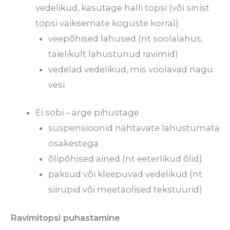
vedelikud, kasutage halli topsi (või sinist
topsi väiksemate koguste korral)
veepõhised lahused (nt soolalahus,
täielikult lahustunud ravimid)
vedelad vedelikud, mis voolavad nagu
vesi
Ei sobi – ärge pihustage
suspensioonid nähtavate lahustumata
osakestega
õlipõhised ained (nt eeterlikud õlid)
paksud või kleepuvad vedelikud (nt
siirupid või meetaolised tekstuurid)
Ravimitopsi puhastamine