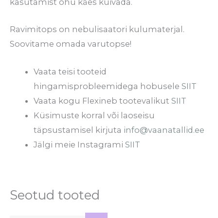
kasutamist õhu käes kuivada.
Ravimitops on nebulisaatori kulumaterjal.
Soovitame omada varutopse!
Vaata teisi tooteid
hingamisprobleemidega hobusele
SIIT
Vaata kogu Flexineb tootevalikut
SIIT
Küsimuste korral või laoseisu
täpsustamisel kirjuta
info@vaanatallid.ee
Jälgi meie Instagrami
SIIT
Seotud tooted