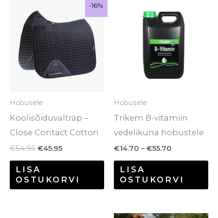
Algne
Praegune
Hinnavahem
Se
Sale!
-16%
-16%
hind
hind
€14.70
to
oli:
on:
kuni
€54.95.
€45.95.
€55.70
o
mi
va
Va
sa
Hobusele
Hobusele
te
Koolisõiduvaltrap –
Trikem B-vitamiin
to
Close Contact Cotton
vedelikuna hobustele
€
54.95
€
45.95
€
14.70
–
€
55.70
LISA
LISA
OSTUKORVI
OSTUKORVI
Hinnavahemik: