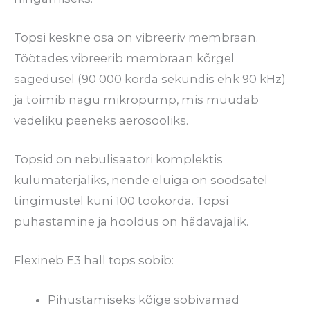
Topsi keskne osa on vibreeriv membraan.
Töötades vibreerib membraan kõrgel
sagedusel (90 000 korda sekundis ehk 90 kHz)
ja toimib nagu mikropump, mis muudab
vedeliku peeneks aerosooliks.
Topsid on nebulisaatori komplektis
kulumaterjaliks, nende eluiga on soodsatel
tingimustel kuni 100 töökorda. Topsi
puhastamine ja hooldus on hädavajalik.
Flexineb E3 hall tops sobib:
Pihustamiseks kõige sobivamad