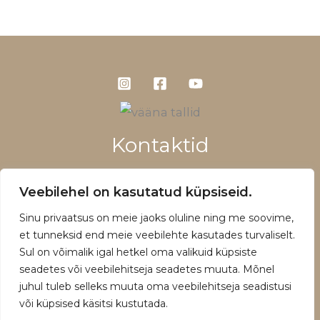
Kontaktid
+372 5660 1028
Veebilehel on kasutatud küpsiseid.
info@vaanatallid.ee
Sinu privaatsus on meie jaoks oluline ning me soovime,
Müügitingimused ja privaatsuspoliitika
et tunneksid end meie veebilehte kasutades turvaliselt.
Sul on võimalik igal hetkel oma valikuid küpsiste
seadetes või veebilehitseja seadetes muuta. Mõnel
juhul tuleb selleks muuta oma veebilehitseja seadistusi
või küpsised käsitsi kustutada.
Copyright © 2026 | Powered by Vääna Tallid