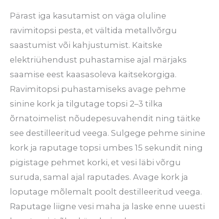
Pärast iga kasutamist on väga oluline
ravimitopsi pesta, et vältida metallvõrgu
saastumist või kahjustumist. Kaitske
elektriühendust puhastamise ajal märjaks
saamise eest kaasasoleva kaitsekorgiga.
Ravimitopsi puhastamiseks avage pehme
sinine kork ja tilgutage topsi 2–3 tilka
õrnatoimelist nõudepesuvahendit ning täitke
see destilleeritud veega. Sulgege pehme sinine
kork ja raputage topsi umbes 15 sekundit ning
pigistage pehmet korki, et vesi läbi võrgu
suruda, samal ajal raputades. Avage kork ja
loputage mõlemalt poolt destilleeritud veega.
Raputage liigne vesi maha ja laske enne uuesti