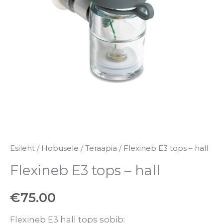
kogus
Esileht
/
Hobusele
/
Teraapia
/ Flexineb E3 tops – hall
Flexineb E3 tops – hall
€
75.00
Flexineb E3 hall tops sobib: