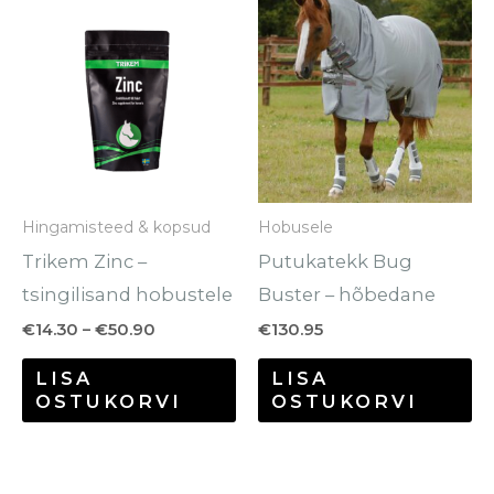
Sellel
Se
€14.30
tootel
to
kuni
€50.90
on
o
mitu
mi
varianti.
va
Valikuid
Va
saab
sa
Hingamisteed & kopsud
Hobusele
teha
te
Trikem Zinc –
Putukatekk Bug
tootelehel.
to
tsingilisand hobustele
Buster – hõbedane
€
14.30
–
€
50.90
€
130.95
LISA
LISA
OSTUKORVI
OSTUKORVI