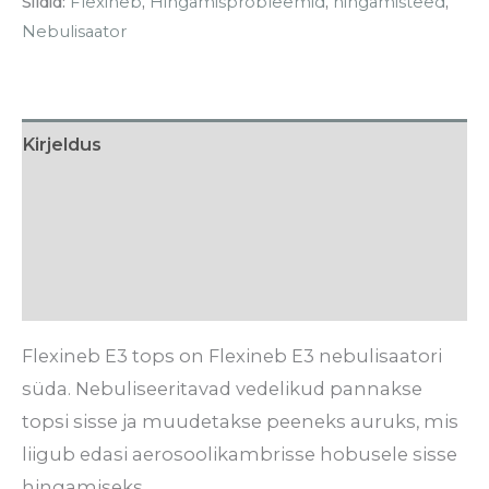
Sildid:
Flexineb
,
Hingamisprobleemid
,
hingamisteed
,
Nebulisaator
Kirjeldus
Hooldusjuhised
Tarneaeg
Arvustused (0)
Flexineb E3 tops on Flexineb E3 nebulisaatori
süda. Nebuliseeritavad vedelikud pannakse
topsi sisse ja muudetakse peeneks auruks, mis
liigub edasi aerosoolikambrisse hobusele sisse
hingamiseks.