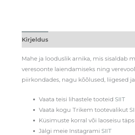
Kirjeldus
Kasutamine
Tarneaeg
Mahe ja looduslik arnika, mis sisaldab m
veresoonte laiendamiseks ning verevool
piirkondades, nagu kõõlused, liigesed ja
Vaata teisi lihastele tooteid
SIIT
Vaata kogu Trikem tootevalikut
SI
Küsimuste korral või laoseisu täps
Jälgi meie Instagrami
SIIT