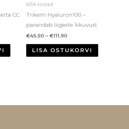
tootelehel.
Kõik tooted
berta CC
Trikem Hyaluron100 –
parandab liigeste liikuvust
€
45.50
–
€
111.90
VI
LISA OSTUKORVI