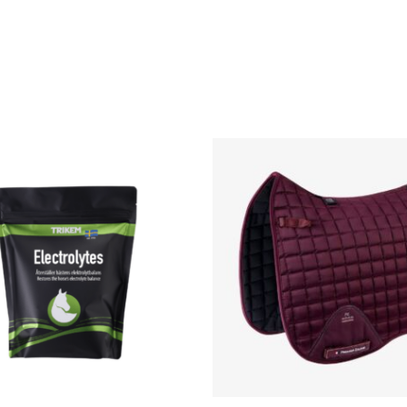
Hinnavahemik:
Sellel
€24.00
tootel
kuni
€59.95
on
mitu
varianti.
Valikuid
saab
teha