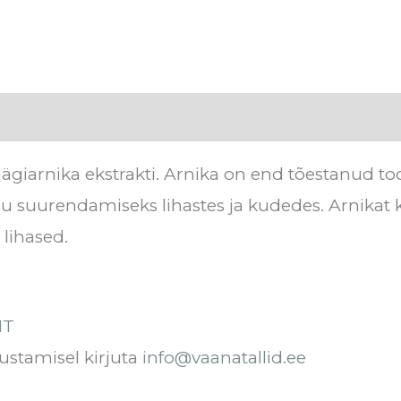
Arvustused (0)
ägiarnika ekstrakti. Arnika on end tõestanud too
u suurendamiseks lihastes ja kudedes. Arnikat
 lihased.
IT
ustamisel kirjuta
info@vaanatallid.ee