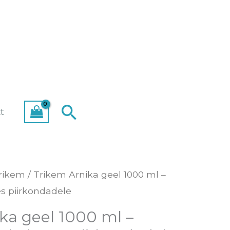
Search
t
rikem
/ Trikem Arnika geel 1000 ml –
s piirkondadele
ka geel 1000 ml –