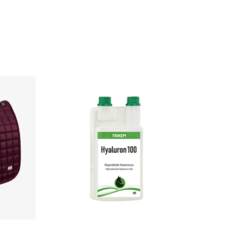
Hinnavahemik:
Sellel
€45.50
tootel
kuni
€111.90
on
mitu
varianti.
Valikuid
saab
teha