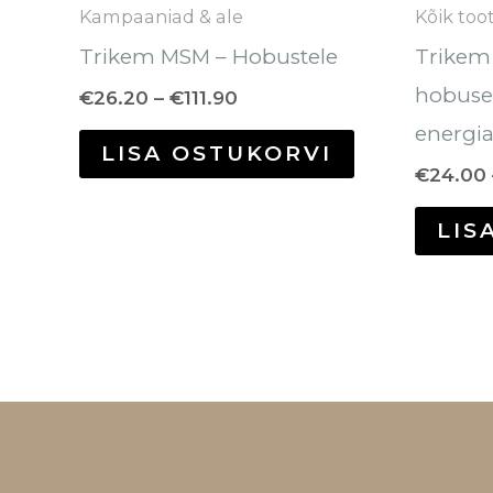
tootelehel.
Kampaaniad & ale
Kõik too
Trikem MSM – Hobustele
Trikem 
hobusel
€
26.20
–
€
111.90
energia
LISA OSTUKORVI
€
24.00
LIS