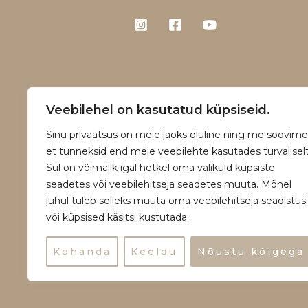
Veebilehel on kasutatud küpsiseid.
Sinu privaatsus on meie jaoks oluline ning me soovime
et tunneksid end meie veebilehte kasutades turvaliselt
Sul on võimalik igal hetkel oma valikuid küpsiste
seadetes või veebilehitseja seadetes muuta. Mõnel
juhul tuleb selleks muuta oma veebilehitseja seadistusi
või küpsised käsitsi kustutada.
Copyright © 2026 | Powered by Vääna Ta
Kohanda
Keeldu
Nõustu kõigega