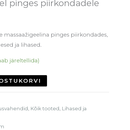
l pinges piirkondadele
se massaažigeelina pinges piirkondades,
esed ja lihased.
ab järeltellida)
 OSTUKORVI
usvahendid
,
Kõik tooted
,
Lihased ja
em