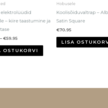
tootelehel.
ted
Hobusele
elektrolüüdid
Koolisõiduvaltrap – Al
e – kiire taastumine ja
Satin Square
tase
€
70.95
–
€
59.95
LISA OSTUKOR
A OSTUKORVI