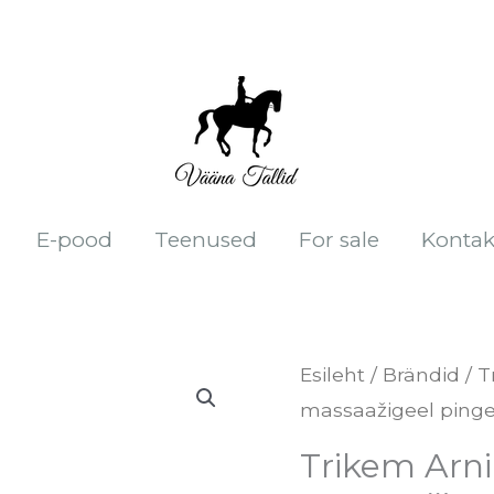
E-pood
Teenused
For sale
Kontak
Trikem
Esileht
/
Brändid
/
T
massaažigeel pinge
Arnika
geel
Trikem Arni
1000