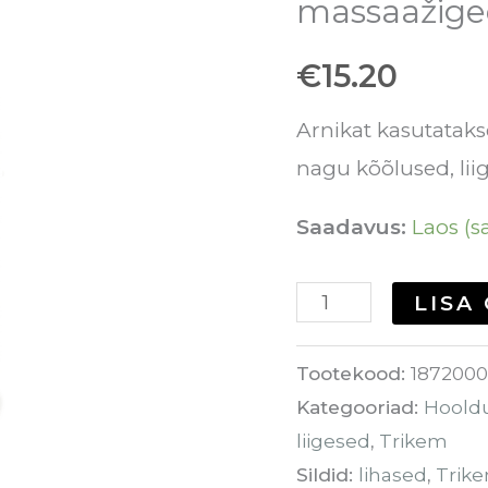
massaažigee
ml
€
15.20
-
massaažigeel
Arnikat kasutatak
pinges
nagu kõõlused, liig
piirkondadele
kogus
Saadavus:
Laos (sa
LISA
Tootekood:
1872000
Kategooriad:
Hoold
liigesed
,
Trikem
Sildid:
lihased
,
Trik