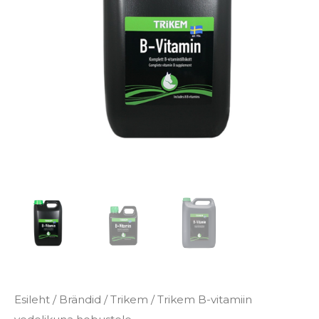
€55.70
kogus
Esileht
/
Brändid
/
Trikem
/ Trikem B-vitamiin