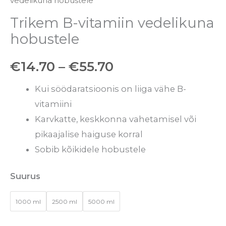
vedelikuna hobustele
Trikem B-vitamiin vedelikuna
hobustele
€
14.70
–
€
55.70
Kui söödaratsioonis on liiga vähe B-
vitamiini
Karvkatte, keskkonna vahetamisel või
pikaajalise haiguse korral
Sobib kõikidele hobustele
Suurus
1000 ml
2500 ml
5000 ml