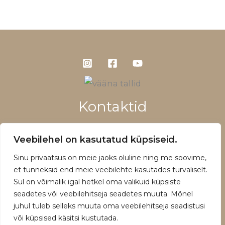
Kontaktid
+372 5660 1028
Veebilehel on kasutatud küpsiseid.
info@vaanatallid.ee
Sinu privaatsus on meie jaoks oluline ning me soovime,
Müügitingimused ja privaatsuspoliitika
et tunneksid end meie veebilehte kasutades turvaliselt.
Sul on võimalik igal hetkel oma valikuid küpsiste
seadetes või veebilehitseja seadetes muuta. Mõnel
juhul tuleb selleks muuta oma veebilehitseja seadistusi
või küpsised käsitsi kustutada.
Copyright © 2026 | Powered by Vääna Tallid