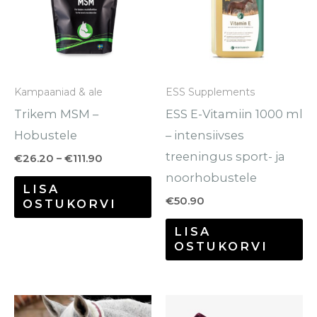
mitu
varianti.
Valikuid
saab
Kampaaniad & ale
ESS Supplements
teha
Trikem MSM –
ESS E-Vitamiin 1000 ml
tootelehel.
Hobustele
– intensiivses
treeningus sport- ja
€
26.20
–
€
111.90
noorhobustele
LISA
€
50.90
OSTUKORVI
LISA
OSTUKORVI
Sellel