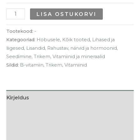
LISA OSTUKORVI
Tootekood:
-
Kategooriad:
Hobusele
,
Kõik tooted
,
Lihased ja
liigesed
,
Lisandid
,
Rahustav, närvid ja hormoonid
,
Seedimine
,
Trikem
,
Vitamiinid ja mineraalid
Sildid:
B-vitamiin
,
Trikem
,
Vitamiinid
Kirjeldus
Lisainfo
Söötmissoovitus