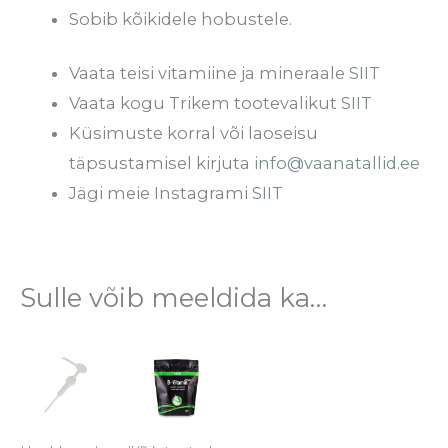
Sobib kõikidele hobustele.
Vaata teisi vitamiine ja mineraale
SIIT
Vaata kogu Trikem tootevalikut
SIIT
Küsimuste korral või laoseisu
täpsustamisel kirjuta
info@vaanatallid.ee
Jägi meie Instagrami
SIIT
Sulle võib meeldida ka…
Hinnavahemik:
Sellel
€16.90
tootel
kuni
€47.90
on
mitu