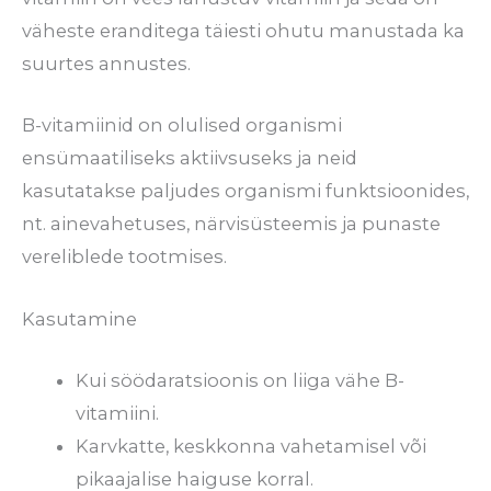
väheste eranditega täiesti ohutu manustada ka
suurtes annustes.
B-vitamiinid on olulised organismi
ensümaatiliseks aktiivsuseks ja neid
kasutatakse paljudes organismi funktsioonides,
nt. ainevahetuses, närvisüsteemis ja punaste
vereliblede tootmises.
Kasutamine
Kui söödaratsioonis on liiga vähe B-
vitamiini.
Karvkatte, keskkonna vahetamisel või
pikaajalise haiguse korral.