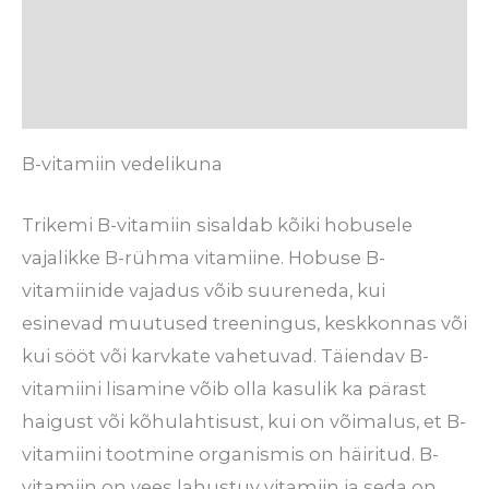
Koostis
Tarneaeg
Arvustused (0)
B-vitamiin vedelikuna
Trikemi B-vitamiin sisaldab kõiki hobusele
vajalikke B-rühma vitamiine. Hobuse B-
vitamiinide vajadus võib suureneda, kui
esinevad muutused treeningus, keskkonnas või
kui sööt või karvkate vahetuvad. Täiendav B-
vitamiini lisamine võib olla kasulik ka pärast
haigust või kõhulahtisust, kui on võimalus, et B-
vitamiini tootmine organismis on häiritud. B-
vitamiin on vees lahustuv vitamiin ja seda on