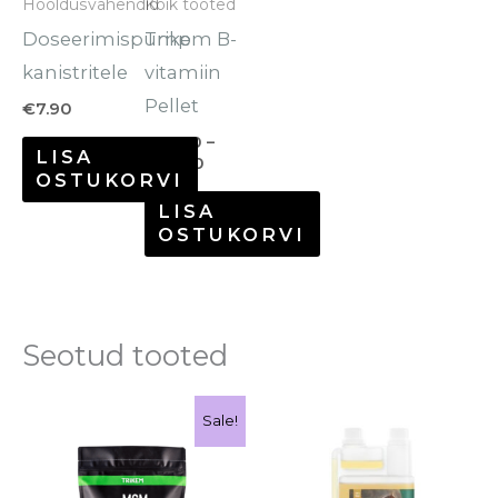
Hooldusvahendid
Kõik tooted
varianti.
Doseerimispump
Trikem B-
Valikuid
kanistritele
vitamiin
saab
Pellet
€
7.90
teha
€
16.90
–
LISA
tootelehel.
€
47.90
OSTUKORVI
LISA
OSTUKORVI
Seotud tooted
Hinnavahemik:
Sellel
Sale!
€26.20
tootel
kuni
€111.90
on