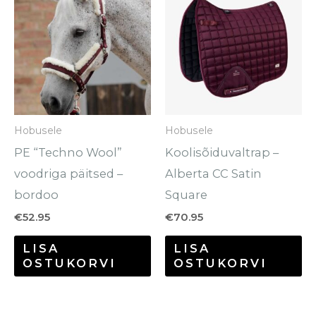
tootel
on
mitu
varianti.
Valikuid
saab
Hobusele
Hobusele
teha
PE “Techno Wool”
Koolisõiduvaltrap –
tootelehel.
voodriga päitsed –
Alberta CC Satin
bordoo
Square
€
52.95
€
70.95
LISA
LISA
OSTUKORVI
OSTUKORVI