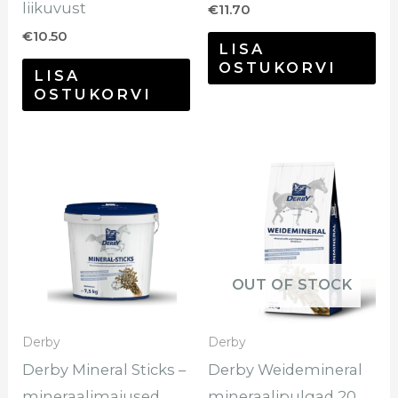
liikuvust
€
11.70
€
10.50
LISA
OSTUKORVI
LISA
OSTUKORVI
Hinnavahemik:
Sellel
€2.00
tootel
kuni
€32.95
on
mitu
varianti.
OUT OF STOCK
Valikuid
saab
Derby
Derby
teha
Derby Mineral Sticks –
Derby Weidemineral
tootelehel.
mineraalimaiused
mineraalipulgad 20