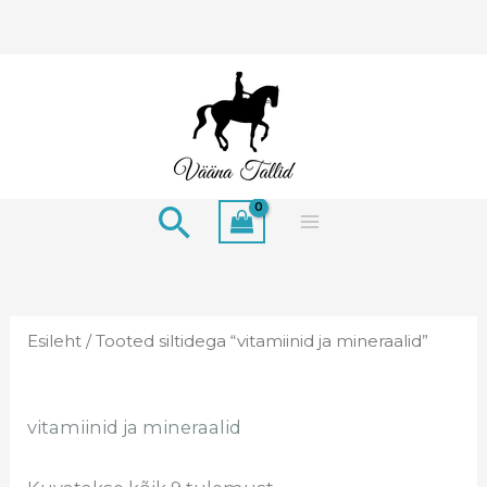
Skip
to
content
Search
Esileht
/ Tooted siltidega “vitamiinid ja mineraalid”
vitamiinid ja mineraalid