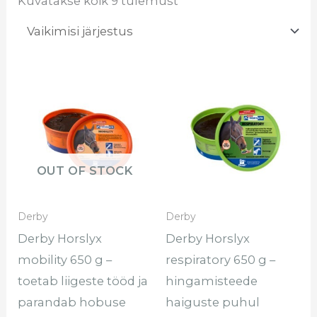
Kuvatakse kõik 9 tulemust
OUT OF STOCK
Derby
Derby
Derby Horslyx
Derby Horslyx
mobility 650 g –
respiratory 650 g –
toetab liigeste tööd ja
hingamisteede
parandab hobuse
haiguste puhul