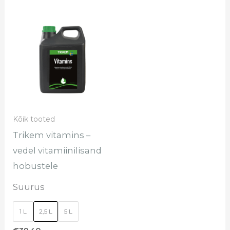
Sellel
tootel
on
mitu
varianti.
Valikuid
saab
Kõik tooted
teha
Trikem vitamins –
tootelehel.
vedel vitamiinilisand
hobustele
Suurus
1 L
2,5 L
5 L