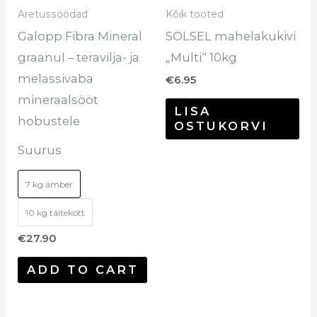
saab
Aretussöödad
Kõik tooted
teha
Galopp Fibra Mineral
SOLSEL mahelakukivi
tootelehel.
graanul – teravilja- ja
„Multi“ 10kg
melassivaba
€
6.95
mineraalsööt
LISA
hobustele
OSTUKORVI
Suurus
7 kg ämber
10 kg täitekott
€
27.90
ADD TO CART