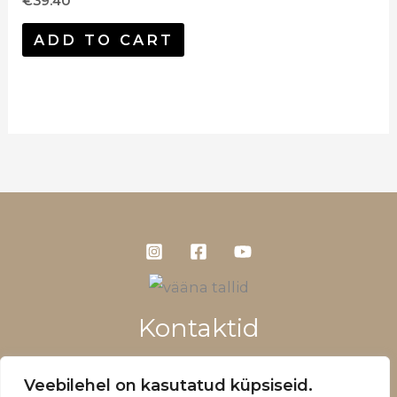
€
39.40
ADD TO CART
Kontaktid
+372 5660 1028
Veebilehel on kasutatud küpsiseid.