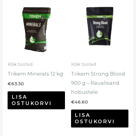
Kõik tooted
Kõik tooted
Trikem Minerals 12 kg
Trikem Strong Blood
900 g – Raualisand
€
63.30
hobustele
LISA
€
46.60
OSTUKORVI
LISA
OSTUKORVI