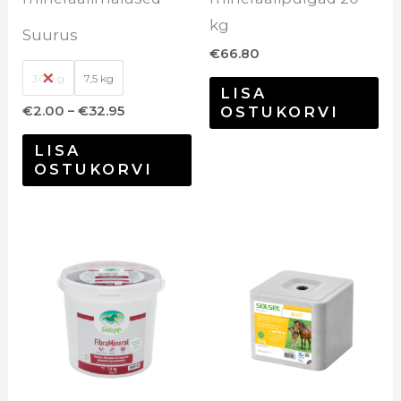
kg
Suurus
€
66.80
300 g
7,5 kg
LISA
OSTUKORVI
€
2.00
–
€
32.95
LISA
OSTUKORVI
Sellel
tootel
on
mitu
varianti.
Valikuid