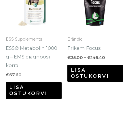
mi
va
Va
sa
ESS Supplements
Brändid
te
ESS® Metabolin 1000
Trikem Focus
to
g – EMS diagnoosi
€
35.00
–
€
146.40
korral
LISA
€
67.60
OSTUKORVI
LISA
OSTUKORVI