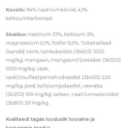
Koostis:
94% naatriumkloriid, 4,1%
kaltsiumkarbonaat
Sisaldus:
naatrium 37%, kaltsium 2%,
magneesium 0,1%, fosfor 0,0%. Toitainelised
lisandid: tsink, tsinkoksiidist (3b603) 1000
mg/kg; mangaan, mangaan(II)oksiidist (3b502)
1000 mg/kg; vask,
vask(II)sulfaatpentahüdraadist (3b405) 220
mg/kg; jood, kaltsiumjodaadist, veevaba
(3b202) 100 mg/kg; seleen, naatriumseleniidist
(3b801) 20 mg/kg.
Kvaliteedi tagab looduslik tooraine ja
kaasaegne teadus