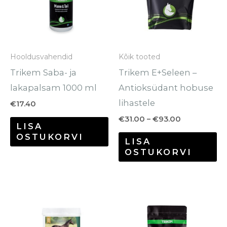
va
Va
sa
Hooldusvahendid
Kõik tooted
te
Trikem Saba- ja
Trikem E+Seleen –
to
lakapalsam 1000 ml
Antioksüdant hobuse
lihastele
€
17.40
€
31.00
–
€
93.00
LISA
OSTUKORVI
LISA
OSTUKORVI
Hinnavahe
Se
€35.00
to
kuni
€146.40
o