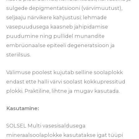
sulgede depigmentatsiooni (värvimuutust),
seljaaju närvikere kahjustusi; lehmade
vasepuudusega kaasneb jahipidamise
puudumine ning pullidel munandite
embrüonaalse epiteeli degeneratsioon ja
steriilsus.
Välimuse poolest kujutab selline soolaplokk
endast ette halli värvi soolast kokkupressitud
plokki. Praktiline, lihtne ja mugav kasutada.
Kasutamine:
SOLSEL Multi vasesisaldusega
mineraalsoolaplokke kasutatakse igat tüüpi