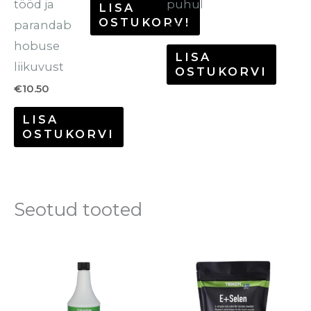
tööd ja
puhul
LISA
OSTUKORVI
parandab
€
11.70
hobuse
LISA
liikuvust
OSTUKORVI
€
10.50
LISA
OSTUKORVI
Seotud tooted
Hinnavahem
Se
€31.00
to
kuni
€93.00
o
mi