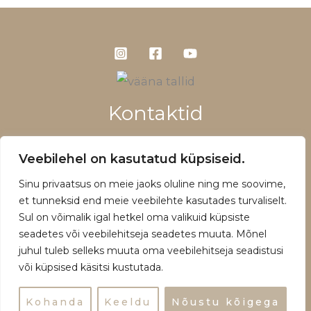
Kontaktid
+372 5660 1028
Veebilehel on kasutatud küpsiseid.
info@vaanatallid.ee
Sinu privaatsus on meie jaoks oluline ning me soovime,
Müügitingimused ja privaatsuspoliitika
et tunneksid end meie veebilehte kasutades turvaliselt.
Sul on võimalik igal hetkel oma valikuid küpsiste
seadetes või veebilehitseja seadetes muuta. Mõnel
juhul tuleb selleks muuta oma veebilehitseja seadistusi
või küpsised käsitsi kustutada.
Copyright © 2026 | Powered by Vääna Tallid
Kohanda
Keeldu
Nõustu kõigega