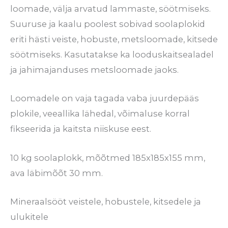
loomade, välja arvatud lammaste, söötmiseks.
Suuruse ja kaalu poolest sobivad soolaplokid
eriti hästi veiste, hobuste, metsloomade, kitsede
söötmiseks. Kasutatakse ka looduskaitsealadel
ja jahimajanduses metsloomade jaoks.
Loomadele on vaja tagada vaba juurdepääs
plokile, veeallika lähedal, võimaluse korral
fikseerida ja kaitsta niiskuse eest.
10 kg soolaplokk, mõõtmed 185x185x155 mm,
ava läbimõõt 30 mm.
Mineraalsööt veistele, hobustele, kitsedele ja
ulukitele