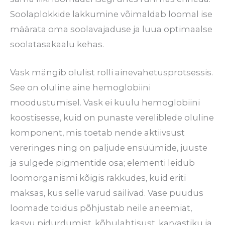
Soolaplokkide lakkumine võimaldab loomal ise
määrata oma soolavajaduse ja luua optimaalse
soolatasakaalu kehas.
Vask mängib olulist rolli ainevahetusprotsessis.
See on oluline aine hemoglobiini
moodustumisel. Vask ei kuulu hemoglobiini
koostisesse, kuid on punaste vereliblede oluline
komponent, mis toetab nende aktiivsust
vereringes ning on paljude ensüümide, juuste
ja sulgede pigmentide osa; elementi leidub
loomorganismi kõigis rakkudes, kuid eriti
maksas, kus selle varud säilivad. Vase puudus
loomade toidus põhjustab neile aneemiat,
kasvu pidurdumist, kõhulahtisust, karvastiku ja