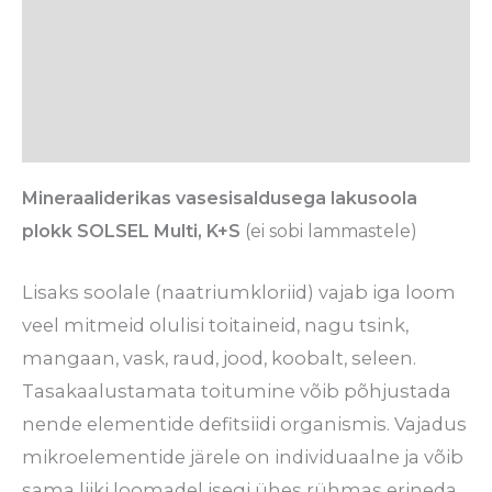
Lisainfo
Tarneaeg
Arvustused (0)
Mineraaliderikas vasesisaldusega lakusoola
plokk SOLSEL Multi, K+S
(ei sobi lammastele)
Lisaks soolale (naatriumkloriid) vajab iga loom
veel mitmeid olulisi toitaineid, nagu tsink,
mangaan, vask, raud, jood, koobalt, seleen.
Tasakaalustamata toitumine võib põhjustada
nende elementide defitsiidi organismis. Vajadus
mikroelementide järele on individuaalne ja võib
sama liiki loomadel isegi ühes rühmas erineda.