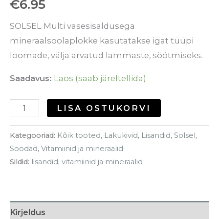
€
6.95
SOLSEL Multi vasesisaldusega
mineraalsoolaplokke kasutatakse igat tüüpi
loomade, välja arvatud lammaste, söötmiseks.
Saadavus:
Laos (saab järeltellida)
LISA OSTUKORVI
Kategooriad:
Kõik tooted
,
Lakukivid
,
Lisandid
,
Solsel
,
Söödad
,
Vitamiinid ja mineraalid
Sildid:
lisandid
,
vitamiinid ja mineraalid
Kirjeldus