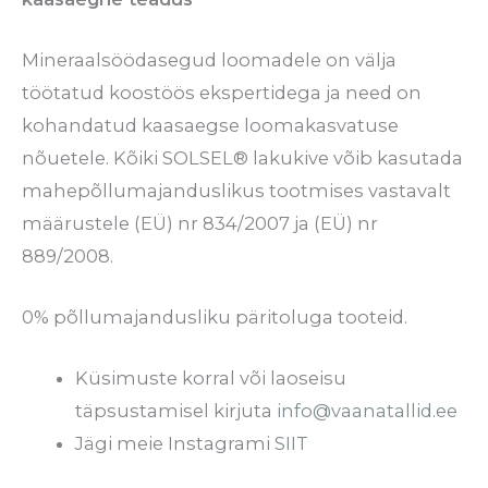
Mineraalsöödasegud loomadele on välja
töötatud koostöös ekspertidega ja need on
kohandatud kaasaegse loomakasvatuse
nõuetele. Kõiki SOLSEL® lakukive võib kasutada
mahepõllumajanduslikus tootmises vastavalt
määrustele (EÜ) nr 834/2007 ja (EÜ) nr
889/2008.
0% põllumajandusliku päritoluga tooteid.
Küsimuste korral või laoseisu
täpsustamisel kirjuta
info@vaanatallid.ee
Jägi meie Instagrami
SIIT