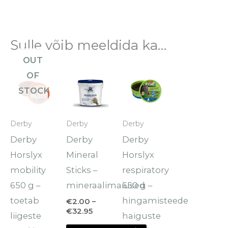
Sulle võib meeldida ka…
OUT
Hinnavahemik:
Sellel
OF
€2.00
tootel
kuni
STOCK
€32.95
on
mitu
Derby
Derby
Derby
varianti.
Derby
Derby
Derby
Valikuid
Horslyx
Mineral
Horslyx
saab
mobility
Sticks –
respiratory
teha
650 g –
mineraalimaiused
650 g –
tootelehel.
toetab
hingamisteede
€
2.00
–
€
32.95
liigeste
haiguste