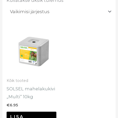
Kuvatakse üksik tulemus
Kõik tooted
SOLSEL mahelakukivi
„Multi“ 10kg
€
6.95
LISA