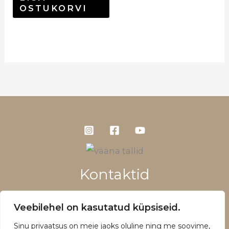
OSTUKORVI
Kontaktid
+372 5660 1028
Veebilehel on kasutatud küpsiseid.
info@vaanatallid.ee
Sinu privaatsus on meie jaoks oluline ning me soovime,