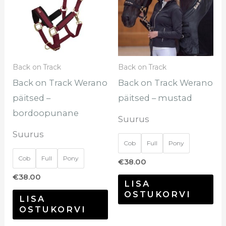
mitu
mi
varianti.
var
Valikuid
Val
saab
sa
Back on Track
Back on Track
teha
te
Back on Track Werano
Back on Track Werano
tootelehel.
too
päitsed –
päitsed – mustad
bordoopunane
Suurus
Suurus
Cob
Full
Pony
Cob
Full
Pony
€
38.00
€
38.00
LISA
OSTUKORVI
LISA
OSTUKORVI