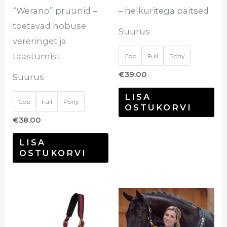
tootelehel.
too
“Werano” pruunid –
– helkuritega päitsed
toetavad hobuse
Suurus
vereringet ja
taastumist
Cob
Full
Pony
€
39.00
Suurus
LISA
Cob
Full
Pony
OSTUKORVI
€
38.00
LISA
OSTUKORVI
Sellel
Sel
tootel
too
on
on