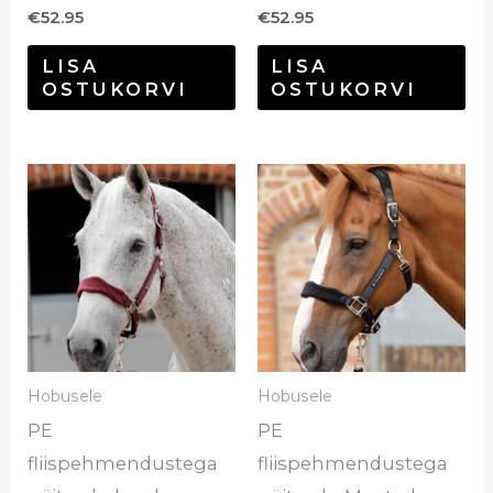
€
52.95
€
52.95
LISA
LISA
OSTUKORVI
OSTUKORVI
Sellel
Sel
tootel
too
on
on
mitu
mi
varianti.
var
Valikuid
Val
saab
sa
Hobusele
Hobusele
teha
te
PE
PE
tootelehel.
too
fliispehmendustega
fliispehmendustega