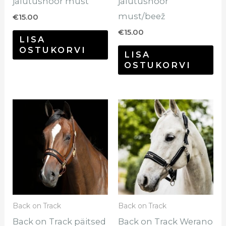
jalutusnöör must
jalutusnöör
must/beež
€
15.00
€
15.00
LISA
OSTUKORVI
LISA
OSTUKORVI
Sellel
Sel
tootel
too
on
on
mitu
mi
varianti.
var
Valikuid
Val
saab
sa
Back on Track
Back on Track
teha
te
Back on Track päitsed
Back on Track Werano