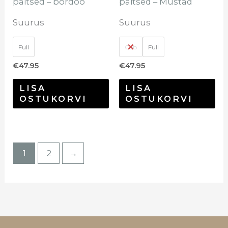
päitsed – bordoo
päitsed – Mustad
Suurus
Suurus
Full
Cob
Full
€
47.95
€
47.95
LISA
LISA
OSTUKORVI
OSTUKORVI
1
2
→