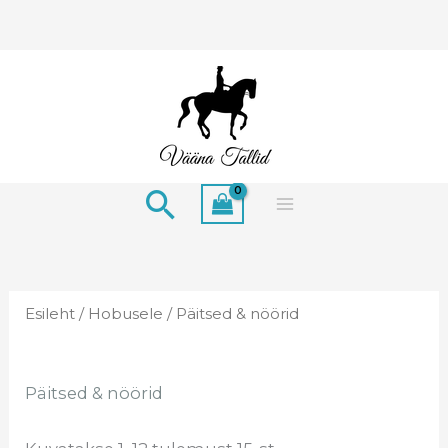
Skip
to
content
Search
Esileht
/
Hobusele
/ Päitsed & nöörid
Päitsed & nöörid