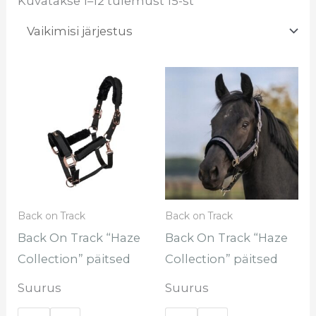
Kuvatakse 1–12 tulemust 15-st
Sellel
Sel
tootel
too
on
on
mitu
mi
varianti.
var
Valikuid
Val
saab
sa
Back on Track
Back on Track
teha
te
Back On Track “Haze
Back On Track “Haze
tootelehel.
too
Collection” päitsed
Collection” päitsed
Suurus
Suurus