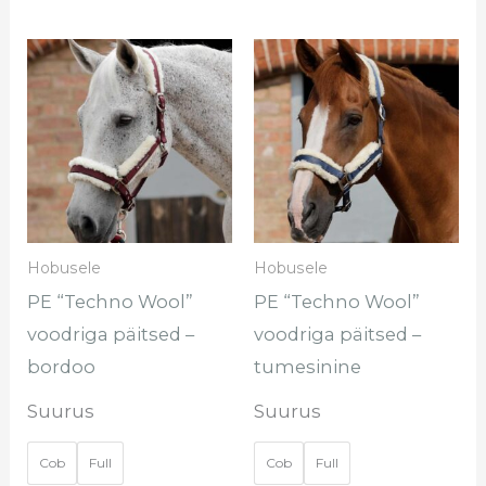
Sellel
Sel
tootel
too
on
on
mitu
mi
varianti.
var
Valikuid
Val
saab
sa
Hobusele
Hobusele
teha
te
PE “Techno Wool”
PE “Techno Wool”
tootelehel.
too
voodriga päitsed –
voodriga päitsed –
bordoo
tumesinine
Suurus
Suurus
Cob
Full
Cob
Full