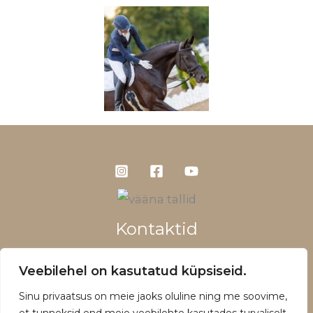
Kontaktid
+372 5660 1028
Veebilehel on kasutatud küpsiseid.
info@vaanatallid.ee
Sinu privaatsus on meie jaoks oluline ning me soovime,
Müügitingimused ja privaatsuspoliitika