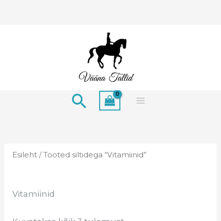
Skip
to
content
Search
Esileht
/ Tooted siltidega “Vitamiinid”
Vitamiinid