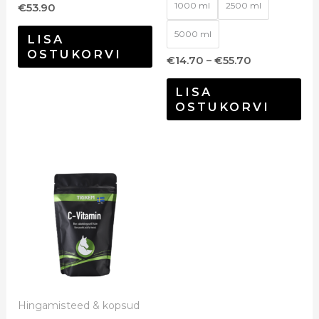
1000 ml
2500 ml
€
53.90
5000 ml
LISA
OSTUKORVI
€
14.70
–
€
55.70
LISA
OSTUKORVI
Hingamisteed & kopsud