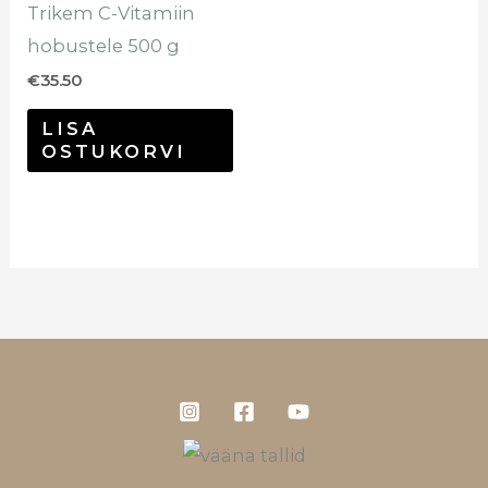
Trikem C-Vitamiin
hobustele 500 g
€
35.50
LISA
OSTUKORVI