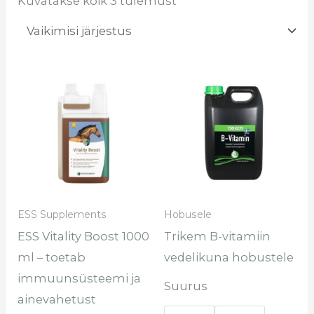
Kuvatakse kõik 3 tulemust
Hinnavahem
Sel
€14.70
too
kuni
€55.70
on
mi
var
Val
sa
ESS Supplements
Hobusele
te
ESS Vitality Boost 1000
Trikem B-vitamiin
too
ml – toetab
vedelikuna hobustele
immuunsüsteemi ja
Suurus
ainevahetust