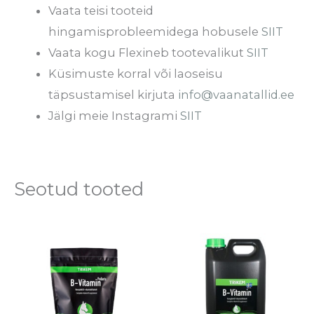
Vaata teisi tooteid
hingamisprobleemidega hobusele
SIIT
Vaata kogu Flexineb tootevalikut
SIIT
Küsimuste korral või laoseisu
täpsustamisel kirjuta
info@vaanatallid.ee
Jälgi meie Instagrami
SIIT
Seotud tooted
Hinnavahemik:
Hinnavahem
Sellel
Se
€16.90
€14.70
tootel
to
kuni
kuni
€47.90
€55.70
on
o
mitu
mi
varianti.
va