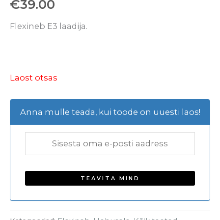
€
39.00
Flexineb E3 laadija.
Laost otsas
Anna mulle teada, kui toode on uuesti laos!