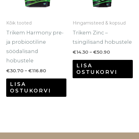
Valikuid
Va
saab
sa
Kõik tooted
Hingamisteed & kopsud
teha
te
Trikem Harmony pre-
Trikem Zinc –
tootelehel.
to
ja probiootiline
tsingilisand hobustele
söödalisand
€
14.30
–
€
50.90
hobustele
LISA
€
30.70
–
€
116.80
OSTUKORVI
LISA
OSTUKORVI