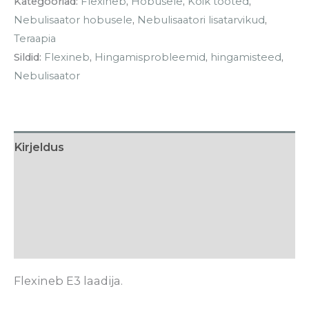
Kategooriad:
Flexineb
,
Hobusele
,
Kõik tooted
,
Nebulisaator hobusele
,
Nebulisaatori lisatarvikud
,
Teraapia
Sildid:
Flexineb
,
Hingamisprobleemid
,
hingamisteed
,
Nebulisaator
Kirjeldus
Hooldusjuhised
Tarneaeg
Arvustused (0)
Flexineb E3 laadija.