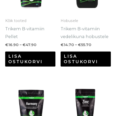
Valikuid
Va
saab
sa
Kõik tooted
Hobusele
teha
te
Trikem B-vitamiin
Trikem B-vitamiin
tootelehel.
to
Pellet
vedelikuna hobustele
€
16.90
–
€
47.90
€
14.70
–
€
55.70
LISA
LISA
OSTUKORVI
OSTUKORVI
Hinnavahemik:
Hinnavahem
Sellel
Se
€30.70
€14.30
tootel
to
kuni
kuni
€116.80
€50.90
on
o
mitu
mi
varianti.
va