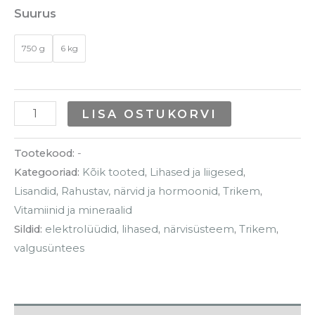
Suurus
750 g
6 kg
LISA OSTUKORVI
Tootekood:
-
Kategooriad:
Kõik tooted
,
Lihased ja liigesed
,
Lisandid
,
Rahustav, närvid ja hormoonid
,
Trikem
,
Vitamiinid ja mineraalid
Sildid:
elektrolüüdid
,
lihased
,
närvisüsteem
,
Trikem
,
valgusüntees