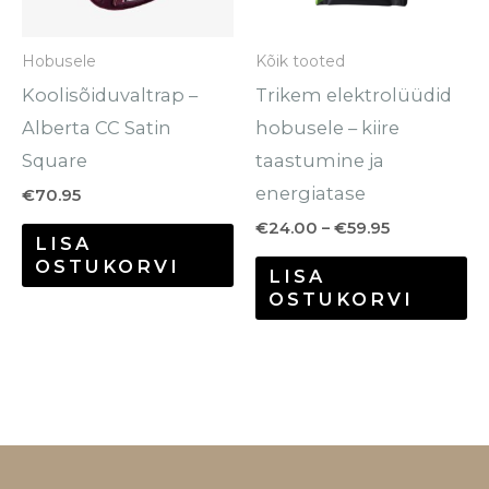
Va
sa
Hobusele
Kõik tooted
te
Koolisõiduvaltrap –
Trikem elektrolüüdid
to
Alberta CC Satin
hobusele – kiire
Square
taastumine ja
energiatase
€
70.95
€
24.00
–
€
59.95
LISA
OSTUKORVI
LISA
OSTUKORVI