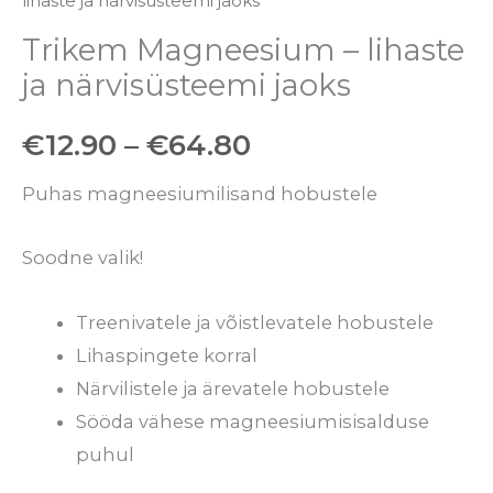
lihaste ja närvisüsteemi jaoks
Trikem Magneesium – lihaste
ja närvisüsteemi jaoks
€
12.90
–
€
64.80
Puhas magneesiumilisand hobustele
Soodne valik!
Treenivatele ja võistlevatele hobustele
Lihaspingete korral
Närvilistele ja ärevatele hobustele
Sööda vähese magneesiumisisalduse
puhul