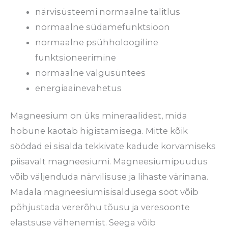
närvisüsteemi normaalne talitlus
normaalne südamefunktsioon
normaalne psühholoogiline
funktsioneerimine
normaalne valgusüntees
energiaainevahetus
Magneesium on üks mineraalidest, mida
hobune kaotab higistamisega. Mitte kõik
söödad ei sisalda tekkivate kadude korvamiseks
piisavalt magneesiumi. Magneesiumipuudus
võib väljenduda närvilisuse ja lihaste värinana.
Madala magneesiumisisaldusega sööt võib
põhjustada vererõhu tõusu ja veresoonte
elastsuse vähenemist. Seega võib