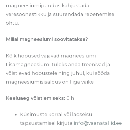
magneesiumipuudus kahjustada
veresoonestikku ja suurendada rebenemise
ohtu.
Millal magneesiumi soovitatakse?
Kõik hobused vajavad magneesiumi.
Lisamagneesiumi tuleks anda treenivad ja
võistlevad hobustele ning juhul, kui sööda
magneesiumisisaldus on liiga väike.
Keeluaeg võistlemiseks:
0 h
Küsimuste korral või laoseisu
täpsustamisel kirjuta
info@vaanatallid.ee