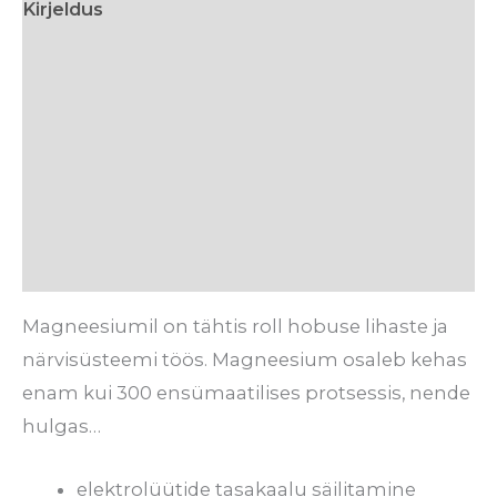
Kirjeldus
Lisainfo
Söötmissoovitus
Koostis
Tarneaeg
Arvustused (0)
Magneesiumil on tähtis roll hobuse lihaste ja
närvisüsteemi töös. Magneesium osaleb kehas
enam kui 300 ensümaatilises protsessis, nende
hulgas…
elektrolüütide tasakaalu säilitamine