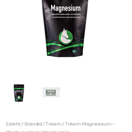
€64.80
närvisüsteemi
jaoks
kogus
Esileht
/
Brändid
/
Trikem
/ Trikem Magneesium –