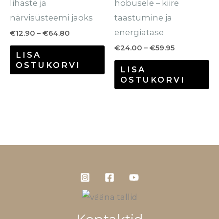
lihaste ja
hobusele – kiire
närvisüsteemi jaoks
taastumine ja
energiatase
€
12.90
–
€
64.80
€
24.00
–
€
59.95
LISA
OSTUKORVI
LISA
OSTUKORVI