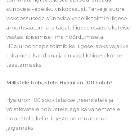
sünoviaalvedeliku viskoossust. Terve ja suure
viskoossusega sünoviaalvedelik toimib liigese
amortisaatorina ja tagab liigese osade üksteise
vastas libisemise ilma hõõrdumiseta.
Hüaluroonhape toimib ka liigese jaoks vajalike
toitainete kandjana ja on vajalik liigesekõhre
taastamiseks.
Millistele hobustele Hyaluron 100 sobib?
Hyaluron 100 soovitatakse treenivatele ja
võistlevatele hobustele, aga ka vanematele
hobustele, kelle liigeste on muutunud
jäigemaks.