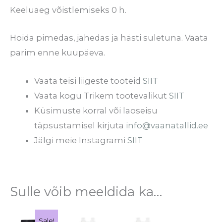
Keeluaeg võistlemiseks 0 h.
Hoida pimedas, jahedas ja hästi suletuna. Vaata
parim enne kuupäeva.
Vaata teisi liigeste tooteid
SIIT
Vaata kogu Trikem tootevalikut
SIIT
Küsimuste korral või laoseisu
täpsustamisel kirjuta
info@vaanatallid.ee
Jälgi meie Instagrami
SIIT
Sulle võib meeldida ka…
Hinnavahemik:
Sellel
Sale!