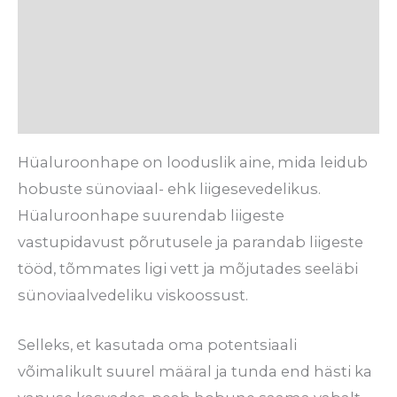
Koostis
Tarneaeg
Arvustused (0)
Hüaluroonhape on looduslik aine, mida leidub
hobuste sünoviaal- ehk liigesevedelikus.
Hüaluroonhape suurendab liigeste
vastupidavust põrutusele ja parandab liigeste
tööd, tõmmates ligi vett ja mõjutades seeläbi
sünoviaalvedeliku viskoossust.
Selleks, et kasutada oma potentsiaali
võimalikult suurel määral ja tunda end hästi ka