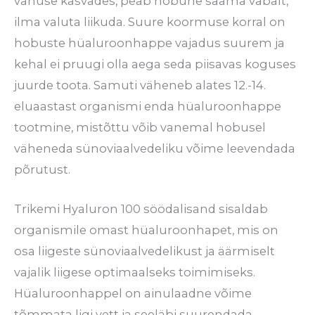
vanuse kasvades, peab hobune saama vabalt,
ilma valuta liikuda. Suure koormuse korral on
hobuste hüaluroonhappe vajadus suurem ja
kehal ei pruugi olla aega seda piisavas koguses
juurde toota. Samuti väheneb alates 12.-14.
eluaastast organismi enda hüaluroonhappe
tootmine, mistõttu võib vanemal hobusel
väheneda sünoviaalvedeliku võime leevendada
põrutust.
Trikemi Hyaluron 100 söödalisand sisaldab
organismile omast hüaluroonhapet, mis on
osa liigeste sünoviaalvedelikust ja äärmiselt
vajalik liigese optimaalseks toimimiseks.
Hüaluroonhappel on ainulaadne võime
tõmmata ligi vett ja seeläbi suurendada