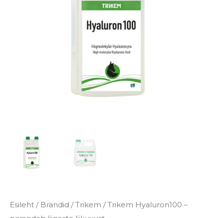
€111.90
liikuvust
kogus
Esileht
/
Brändid
/
Trikem
/ Trikem Hyaluron100 –