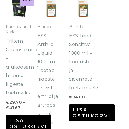
€29.70
tootel
kuni
€41.67
on
mitu
Kampaaniad
Brändid
Brändid
& ale
varianti.
ESS
ESS Tendo
Trikem
Valikuid
Arthro
Sensitive
Glucosamine
saab
Liquid
1000 ml –
–
teha
1000 ml –
kõõluste
glükoosamiin
tootelehel.
Toetab
ja
hobuse
liigeste
sidemete
liigeste
tervist
toetamiseks
toetuseks
artriidi ja
€
74.80
€
29.70
–
artroosi
€
41.67
LISA
korral
OSTUKORVI
LISA
€
86.20
OSTUKORVI