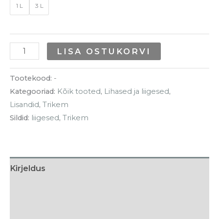
1 L
3 L
LISA OSTUKORVI
Tootekood:
-
Kategooriad:
Kõik tooted
,
Lihased ja liigesed
,
Lisandid
,
Trikem
Sildid:
liigesed
,
Trikem
Kirjeldus
Lisainfo
Söötmissoovitus