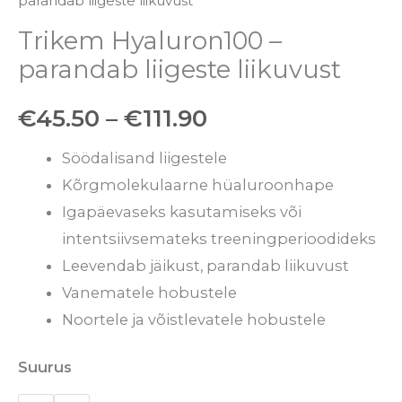
parandab liigeste liikuvust
Trikem Hyaluron100 –
parandab liigeste liikuvust
€
45.50
–
€
111.90
Söödalisand liigestele
Kõrgmolekulaarne hüaluroonhape
Igapäevaseks kasutamiseks või
intentsiivsemateks treeningperioodideks
Leevendab jäikust, parandab liikuvust
Vanematele hobustele
Noortele ja võistlevatele hobustele
Suurus