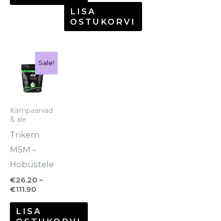
LISA
OSTUKORVI
Hinnavahemik:
Sellel
Sale!
€26.20
tootel
kuni
€111.90
on
mitu
Kampaaniad
& ale
varianti.
Trikem
Valikuid
MSM –
saab
Hobustele
teha
tootelehel.
€
26.20
–
€
111.90
LISA