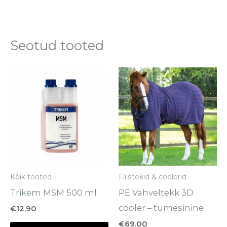
Seotud tooted
Se
to
o
mi
va
Va
sa
Kõik tooted
Fliistekid & coolerid
te
Trikem MSM 500 ml
PE Vahveltekk 3D
to
cooler – tumesinine
€
12.90
€
69.00