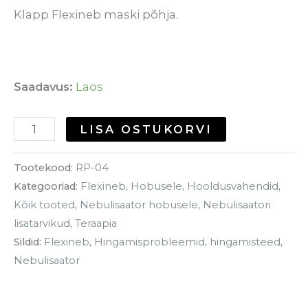
Klapp Flexineb maski põhja.
Saadavus:
Laos
LISA OSTUKORVI
Tootekood:
RP-04
Kategooriad:
Flexineb
,
Hobusele
,
Hooldusvahendid
,
Kõik tooted
,
Nebulisaator hobusele
,
Nebulisaatori
lisatarvikud
,
Teraapia
Sildid:
Flexineb
,
Hingamisprobleemid
,
hingamisteed
,
Nebulisaator