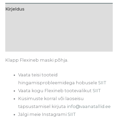
Kirjeldus
Hooldusjuhised
Tarneaeg
Arvustused (0)
Klapp Flexineb maski põhja.
Vaata teisi tooteid
hingamisprobleemidega hobusele
SIIT
Vaata kogu Flexineb tootevalikut
SIIT
Küsimuste korral või laoseisu
täpsustamisel kirjuta
info@vaanatallid.ee
Jälgi meie Instagrami
SIIT