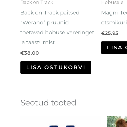
Back on Track
Hobusele
tootelehel.
Back on Track päitsed
Magni-Te
“Werano” pruunid –
otsmikur
toetavad hobuse vereringet
€
25.95
ja taastumist
LISA
€
38.00
LISA OSTUKORVI
Seotud tooted