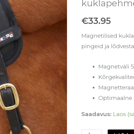
kuklapehm
magnetiline
€
33.95
kuklapehmendus
kogus
Magnetilised kuk
pingeid ja lõdvest
Magnetväli 
Kõrgekvalit
Magnetteraa
Optimaalne 
Saadavus:
Laos (sa