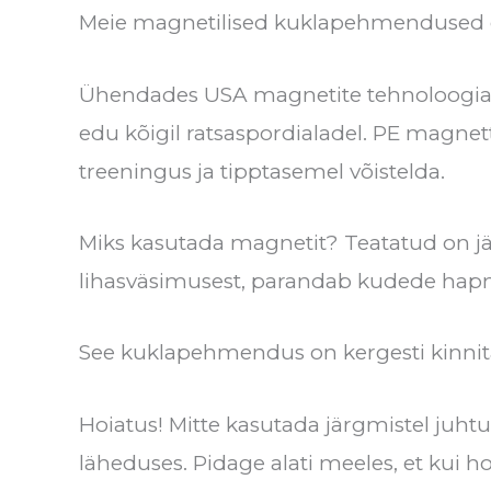
Meie magnetilised kuklapehmendused on 
Ühendades USA magnetite tehnoloogia P
edu kõigil ratsaspordialadel. PE magne
treeningus ja tipptasemel võistelda.
Miks kasutada magnetit? Teatatud on jär
lihasväsimusest, parandab kudede hapnik
See kuklapehmendus on kergesti kinnita
Hoiatus! Mitte kasutada järgmistel juhtud
läheduses. Pidage alati meeles, et kui 