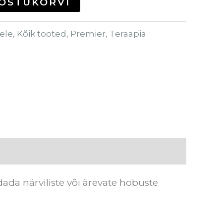
 OSTUKORVI
ele
,
Kõik tooted
,
Premier
,
Teraapia
da närviliste või ärevate hobuste