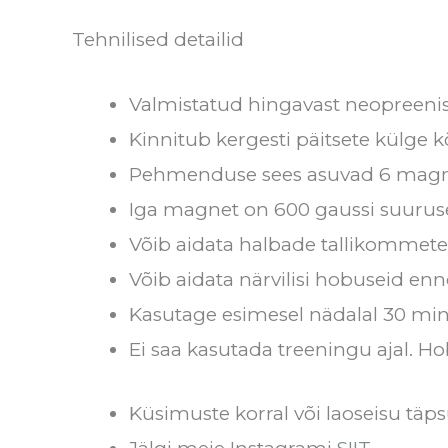
Tehnilised detailid
Valmistatud hingavast neopreenis
Kinnitub kergesti päitsete külge 
Pehmenduse sees asuvad 6 magn
Iga magnet on 600 gaussi suurus
Võib aidata halbade tallikommet
Võib aidata närvilisi hobuseid enn
Kasutage esimesel nädalal 30 minu
Ei saa kasutada treeningu ajal.
Küsimuste korral või laoseisu täps