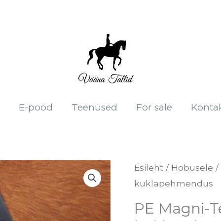
E-pood
Teenused
For sale
Konta
PE
Esileht
/
Hobusele
/
kuklapehmendus
Magni-
Teque
PE Magni-T
-