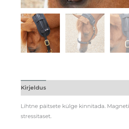
Kirjeldus
Hooldusjuhised
Tarnea
Lihtne päitsete külge kinnitada. Magne
stressitaset.