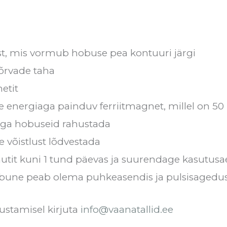
t, mis vormub hobuse pea kontuuri järgi
kõrvade taha
etit
e energiaga painduv ferriitmagnet, millel on 
ega hobuseid rahustada
e võistlust lõdvestada
tit kuni 1 tund päevas ja suurendage kasutusae
 Hobune peab olema puhkeasendis ja pulsisaged
ustamisel kirjuta
info@vaanatallid.ee