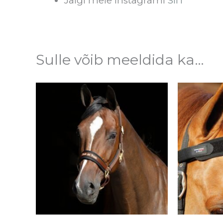
Jälgi meie Instagrami
SIIT
Sulle võib meeldida ka…
Sellel
tootel
on
mitu
varianti.
Valikuid
saab
teha