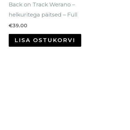
Back on Track Werano –
helkuritega päitsed – Full
€
39.00
LISA OSTUKORVI
Hinnavahemik:
Sellel
€16.90