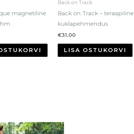
Back on Track
que magnetiline
Back on Track – teraapiline
ihm
kuklapehmendus
€
31.00
 OSTUKORVI
LISA OSTUKORVI
Sellel