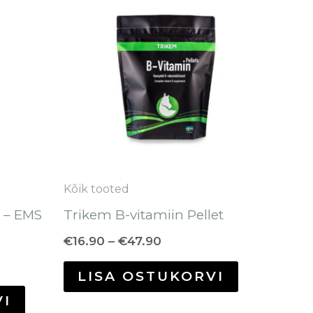
tootel
kuni
€47.90
on
mitu
varianti.
Valikuid
saab
teha
tootelehel.
Kõik tooted
 – EMS
Trikem B-vitamiin Pellet
€
16.90
–
€
47.90
LISA OSTUKORVI
VI