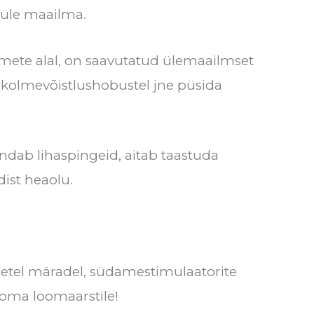
 üle maailma.
mete alal, on saavutatud ülemaailmset
 kolmevõistlushobustel jne püsida
ndab lihaspingeid, aitab taastuda
ist heaolu.
iinetel märadel, südamestimulaatorite
 oma loomaarstile!