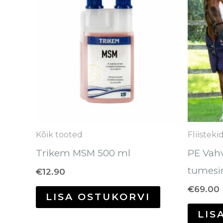
Kõik tooted
Fliisteki
Trikem MSM 500 ml
PE Vahv
tumesi
€
12.90
€
69.00
LISA OSTUKORVI
LIS