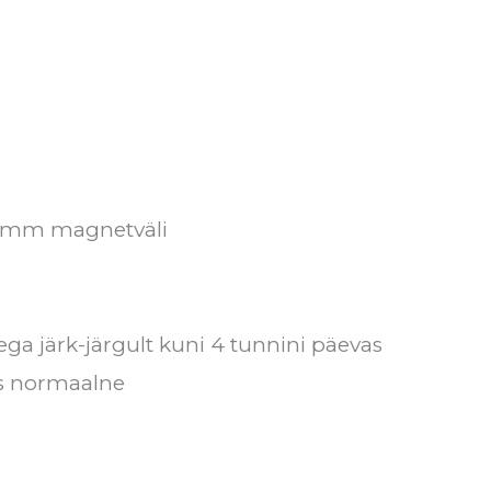
50 mm magnetväli
ga järk-järgult kuni 4 tunnini päevas
us normaalne