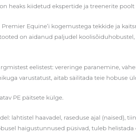
heaks kiidetud ekspertide ja treenerite poolt
remier Equine’i kogemustega tekkide ja kaits
ttooted on aidanud paljudel koolisõiduhobustel,
gmistest eelistest: vereringe paranemine, vähe
uga varustatust, aitab säilitada teie hobuse üld
tav PE päitsete külge.
el: lahtistel haavadel, raseduse ajal (naised), t
hobusel haigustunnused püsivad, tuleb helistada