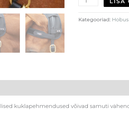
LISA
Kategooriad:
Hobus
eg
Arvustused (0)
tilised kuklapehmendused võivad samuti vähenda