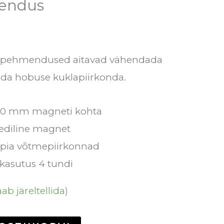
endus
lapehmendused aitavad vähendada
ada hobuse kuklapiirkonda.
50 mm magneti kohta
eediline magnet
pia võtmepiirkonnad
kasutus 4 tundi
ab järeltellida)