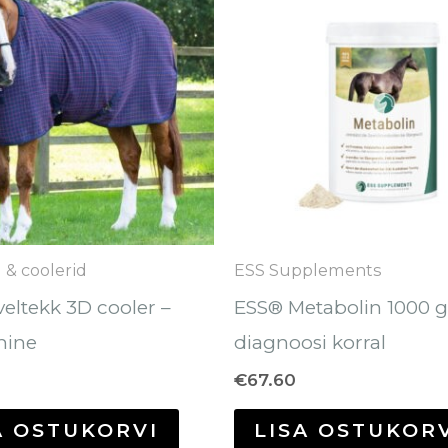
tootel
on
mitu
varianti.
Valikuid
saab
teha
tootelehel.
d & coolerid
ESS Supplements
eltekk 3D cooler –
ESS® Metabolin 1000 g
nine
diagnoosi korral
€
67.60
A OSTUKORVI
LISA OSTUKOR