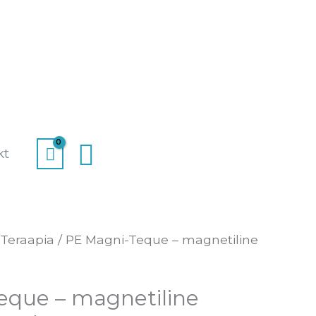
Search
kt
Teraapia
/ PE Magni-Teque – magnetiline
eque – magnetiline