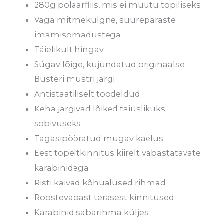
280g polaarfliis, mis ei muutu topiliseks
Väga mitmekülgne, suurepäraste
imamisomadustega
Täielikult hingav
Sügav lõige, kujundatud originaalse
Busteri mustri järgi
Antistaatiliselt töödeldud
Keha järgivad lõiked täiuslikuks
sobivuseks
Tagasipööratud mugav kaelus
Eest topeltkinnitus kiirelt vabastatavate
karabinidega
Risti käivad kõhualused rihmad
Roostevabast terasest kinnitused
Karabinid sabarihma küljes