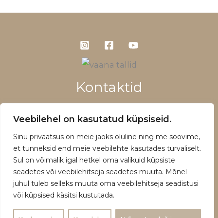
Kontaktid
+372 5660 1028
Veebilehel on kasutatud küpsiseid.
info@vaanatallid.ee
Sinu privaatsus on meie jaoks oluline ning me soovime,
Müügitingimused ja privaatsuspoliitika
et tunneksid end meie veebilehte kasutades turvaliselt.
Sul on võimalik igal hetkel oma valikuid küpsiste
seadetes või veebilehitseja seadetes muuta. Mõnel
juhul tuleb selleks muuta oma veebilehitseja seadistusi
või küpsised käsitsi kustutada.
Copyright © 2026 | Powered by Vääna Tallid