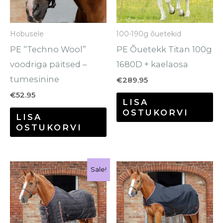
Valikuid
Va
saab
sa
Hobusele
100-190g õuetekid
teha
te
PE “Techno Wool”
PE Õuetekk Titan 100g
tootelehel.
to
voodriga päitsed –
1680D + kaelaosa
tumesinine
€
289.95
€
52.95
LISA
OSTUKORVI
LISA
OSTUKORVI
Hinnavahemik:
Sellel
Se
Sale!
€89.95
tootel
to
kuni
€108.95
on
o
mitu
mi