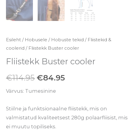
Esileht
/
Hobusele
/
Hobuste tekid
/
Fliistekid &
coolerid
/ Fliistekk Buster cooler
Fliistekk Buster cooler
€
114.95
€
84.95
Värvus: Tumesinine
Stiilne ja funktsionaalne fliistekk, mis on
valmistatud kvaliteetsest 280g polaarfliisist, mis
ei muutu topiliseks.