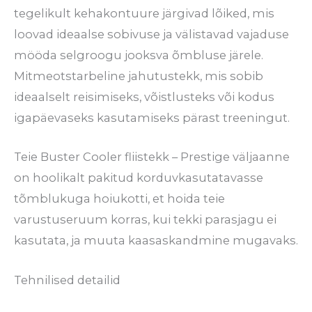
tegelikult kehakontuure järgivad lõiked, mis
loovad ideaalse sobivuse ja välistavad vajaduse
mööda selgroogu jooksva õmbluse järele.
Mitmeotstarbeline jahutustekk, mis sobib
ideaalselt reisimiseks, võistlusteks või kodus
igapäevaseks kasutamiseks pärast treeningut.
Teie Buster Cooler fliistekk – Prestige väljaanne
on hoolikalt pakitud korduvkasutatavasse
tõmblukuga hoiukotti, et hoida teie
varustuseruum korras, kui tekki parasjagu ei
kasutata, ja muuta kaasaskandmine mugavaks.
Tehnilised detailid