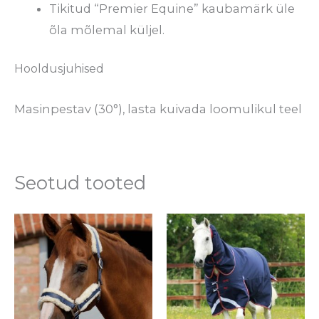
Tikitud “Premier Equine” kaubamärk üle
õla mõlemal küljel.
Hooldusjuhised
Masinpestav (30°), lasta kuivada loomulikul teel
Seotud tooted
Sellel
Se
tootel
to
on
o
mitu
mi
varianti.
va