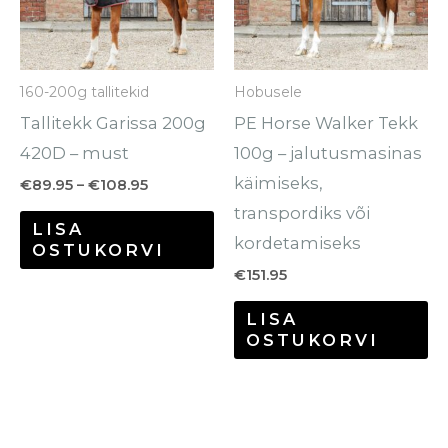
varianti.
va
Valikuid
Va
saab
sa
160-200g tallitekid
Hobusele
teha
te
Tallitekk Garissa 200g
PE Horse Walker Tekk
tootelehel.
to
420D – must
100g – jalutusmasinas
käimiseks,
€
89.95
–
€
108.95
transpordiks või
LISA
kordetamiseks
OSTUKORVI
€
151.95
LISA
OSTUKORVI