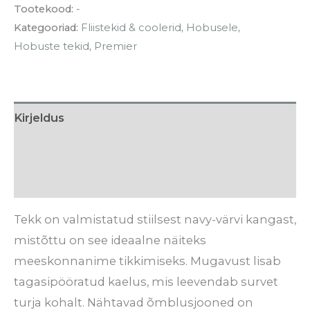
Tootekood:
-
Kategooriad:
Fliistekid & coolerid
,
Hobusele
,
Hobuste tekid
,
Premier
Kirjeldus
Lisainfo
Arvustused (0)
Tekk on valmistatud stiilsest navy-värvi kangast,
mistõttu on see ideaalne näiteks
meeskonnanime tikkimiseks. Mugavust lisab
tagasipööratud kaelus, mis leevendab survet
turja kohalt. Nähtavad õmblusjooned on