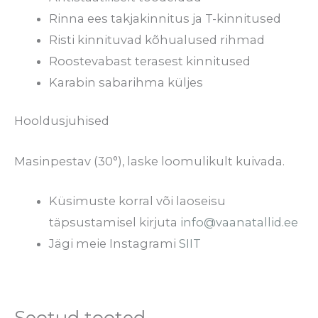
Rinna ees takjakinnitus ja T-kinnitused
Risti kinnituvad kõhualused rihmad
Roostevabast terasest kinnitused
Karabin sabarihma küljes
Hooldusjuhised
Masinpestav (30°), laske loomulikult kuivada.
Küsimuste korral või laoseisu
täpsustamisel kirjuta
info@vaanatallid.ee
Jägi meie Instagrami
SIIT
Seotud tooted