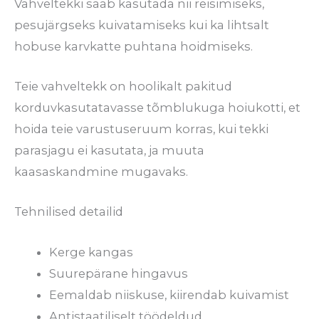
Vahveltekki saab kasutada nii reisimiseks,
pesujärgseks kuivatamiseks kui ka lihtsalt
hobuse karvkatte puhtana hoidmiseks.
Teie vahveltekk on hoolikalt pakitud
korduvkasutatavasse tõmblukuga hoiukotti, et
hoida teie varustuseruum korras, kui tekki
parasjagu ei kasutata, ja muuta
kaasaskandmine mugavaks.
Tehnilised detailid
Kerge kangas
Suurepärane hingavus
Eemaldab niiskuse, kiirendab kuivamist
Antistaatiliselt töödeldud