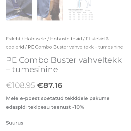
Esileht
/
Hobusele
/
Hobuste tekid
/
Fliistekid &
coolerid
/ PE Combo Buster vahveltekk – tumesinine
PE Combo Buster vahveltekk
– tumesinine
€
108.95
€
87.16
Meie e-poest soetatud tekkidele pakume
edaspidi tekipesu teenust -10%
Suurus