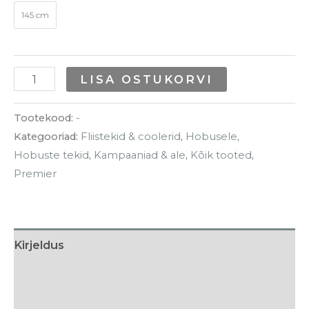
145 cm
LISA OSTUKORVI
Tootekood:
-
Kategooriad:
Fliistekid & coolerid
,
Hobusele
,
Hobuste tekid
,
Kampaaniad & ale
,
Kõik tooted
,
Premier
Kirjeldus
Lisainfo
Tarneaeg