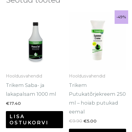
Algne
Praegune
-49%
-49%
Sale!
hind
hind
oli:
on:
€9.90.
€5.00.
Hooldusvahendid
Hooldusvahendid
Trikem Saba- ja
Trikem
lakapalsam 1000 ml
Putukatõrjekreem 250
ml – hoiab putukad
€
17.40
eemal
LISA
€
9.90
€
5.00
OSTUKORVI