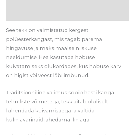
Arvustused (0)
See tekk on valmistatud kergest
polüesterkangast, mis tagab parema
hingavuse ja maksimaalse niiskuse
neeldumise. Hea kasutada hobuse
kuivatamiseks olukordades, kus hobuse karv
on higist või veest läbi imbunud.
Traditsiooniline välimus sobib hästi kanga
tehniliste võimetega, tekk aitab oluliselt
lühendada kuivamisaega ja vältida
külmavärinaid jahedama ilmaga.