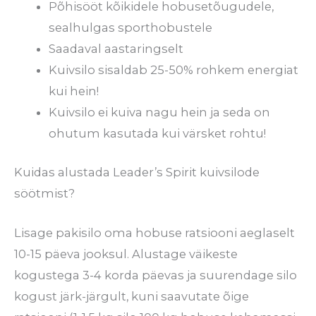
Põhisööt kõikidele hobusetõugudele,
sealhulgas sporthobustele
Saadaval aastaringselt
Kuivsilo sisaldab 25-50% rohkem energiat
kui hein!
Kuivsilo ei kuiva nagu hein ja seda on
ohutum kasutada kui värsket rohtu!
Kuidas alustada Leader’s Spirit kuivsilode
söötmist?
Lisage pakisilo oma hobuse ratsiooni aeglaselt
10-15 päeva jooksul. Alustage väikeste
kogustega 3-4 korda päevas ja suurendage silo
kogust järk-järgult, kuni saavutate õige