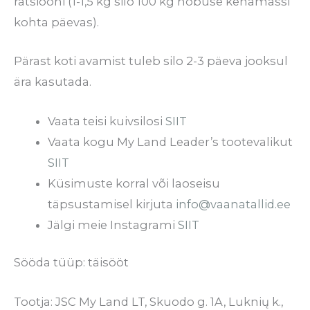
ratsiooni (1-1,5 kg silo 100 kg hobuse kehamassi
kohta päevas).
Pärast koti avamist tuleb silo 2-3 päeva jooksul
ära kasutada.
Vaata teisi kuivsilosi
SIIT
Vaata kogu My Land Leader’s tootevalikut
SIIT
Küsimuste korral või laoseisu
täpsustamisel kirjuta
info@vaanatallid.ee
Jälgi meie Instagrami
SIIT
Sööda tüüp: täisööt
Tootja: JSC My Land LT, Skuodo g. 1A, Luknių k.,