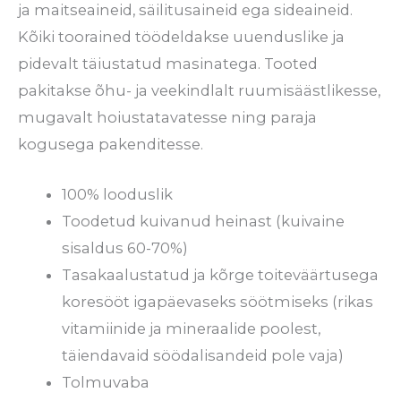
ja maitseaineid, säilitusaineid ega sideaineid.
Kõiki toorained töödeldakse uuenduslike ja
pidevalt täiustatud masinatega. Tooted
pakitakse õhu- ja veekindlalt ruumisäästlikesse,
mugavalt hoiustatavatesse ning paraja
kogusega pakenditesse.
100% looduslik
Toodetud kuivanud heinast (kuivaine
sisaldus 60-70%)
Tasakaalustatud ja kõrge toiteväärtusega
koresööt igapäevaseks söötmiseks (rikas
vitamiinide ja mineraalide poolest,
täiendavaid söödalisandeid pole vaja)
Tolmuvaba