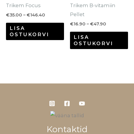
Trikem Focus
Trikem B-vitamiin
tootelehel.
to
Pellet
€
35.00
–
€
146.40
€
16.90
–
€
47.90
LISA
OSTUKORVI
LISA
OSTUKORVI
Kontaktid