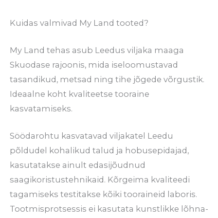
Kuidas valmivad My Land tooted?
My Land tehas asub Leedus viljaka maaga
Skuodase rajoonis, mida iseloomustavad
tasandikud, metsad ning tihe jõgede võrgustik.
Ideaalne koht kvaliteetse tooraine
kasvatamiseks.
Söödarohtu kasvatavad viljakatel Leedu
põldudel kohalikud talud ja hobusepidajad,
kasutatakse ainult edasijõudnud
saagikoristustehnikaid. Kõrgeima kvaliteedi
tagamiseks testitakse kõiki tooraineid laboris.
Tootmisprotsessis ei kasutata kunstlikke lõhna-