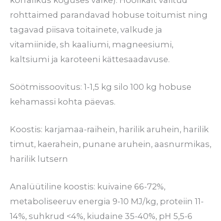
rohttaimed parandavad hobuse toitumist ning
tagavad piisava toitainete, valkude ja
vitamiinide, sh kaaliumi, magneesiumi,
kaltsiumi ja karoteeni kättesaadavuse.
Söötmissoovitus: 1-1,5 kg silo 100 kg hobuse
kehamassi kohta päevas.
Koostis: karjamaa-raihein, harilik aruhein, harilik
timut, kaerahein, punane aruhein, aasnurmikas,
harilik lutsern
Analüütiline koostis: kuivaine 66-72%,
metaboliseeruv energia 9-10 MJ/kg, proteiin 11-
14%, suhkrud <4%, kiudaine 35-40%, pH 5,5-6