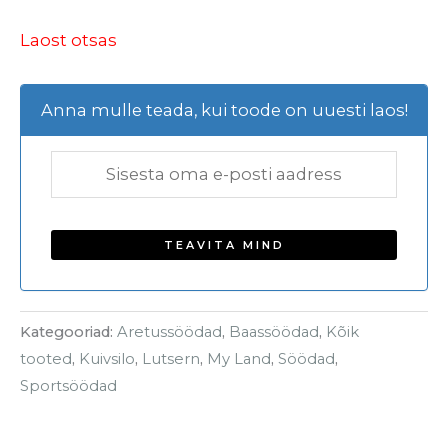
Laost otsas
Anna mulle teada, kui toode on uuesti laos!
Kategooriad:
Aretussöödad
,
Baassöödad
,
Kõik
tooted
,
Kuivsilo
,
Lutsern
,
My Land
,
Söödad
,
Sportsöödad