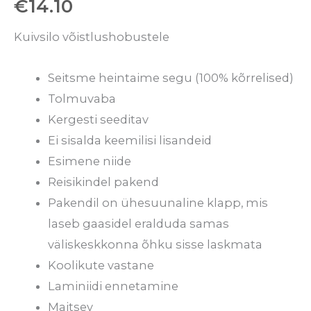
€
14.10
Kuivsilo võistlushobustele
Seitsme heintaime segu (100% kõrrelised)
Tolmuvaba
Kergesti seeditav
Ei sisalda keemilisi lisandeid
Esimene niide
Reisikindel pakend
Pakendil on ühesuunaline klapp, mis
laseb gaasidel eralduda samas
väliskeskkonna õhku sisse laskmata
Koolikute vastane
Laminiidi ennetamine
Maitsev