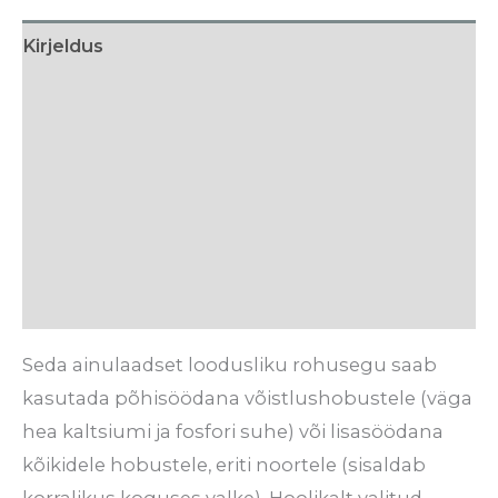
Kirjeldus
Lisainfo
Söötmissoovitus
Koostis
Tarneaeg
Arvustused (0)
Seda ainulaadset loodusliku rohusegu saab
kasutada põhisöödana võistlushobustele (väga
hea kaltsiumi ja fosfori suhe) või lisasöödana
kõikidele hobustele, eriti noortele (sisaldab
korralikus koguses valke). Hoolikalt valitud