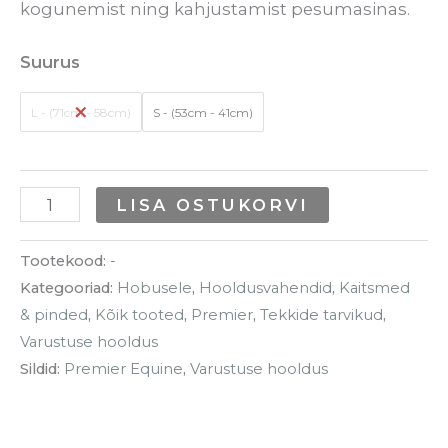
kogunemist ning kahjustamist pesumasinas.
Suurus
L - (71cm - 58cm)
S - (53cm - 41cm)
LISA OSTUKORVI
Tootekood:
-
Kategooriad:
Hobusele
,
Hooldusvahendid
,
Kaitsmed
& pinded
,
Kõik tooted
,
Premier
,
Tekkide tarvikud
,
Varustuse hooldus
Sildid:
Premier Equine
,
Varustuse hooldus