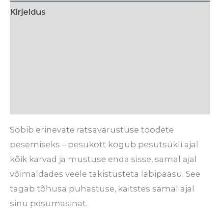
Kirjeldus
Lisainfo
Tehnilised detailid
Tarneaeg
Arvustused (0)
Sobib erinevate ratsavarustuse toodete
pesemiseks – pesukott kogub pesutsükli ajal
kõik karvad ja mustuse enda sisse, samal ajal
võimaldades veele takistusteta läbipääsu. See
tagab tõhusa puhastuse, kaitstes samal ajal
sinu pesumasinat.