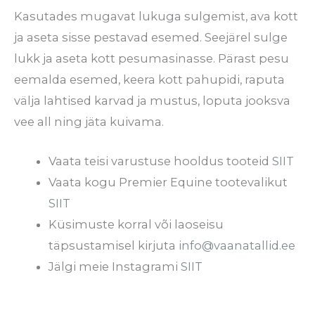
Kasutades mugavat lukuga sulgemist, ava kott
ja aseta sisse pestavad esemed. Seejärel sulge
lukk ja aseta kott pesumasinasse. Pärast pesu
eemalda esemed, keera kott pahupidi, raputa
välja lahtised karvad ja mustus, loputa jooksva
vee all ning jäta kuivama.
Vaata teisi varustuse hooldus tooteid
SIIT
Vaata kogu Premier Equine tootevalikut
SIIT
Küsimuste korral või laoseisu
täpsustamisel kirjuta
info@vaanatallid.ee
Jälgi meie Instagrami
SIIT