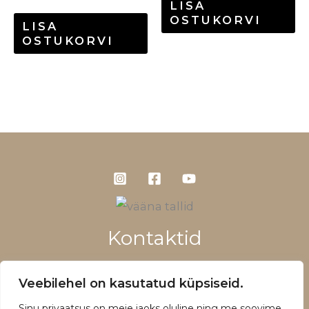
LISA
OSTUKORVI
LISA
OSTUKORVI
Kontaktid
+372 5660 1028
Veebilehel on kasutatud küpsiseid.
info@vaanatallid.ee
Sinu privaatsus on meie jaoks oluline ning me soovime,