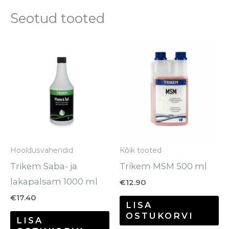
Seotud tooted
Hooldusvahendid
Kõik tooted
Trikem Saba- ja
Trikem MSM 500 ml
lakapalsam 1000 ml
€
12.90
€
17.40
LISA
OSTUKORVI
LISA