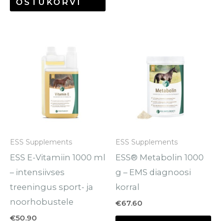
OSTUKORVI
ESS Supplements
ESS Supplements
ESS E-Vitamiin 1000 ml
ESS® Metabolin 1000
– intensiivses
g – EMS diagnoosi
treeningus sport- ja
korral
noorhobustele
€
67.60
€
50.90