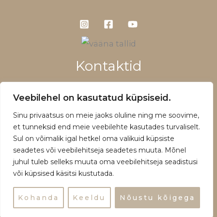
Kontaktid
+372 5660 1028
Veebilehel on kasutatud küpsiseid.
info@vaanatallid.ee
Sinu privaatsus on meie jaoks oluline ning me soovime,
Müügitingimused ja privaatsuspoliitika
et tunneksid end meie veebilehte kasutades turvaliselt.
Sul on võimalik igal hetkel oma valikuid küpsiste
seadetes või veebilehitseja seadetes muuta. Mõnel
juhul tuleb selleks muuta oma veebilehitseja seadistusi
või küpsised käsitsi kustutada.
Copyright © 2026 | Powered by Vääna Tallid
Kohanda
Keeldu
Nõustu kõigega