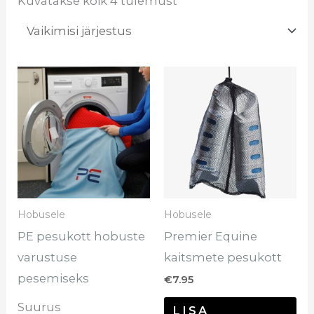
Kuvatakse kõik 4 tulemust
Hinnavahemik:
Sellel
€15.95
tootel
kuni
€17.95
on
mitu
varianti.
Valikuid
saab
Hobusele
Hobusele
teha
PE pesukott hobuste
Premier Equine
tootelehel.
varustuse
kaitsmete pesukott
pesemiseks
€
7.95
Suurus
LISA