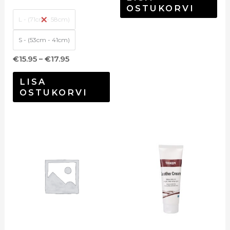
OSTUKORVI
L - (71cm - 58cm)
S - (53cm - 41cm)
€
15.95
–
€
17.95
LISA
OSTUKORVI