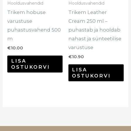
Hooldusvahendid
Hooldusvahendid
Trikem hobuse
Trikem Leather
varustuse
Cream 250 ml –
puhastusvahend 500
puhastab ja hooldab
m
nahast ja sünteetilise
varustuse
€
10.00
€
10.90
LISA
OSTUKORVI
LISA
OSTUKORVI