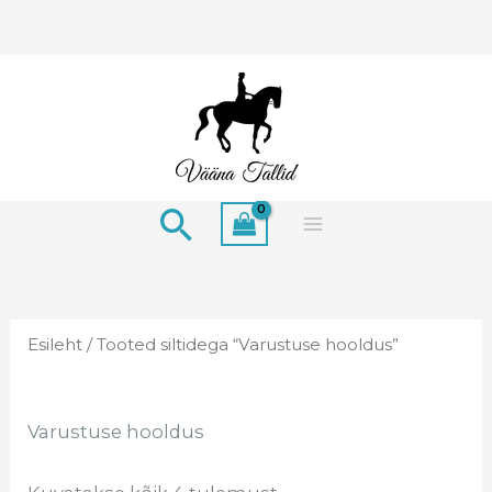
Skip
to
content
Search
Esileht
/ Tooted siltidega “Varustuse hooldus”
Varustuse hooldus