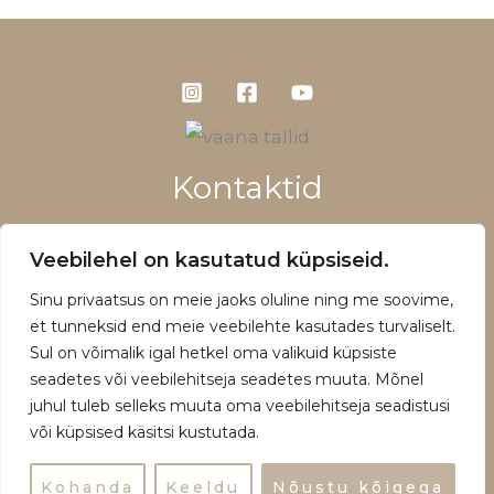
Kontaktid
+372 5660 1028
Veebilehel on kasutatud küpsiseid.
info@vaanatallid.ee
Sinu privaatsus on meie jaoks oluline ning me soovime,
Müügitingimused ja privaatsuspoliitika
et tunneksid end meie veebilehte kasutades turvaliselt.
Sul on võimalik igal hetkel oma valikuid küpsiste
seadetes või veebilehitseja seadetes muuta. Mõnel
juhul tuleb selleks muuta oma veebilehitseja seadistusi
või küpsised käsitsi kustutada.
Copyright © 2026 | Powered by Vääna Tallid
Kohanda
Keeldu
Nõustu kõigega