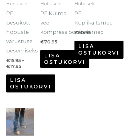
mitu
mitu
mitu
Hobusele
Hobusele
Hobusele
varianti.
varianti.
varianti.
PE
PE Külma
PE
Valikuid
Valikuid
Valikuid
pesukott
vee
Koplikaitsmed
saab
saab
saab
hobuste
kompressioonkaitsmed
€
50.95
teha
teha
teha
varustuse
€
70.95
LISA
tootelehel.
tootelehel.
tootelehel.
pesemiseks
OSTUKORVI
LISA
€
15.95
–
OSTUKORVI
€
17.95
LISA
OSTUKORVI
Sellel
tootel
on