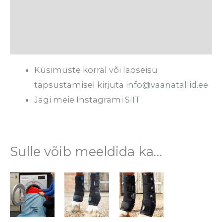
Tarneaeg
Arvustused (0)
Küsimuste korral või laoseisu
täpsustamisel kirjuta
info@vaanatallid.ee
Jägi meie Instagrami
SIIT
Sulle võib meeldida ka…
Hinnavahemik:
Sellel
Sellel
Sellel
€15.95
tootel
tootel
tootel
kuni
€17.95
on
on
on