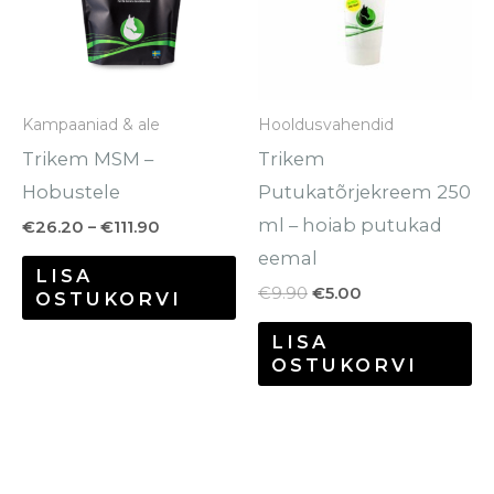
mitu
varianti.
Valikuid
saab
Kampaaniad & ale
Hooldusvahendid
teha
Trikem MSM –
Trikem
tootelehel.
Hobustele
Putukatõrjekreem 250
ml – hoiab putukad
€
26.20
–
€
111.90
eemal
LISA
€
9.90
€
5.00
OSTUKORVI
LISA
OSTUKORVI