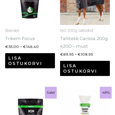
mitu
mi
varianti.
va
Valikuid
Va
saab
sa
Brändid
160-200g tallitekid
teha
te
Trikem Focus
Tallitekk Garissa 200g
tootelehel.
to
420D – must
€
35.00
–
€
146.40
€
89.95
–
€
108.95
LISA
OSTUKORVI
LISA
OSTUKORVI
Hinnavahemik:
Algne
Praegune
Sellel
Sale!
-49%
-49%
Sale!
€26.20
hind
hind
tootel
kuni
oli:
on:
€111.90
€9.90.
€5.00.
on