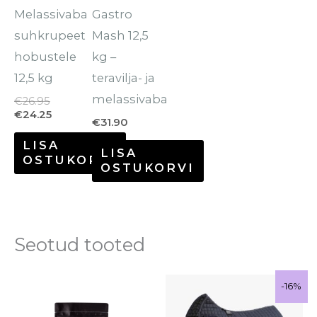
Melassivaba
Gastro
suhkrupeet
Mash 12,5
hobustele
kg –
12,5 kg
teravilja- ja
melassivaba
€
26.95
€
24.25
€
31.90
LISA
LISA
OSTUKORVI
OSTUKORVI
Seotud tooted
Hinnavahemik:
Algne
Praegune
Sellel
Sale!
-16%
-16%
€12.90
hind
hind
tootel
kuni
oli:
on: