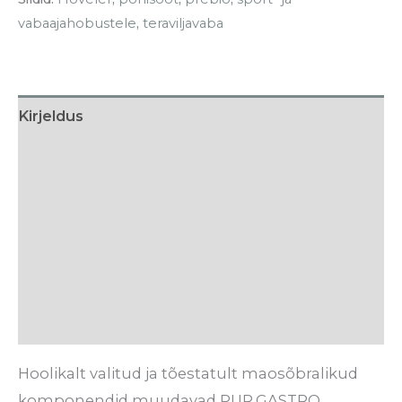
vabaajahobustele
,
teraviljavaba
Kirjeldus
Lisainfo
Söötmissoovitus
Koostis
Tarneaeg
Arvustused (0)
Hoolikalt valitud ja tõestatult maosõbralikud
komponendid muudavad PUR.GASTRO