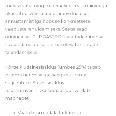
melassivaba ning mineraalide ja vitamiinidega
rikastatud, võimaldades individuaalset
annustamist iga hobuse konkreetsete
vajaduste rahuldamiseks. Seega saab
originaalset PUR.GASTROt kasutada nii ainsa
lisasöödana kui ka olemasolevate söötade
täiendamiseks.
Kõrge kiudainesisaldus (umbes 25%) tagab
pikema närimisaja ja seega suurema
süljeerituse. Süljes sisalduv
naatriumvesinikkarbonaat puhverdab
maohapet.
Vaata teisi madala tärklise- ja