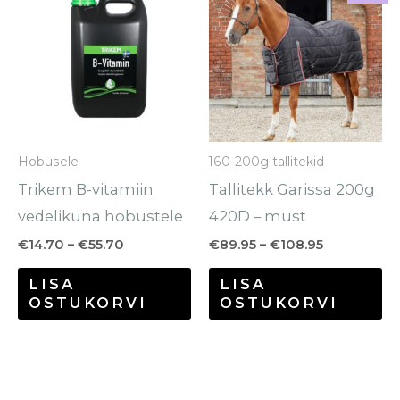
tootel
to
kuni
kuni
€55.70
€108.95
on
o
mitu
mi
varianti.
va
Valikuid
Va
saab
sa
Hobusele
160-200g tallitekid
teha
te
Trikem B-vitamiin
Tallitekk Garissa 200g
tootelehel.
to
vedelikuna hobustele
420D – must
€
14.70
–
€
55.70
€
89.95
–
€
108.95
LISA
LISA
OSTUKORVI
OSTUKORVI