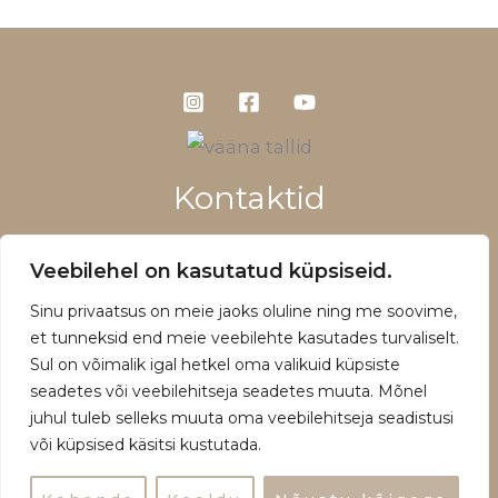
Kontaktid
+372 5660 1028
Veebilehel on kasutatud küpsiseid.
info@vaanatallid.ee
Sinu privaatsus on meie jaoks oluline ning me soovime,
Müügitingimused ja privaatsuspoliitika
et tunneksid end meie veebilehte kasutades turvaliselt.
Sul on võimalik igal hetkel oma valikuid küpsiste
seadetes või veebilehitseja seadetes muuta. Mõnel
juhul tuleb selleks muuta oma veebilehitseja seadistusi
või küpsised käsitsi kustutada.
Copyright © 2026 | Powered by Vääna Tallid