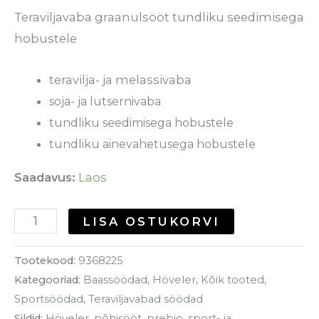
Teraviljavaba graanulsööt tundliku seedimisega
hobustele
teravilja- ja melassivaba
soja- ja lutsernivaba
tundliku seedimisega hobustele
tundliku ainevahetusega hobustele
Saadavus:
Laos
LISA OSTUKORVI
Tootekood:
9368225
Kategooriad:
Baassöödad
,
Höveler
,
Kõik tooted
,
Sportsöödad
,
Teraviljavabad söödad
Sildid:
Höveler
,
põhisööt
,
prebio
,
sport- ja