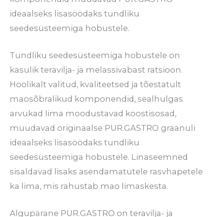
ideaalseks lisasöödaks tundliku
seedesüsteemiga hobustele.
Tundliku seedesüsteemiga hobustele on
kasulik teravilja- ja melassivabast ratsioon.
Hoolikalt valitud, kvaliteetsed ja tõestatult
maosõbralikud komponendid, sealhulgas
arvukad lima moodustavad koostisosad,
muudavad originaalse PUR.GASTRO graanuli
ideaalseks lisasöödaks tundliku
seedesüsteemiga hobustele. Linaseemned
sisaldavad lisaks asendamatutele rasvhapetele
ka lima, mis rahustab mao limaskesta.
Algupärane PUR.GASTRO on teravilja- ja