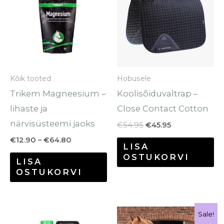
€64.80
€54.95.
€45.95.
on
mitu
varianti.
Valikuid
saab
Kõik tooted
Hobusele
teha
Trikem Magneesium –
Koolisõiduvaltrap –
tootelehel.
lihaste ja
Close Contact Cotton
närvisüsteemi jaoks
€
54.95
€
45.95
€
12.90
–
€
64.80
LISA
OSTUKORVI
LISA
OSTUKORVI
Hinnavahemik:
Hinnavahe
Sellel
Se
Sale!
€14.70
€89.95