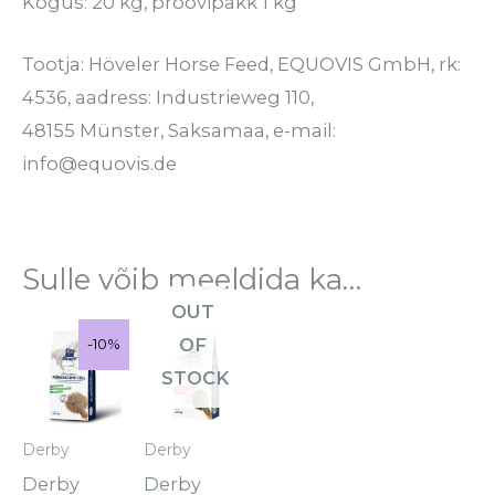
Kogus: 20 kg, proovipakk 1 kg
Tootja: Höveler Horse Feed, EQUOVIS GmbH, rk:
4536, aadress: Industrieweg 110,
48155 Münster, Saksamaa, e-mail:
info@equovis.de
Sulle võib meeldida ka…
OUT
Algne
Praegune
OF
Sale!
-10%
-10%
hind
hind
oli:
on:
STOCK
€26.95.
€24.25.
Derby
Derby
Derby
Derby