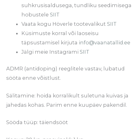
suhkrusisaldusega, tundliku seedimisega
hobustele
SIIT
Vaata kogu Höverle tootevalikut
SIIT
Küsimuste korral või laoseisu
täpsustamisel kirjuta
info@vaanatallid.ee
Jälgi meie Instagrami
SIIT
ADMR (antidoping) reeglitele vastav, lubatud
sööta enne võistlust.
Sälitamine: hoida korralikult suletuna kuivas ja
jahedas kohas. Parim enne kuupäev pakendil.
Sööda tüüp: täiendsööt