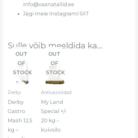
info@vaanatallid.ee
Jägi meie Instagrami
SIIT
Sulle võib meeldida ka…
OUT
OUT
OF
OF
STOCK
STOCK
Derby
Aretussöödad
Derby
My Land
Gastro
Special +/-
Mash 12,5
20 kg –
kg –
kuivsilo