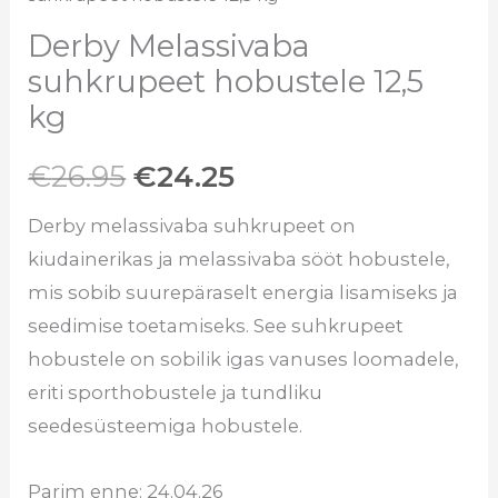
Derby Melassivaba
suhkrupeet hobustele 12,5
kg
€
26.95
€
24.25
Derby melassivaba suhkrupeet on
kiudainerikas ja melassivaba sööt hobustele,
mis sobib suurepäraselt energia lisamiseks ja
seedimise toetamiseks. See suhkrupeet
hobustele on sobilik igas vanuses loomadele,
eriti sporthobustele ja tundliku
seedesüsteemiga hobustele.
Parim enne: 24.04.26