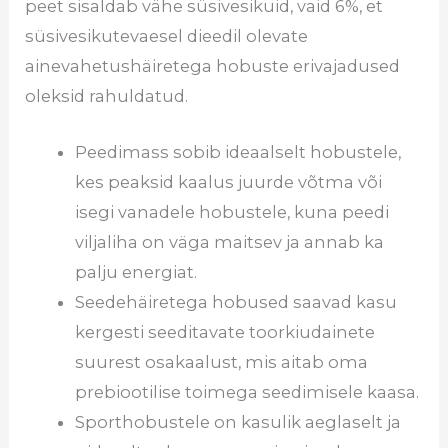
peet sisaldab vähe süsivesikuid, vaid 6%, et
süsivesikutevaesel dieedil olevate
ainevahetushäiretega hobuste erivajadused
oleksid rahuldatud.
Peedimass sobib ideaalselt hobustele,
kes peaksid kaalus juurde võtma või
isegi vanadele hobustele, kuna peedi
viljaliha on väga maitsev ja annab ka
palju energiat.
Seedehäiretega hobused saavad kasu
kergesti seeditavate toorkiudainete
suurest osakaalust, mis aitab oma
prebiootilise toimega seedimisele kaasa.
Sporthobustele on kasulik aeglaselt ja