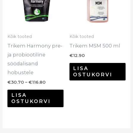
mitu
varianti.
Valikuid
saab
Kõik tooted
Kõik tooted
teha
Trikem Harmony pre-
Trikem MSM 500 ml
tootelehel.
ja probiootiline
€
12.90
söödalisand
LISA
hobustele
OSTUKORVI
€
30.70
–
€
116.80
LISA
OSTUKORVI