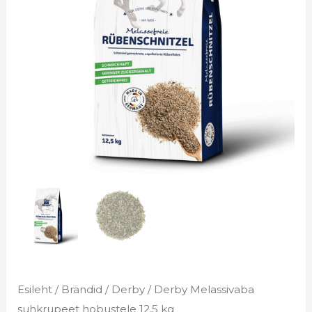
€26.95.
€24.25.
kg
kogus
Esileht
/
Brändid
/
Derby
/ Derby Melassivaba
suhkrupeet hobustele 12,5 kg