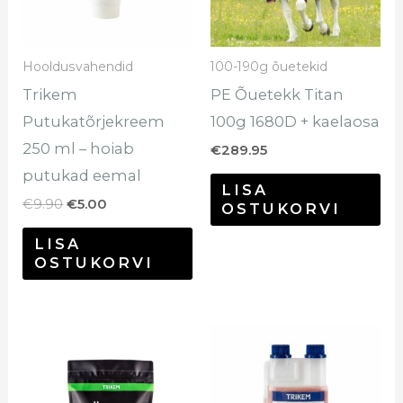
Val
sa
Hooldusvahendid
100-190g õuetekid
te
Trikem
PE Õuetekk Titan
too
Putukatõrjekreem
100g 1680D + kaelaosa
250 ml – hoiab
€
289.95
putukad eemal
LISA
€
9.90
€
5.00
OSTUKORVI
LISA
OSTUKORVI
Hinnavahemik:
Sellel
€30.70
tootel
kuni
€116.80
on