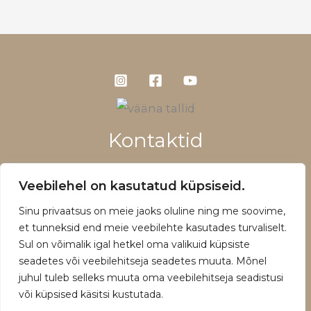
Kontaktid
+372 5660 1028
Veebilehel on kasutatud küpsiseid.
info@vaanatallid.ee
Sinu privaatsus on meie jaoks oluline ning me soovime,
Müügitingimused ja privaatsuspoliitika
et tunneksid end meie veebilehte kasutades turvaliselt.
Sul on võimalik igal hetkel oma valikuid küpsiste
seadetes või veebilehitseja seadetes muuta. Mõnel
juhul tuleb selleks muuta oma veebilehitseja seadistusi
või küpsised käsitsi kustutada.
Copyright © 2026 | Powered by Vääna Tallid