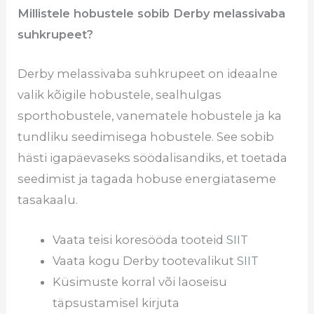
Millistele hobustele sobib Derby melassivaba
suhkrupeet?
Derby melassivaba suhkrupeet on ideaalne
valik kõigile hobustele, sealhulgas
sporthobustele, vanematele hobustele ja ka
tundliku seedimisega hobustele. See sobib
hästi igapäevaseks söödalisandiks, et toetada
seedimist ja tagada hobuse energiataseme
tasakaalu.
Vaata teisi koresööda tooteid
SIIT
Vaata kogu Derby tootevalikut
SIIT
Küsimuste korral või laoseisu
täpsustamisel kirjuta