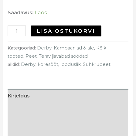
Saadavus:
Laos
LISA OSTUKORVI
Kategooriad:
Derby
,
Kampaaniad & ale
,
Kõik
tooted
,
Peet
,
Teraviljavabad söödad
Sildid:
Derby
,
koresööt
,
looduslik
,
Suhkrupeet
Kirjeldus
Lisainfo
Söötmissoovitus