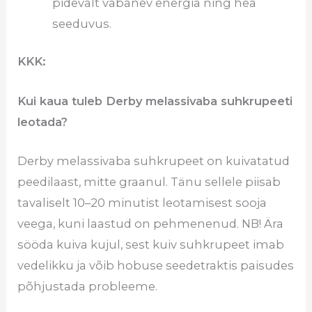
pidevalt vabanev energia ning hea
seeduvus.
KKK:
Kui kaua tuleb Derby melassivaba suhkrupeeti
leotada?
Derby melassivaba suhkrupeet on kuivatatud
peedilaast, mitte graanul. Tänu sellele piisab
tavaliselt 10–20 minutist leotamisest sooja
veega, kuni laastud on pehmenenud. NB! Ära
sööda kuiva kujul, sest kuiv suhkrupeet imab
vedelikku ja võib hobuse seedetraktis paisudes
põhjustada probleeme.