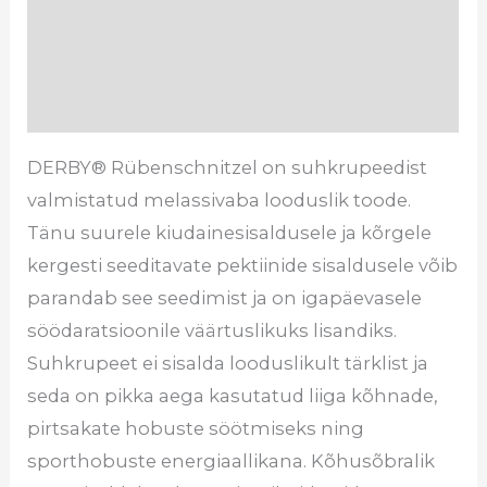
Koostis
Tarneaeg
Arvustused (0)
DERBY® Rübenschnitzel on suhkrupeedist
valmistatud melassivaba looduslik toode.
Tänu suurele kiudainesisaldusele ja kõrgele
kergesti seeditavate pektiinide sisaldusele võib
parandab see seedimist ja on igapäevasele
söödaratsioonile väärtuslikuks lisandiks.
Suhkrupeet ei sisalda looduslikult tärklist ja
seda on pikka aega kasutatud liiga kõhnade,
pirtsakate hobuste söötmiseks ning
sporthobuste energiaallikana. Kõhusõbralik