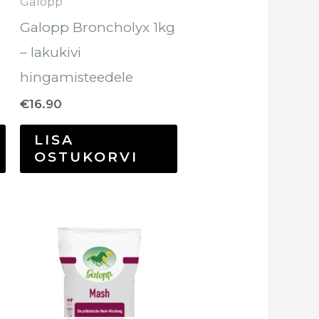
Galopp
Galopp Broncholyx 1kg
– lakukivi
hingamisteedele
€
16.90
LISA
OSTUKORVI