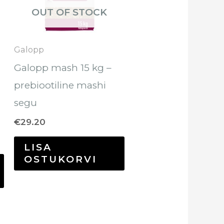
OUT OF STOCK
Galopp
Galopp mash 15 kg –
prebiootiline mashi
segu
€
29.20
LISA
OSTUKORVI