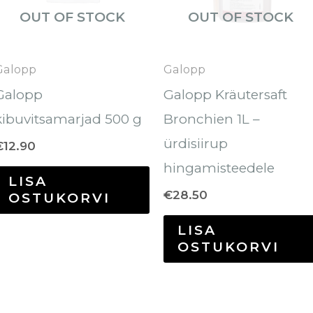
OUT OF STOCK
OUT OF STOCK
Galopp
Galopp
Galopp
Galopp Kräutersaft
kibuvitsamarjad 500 g
Bronchien 1L –
ürdisiirup
€
12.90
hingamisteedele
LISA
€
28.50
OSTUKORVI
LISA
OSTUKORVI