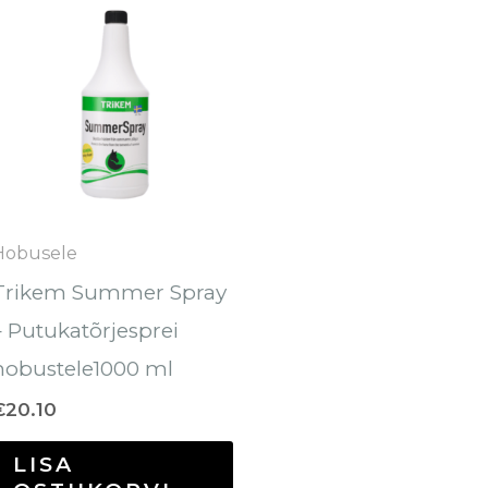
Hobusele
Trikem Summer Spray
– Putukatõrjesprei
hobustele1000 ml
€
20.10
LISA