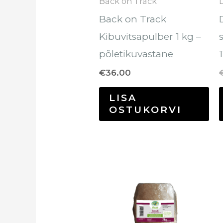
Back on Track
Back on Track
Kibuvitsapulber 1 kg –
põletikuvastane
€
36.00
LISA
OSTUKORVI