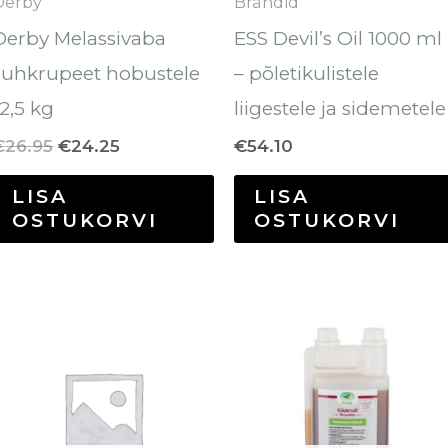
Derby
Brändid
Derby Melassivaba
ESS Devil’s Oil 1000 ml
suhkrupeet hobustele
– põletikulistele
12,5 kg
liigestele ja sidemetele
€
26.95
€
24.25
€
54.10
LISA
LISA
OSTUKORVI
OSTUKORVI