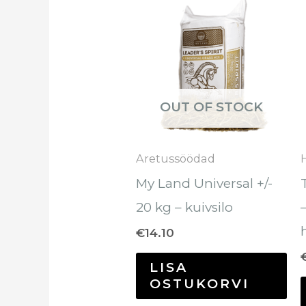
OUT OF STOCK
Aretussöödad
My Land Universal +/-
20 kg – kuivsilo
€
14.10
LISA
OSTUKORVI