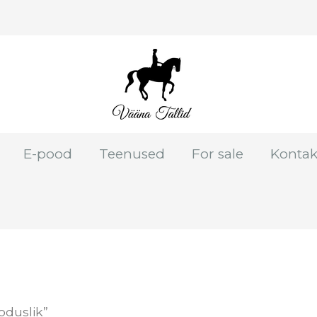
E-pood
Teenused
For sale
Kontak
oduslik”