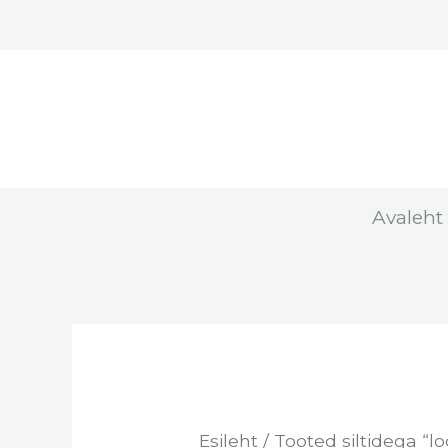
Skip
to
content
Avaleht
Esileht
/ Tooted siltidega “lo