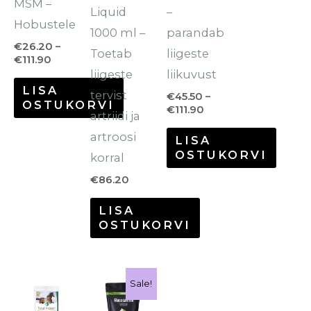
MSM –
saab
saab
Liquid
–
Hobustele
teha
teha
1000 ml –
parandab
tootelehel.
tootelehel.
€
26.20
–
Toetab
liigeste
€
111.90
liigeste
liikuvust
LISA
tervist
€
45.50
–
OSTUKORVI
€
111.90
artriidi ja
artroosi
LISA
OSTUKORVI
korral
€
86.20
LISA
OSTUKORVI
Hinnavahemik:
Sellel
Sale!
€29.70
tootel
kuni