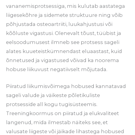
vananemisprotsessiga, mis kulutab aastatega
liigesekõhre ja sidemete struktuure ning võib
põhjustada osteoartriiti, luukahjustusi või
kõõluste vigastusi. Olenevalt tõust, tüübist ja
eelsoodumusest ilmneb see protsess sageli
alates kuueteistkümnendast eluaastast, kuid
õnnetused ja vigastused võivad ka noorema
hobuse liikuvust negatiivselt mõjutada.
Piiratud liikumisvõimega hobused kannatavad
sageli valude ja väikeste põletikuliste
protsesside all kogu tugisüsteemis.
Treeningkoormus on piiratud ja elukvaliteet
langenud, mida ilmestab näiteks see, et
valusate liigeste või jäikade lihastega hobused