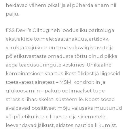
heidavad vähem pikali ja ei püherda enam nii
palju.
ESS Devil’s Oil tugineb loodusliku päritoluga
ekstraktide toimele: saatanaküüs, artišokk,
viiruk ja pajukoor on oma valuvaigistavate ja
põletikuvastaste omaduste tõttu olnud pikka
aega teadusuuringute keskmes. Unikaalne
kombinatsioon väärtuslikest õlidest ja liigeseid
toetavatest ainetest – MSM, kondroitiin ja
glükoosamiin – pakub optimaalset tuge
stressis lihas-skeleti süsteemile. Koostisosad
avaldavad positiivset mõju valusaks muutunud
või põletikulistele liigestele ja sidemetele,
leevendavad jäikust, aidates nautida liikumist.