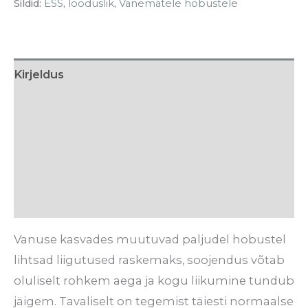
Sildid:
ESS
,
looduslik
,
Vanematele hobustele
Kirjeldus
Söötmissoovitus
Koostis
Tarneaeg
Arvustused (0)
Vanuse kasvades muutuvad paljudel hobustel
lihtsad liigutused raskemaks, soojendus võtab
oluliselt rohkem aega ja kogu liikumine tundub
jäigem. Tavaliselt on tegemist täiesti normaalse