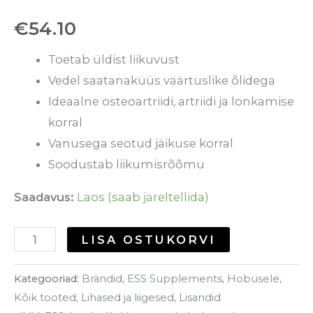
€
54.10
Toetab üldist liikuvust
Vedel saatanaküüs väärtuslike õlidega
Ideaalne osteoartriidi, artriidi ja lonkamise
korral
Vanusega seotud jäikuse korral
Soodustab liikumisrõõmu
Saadavus:
Laos (saab järeltellida)
LISA OSTUKORVI
Kategooriad:
Brändid
,
ESS Supplements
,
Hobusele
,
Kõik tooted
,
Lihased ja liigesed
,
Lisandid