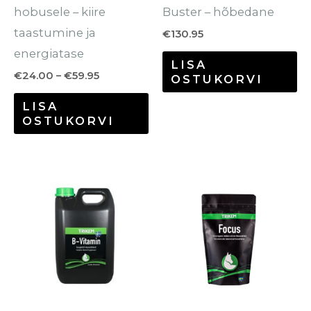
hobusele – kiire
Buster – hõbedane
taastumine ja
€
130.95
energiatase
LISA
€
24.00
–
€
59.95
OSTUKORVI
LISA
OSTUKORVI
Hinnavahemik:
Hinnavahe
Sellel
Se
€14.70
€35.00
tootel
to
kuni
kuni
€55.70
€146.40
on
o
mitu
mi
varianti.
va
Valikuid
Va
saab
sa