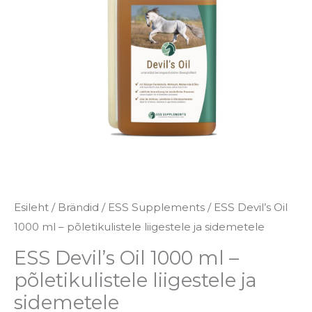
-
põletikulistele
liigestele
ja
sidemetele
kogus
Esileht
/
Brändid
/
ESS Supplements
/ ESS Devil’s Oil
1000 ml – põletikulistele liigestele ja sidemetele
ESS Devil’s Oil 1000 ml –
põletikulistele liigestele ja
sidemetele