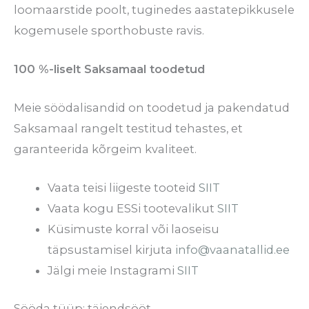
loomaarstide poolt, tuginedes aastatepikkusele
kogemusele sporthobuste ravis.
100 %-liselt Saksamaal toodetud
Meie söödalisandid on toodetud ja pakendatud
Saksamaal rangelt testitud tehastes, et
garanteerida kõrgeim kvaliteet.
Vaata teisi liigeste tooteid
SIIT
Vaata kogu ESSi tootevalikut
SIIT
Küsimuste korral või laoseisu
täpsustamisel kirjuta
info@vaanatallid.ee
Jälgi meie Instagrami
SIIT
Sööda tüüp: täiendsööt