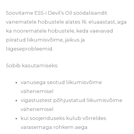
Soovitame ESS-i Devil’s Oil söödalisandit
vanematele hobustele alates 16. eluaastast, aga
ka noorematele hobustele, keda vaevavad
piiratud liikumisvõime, jäikus ja
liigeseprobleemid.
Sobib kasutamiseks:
vanusega seotud liikumisvõime
vähenemisel
vigastustest põhjustatud liikumisvõime
vähenemisel
kui soojenduseks kulub võrreldes
varasemaga rohkem aega