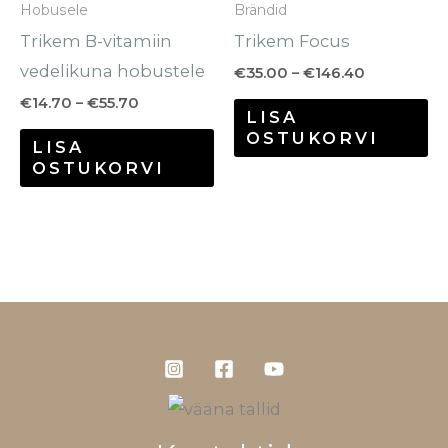
Hobusele
Brändid
teha
te
Trikem B-vitamiin
Trikem Focus
tootelehel.
to
vedelikuna hobustele
€
35.00
–
€
146.40
€
14.70
–
€
55.70
LISA
OSTUKORVI
LISA
OSTUKORVI