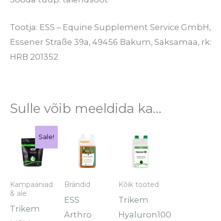
Tootja: ESS – Equine Supplement Service GmbH,
Essener Straße 39a, 49456 Bakum, Saksamaa, rk:
HRB 201352
Sulle võib meeldida ka…
Hinnavahemik:
Hinnavahemik:
Sellel
Sellel
Sale!
€26.20
€45.50
tootel
tootel
kuni
kuni
€111.90
€111.90
on
on
mitu
mitu
Kampaaniad
Brändid
Kõik tooted
& ale
varianti.
varianti.
ESS
Trikem
Trikem
Valikuid
Valikuid
Arthro
Hyaluron100