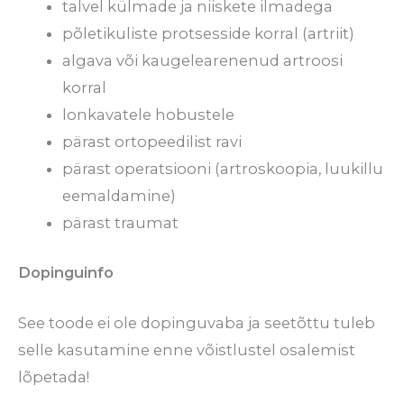
talvel külmade ja niiskete ilmadega
põletikuliste protsesside korral (artriit)
algava või kaugelearenenud artroosi
korral
lonkavatele hobustele
pärast ortopeedilist ravi
pärast operatsiooni (artroskoopia, luukillu
eemaldamine)
pärast traumat
Dopinguinfo
See toode ei ole dopinguvaba ja seetõttu tuleb
selle kasutamine enne võistlustel osalemist
lõpetada!