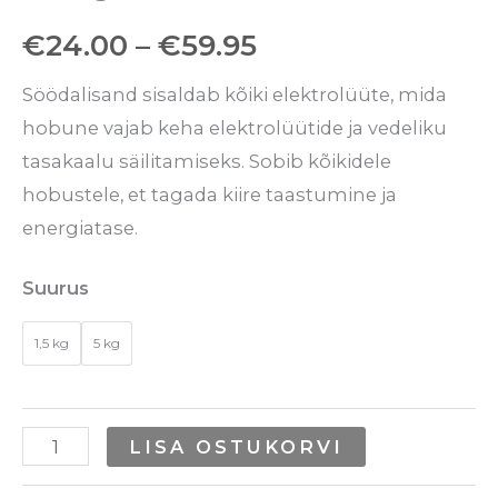
€
24.00
–
€
59.95
Söödalisand sisaldab kõiki elektrolüüte, mida
hobune vajab keha elektrolüütide ja vedeliku
tasakaalu säilitamiseks. Sobib kõikidele
hobustele, et tagada kiire taastumine ja
energiatase.
Suurus
1,5 kg
5 kg
LISA OSTUKORVI