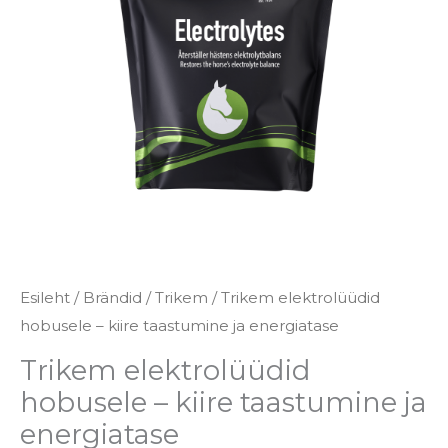
€59.95
taastumine
ja
energiatase
kogus
Esileht
/
Brändid
/
Trikem
/ Trikem elektrolüüdid
hobusele – kiire taastumine ja energiatase
Trikem elektrolüüdid
hobusele – kiire taastumine ja
energiatase