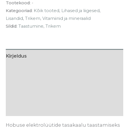
Tootekood:
-
Kategooriad:
Kõik tooted
,
Lihased ja liigesed
,
Lisandid
,
Trikem
,
Vitamiinid ja mineraalid
Sildid:
Taastumine
,
Trikem
Kirjeldus
Lisainfo
Söötmissoovitus
Tarneaeg
Arvustused (0)
Hobuse elektrolüütide tasakaalu taastamiseks