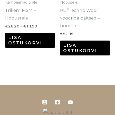
Kampaaniad & ale
Hobusele
teha
te
Trikem MSM –
PE “Techno Wool”
tootelehel.
to
Hobustele
voodriga päitsed –
bordoo
€
26.20
–
€
111.90
€
52.95
LISA
OSTUKORVI
LISA
OSTUKORVI