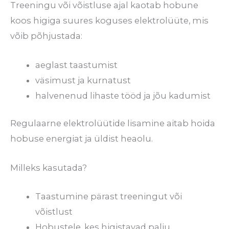
Treeningu või võistluse ajal kaotab hobune
koos higiga suures koguses elektrolüüte, mis
võib põhjustada:
aeglast taastumist
väsimust ja kurnatust
halvenenud lihaste tööd ja jõu kadumist
Regulaarne elektrolüütide lisamine aitab hoida
hobuse energiat ja üldist heaolu.
Milleks kasutada?
Taastumine pärast treeningut või
võistlust
Hobustele, kes higistavad palju