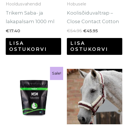
Hooldusvahendid
Hobusele
Trikem Saba- ja
Koolisõiduvaltrap –
lakapalsam 1000 ml
Close Contact Cotton
€
17.40
€
54.95
€
45.95
LISA
LISA
OSTUKORVI
OSTUKORVI
Hinnavahemik:
Sellel
Se
Sale!
€26.20
tootel
to
kuni
€111.90
on
o
mitu
mi
varianti.
va
Valikuid
Va
saab
sa