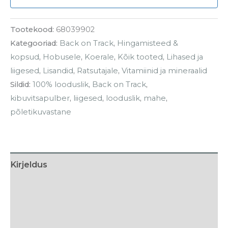
Tootekood:
68039902
Kategooriad:
Back on Track
,
Hingamisteed &
kopsud
,
Hobusele
,
Koerale
,
Kõik tooted
,
Lihased ja
liigesed
,
Lisandid
,
Ratsutajale
,
Vitamiinid ja mineraalid
Sildid:
100% looduslik
,
Back on Track
,
kibuvitsapulber
,
liigesed
,
looduslik
,
mahe
,
põletikuvastane
Kirjeldus
Söötmissoovitus
Koostis