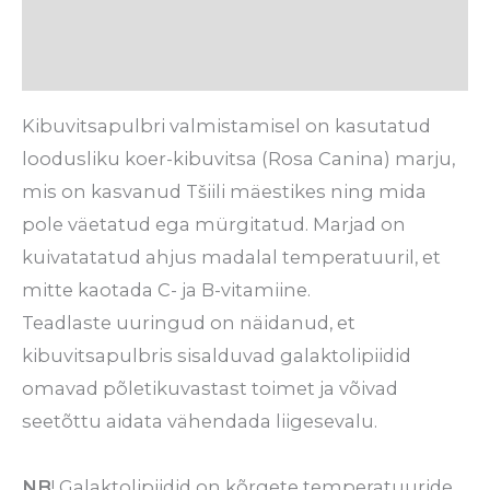
Tarneaeg
Arvustused (0)
Kibuvitsapulbri valmistamisel on kasutatud
loodusliku koer-kibuvitsa (Rosa Canina) marju,
mis on kasvanud Tšiili mäestikes ning mida
pole väetatud ega mürgitatud. Marjad on
kuivatatatud ahjus madalal temperatuuril, et
mitte kaotada C- ja B-vitamiine.
Teadlaste uuringud on näidanud, et
kibuvitsapulbris sisalduvad galaktolipiidid
omavad põletikuvastast toimet ja võivad
seetõttu aidata vähendada liigesevalu.
NB
! Galaktolipiidid on kõrgete temperatuuride