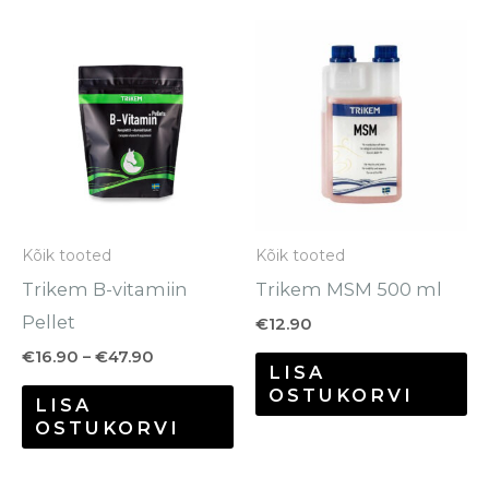
Hinnavahemik:
Sellel
€16.90
tootel
kuni
€47.90
on
mitu
varianti.
Valikuid
saab
Kõik tooted
Kõik tooted
teha
Trikem B-vitamiin
Trikem MSM 500 ml
tootelehel.
Pellet
€
12.90
€
16.90
–
€
47.90
LISA
OSTUKORVI
LISA
OSTUKORVI