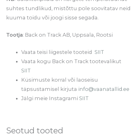
suhtes tundlikud, mistõttu pole soovitatav neid
kuuma toidu või joogi sisse segada.
Tootja
: Back on Track AB, Uppsala, Rootsi
Vaata teisi liigestele tooteid
SIIT
Vaata kogu Back on Track tootevalikut
SIIT
Küsimuste korral või laoseisu
täpsustamisel kirjuta
info@vaanatallid.ee
Jälgi meie Instagrami
SIIT
Seotud tooted