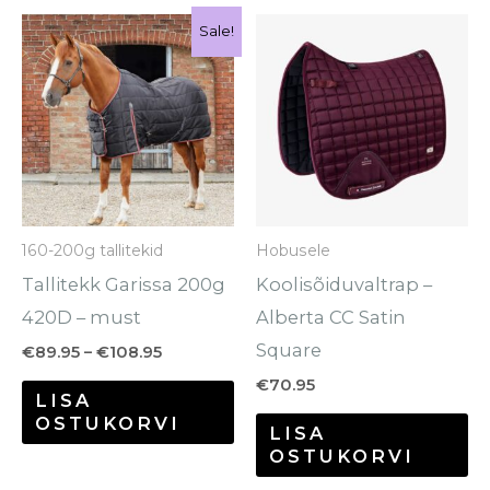
Hinnavahemik:
Sellel
Sale!
€89.95
tootel
kuni
€108.95
on
mitu
varianti.
Valikuid
saab
160-200g tallitekid
Hobusele
teha
Tallitekk Garissa 200g
Koolisõiduvaltrap –
tootelehel.
420D – must
Alberta CC Satin
Square
€
89.95
–
€
108.95
€
70.95
LISA
OSTUKORVI
LISA
OSTUKORVI