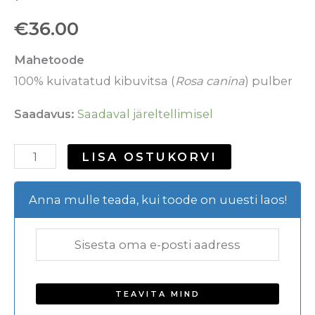
€
36.00
Mahetoode
100% kuivatatud kibuvitsa (
Rosa canina
) pulber
Saadavus:
Saadaval järeltellimisel
LISA OSTUKORVI
Anna mulle teada, kui toode on uuesti laos!