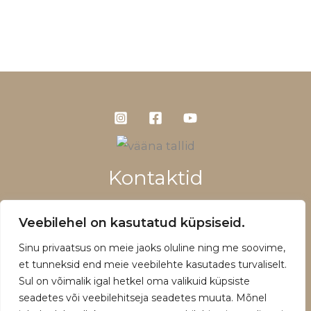
Kontaktid
+372 5660 1028
Veebilehel on kasutatud küpsiseid.
info@vaanatallid.ee
Sinu privaatsus on meie jaoks oluline ning me soovime,
Müügitingimused ja privaatsuspoliitika
et tunneksid end meie veebilehte kasutades turvaliselt.
Sul on võimalik igal hetkel oma valikuid küpsiste
seadetes või veebilehitseja seadetes muuta. Mõnel