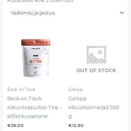
Kuvatakse kõik 2 tulemust
OUT OF STOCK
Back on Track
Galopp
Back on Track
Galopp
Kibuvitsapulber 1 kg –
kibuvitsamarjad 500
põletikuvastane
g
€
36.00
€
12.90