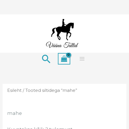
Skip
to
content
Search
Esileht
/ Tooted siltidega “mahe”
mahe