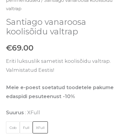
pehmendused
/ Santiago vanaroosa koolisõidu
valtrap
Santiago vanaroosa
koolisõidu valtrap
€
69.00
Eriti luksuslik sametist koolisõidu valtrap.
Valmistatud Eestis!
Meie e-poest soetatud toodetele pakume
edaspidi pesuteenust -10%
Suurus
XFull
Cob
Full
XFull