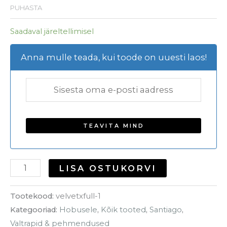
PUHASTA
Saadaval järeltellimisel
Anna mulle teada, kui toode on uuesti laos!
LISA OSTUKORVI
Tootekood:
velvetxfull-1
Kategooriad:
Hobusele
,
Kõik tooted
,
Santiago
,
Valtrapid & pehmendused