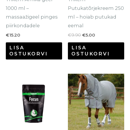
1000 ml –
Putukatõrjekreem 250
massaažigeel pinges
ml – hoiab putukad
piirkondadele
eemal
€
15.20
€
9.90
€
5.00
LISA
LISA
OSTUKORVI
OSTUKORVI
Hinnavahemik:
Sellel
Se
€35.00
tootel
to
kuni
€146.40
on
o
mitu
mi
varianti.
va
Valikuid
Va
saab
sa