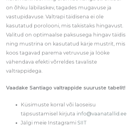
on õhku läbilaskev, tagades mugavuse ja
vastupidavuse. Valtrapi täidisena ei ole
kasutatud porolooni, mis takistaks hingavust.
Valitud on optimaalse paksusega hingav täidis
ning mustrina on kasutatud kärje mustrit, mis
koos tagavad parema vetruvuse ja lööke
vähendava efekti võrreldes tavaliste
valtrappidega.
Vaadake Santiago valtrappide suuruste tabelit!
Küsimuste korral või laoseisu
täpsustamisel kirjuta
info@vaanatallid.ee
Jälgi meie Instagrami
SIIT