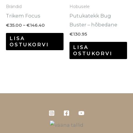
Brändid
Hobusele
teha
te
Trikem Focus
Putukatekk Bug
tootelehel.
to
Buster – hõbedane
€
35.00
–
€
146.40
€
130.95
LISA
OSTUKORVI
LISA
OSTUKORVI