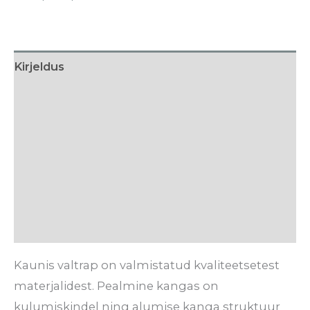
Kirjeldus
Lisainfo
Suurused
Hooldusjuhised
Tarneaeg
Arvustused (0)
Kaunis valtrap on valmistatud kvaliteetsetest
materjalidest. Pealmine kangas on
kulumiskindel ning alumise kanga struktuur