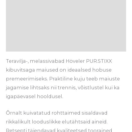
Söötmissoovitus
Koostis
Tarneaeg
Arvustused (0)
Teravilja-, melassivabad Höveler PUR.STIXX
kibuvitsaga maiused on ideaalsed hobuse
premeerimiseks. Praktiline kuju teeb maiuste
jagamise lihtsaks nii trennis, võistlustel kui ka
igapäevasel hooldusel.
Õrnalt kuivatatud rohttaimed sisaldavad
rikkalikult looduslikke elutähtsaid aineid.
Retsepti täiendavad kvaliteetsed toorained