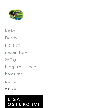
Derby
Derby
Horslyx
respiratory
650 g –
hingamisteede
haiguste
puhul
€
11.70
LISA
OSTUKORVI