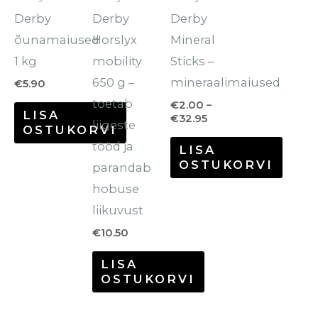
varianti.
Derby
Derby
Derby
Valikuid
õunamaiused
Horslyx
Mineral
saab
1 kg
mobility
Sticks –
teha
650 g –
mineraalimaiused
€
5.90
tootelehel.
toetab
€
2.00
–
LISA
€
32.95
liigeste
OSTUKORVI
tööd ja
LISA
OSTUKORVI
parandab
hobuse
liikuvust
€
10.50
LISA
OSTUKORVI