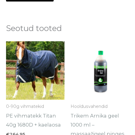
Seotud tooted
Sellel
tootel
on
mitu
varianti.
Valikuid
saab
0-90g vihmatekid
Hooldusvahendid
teha
PE vihmatekk Titan
Trikem Arnika geel
tootelehel.
40g 1680D + kaelaosa
1000 ml –
massaažigeel pinges
€
264.95