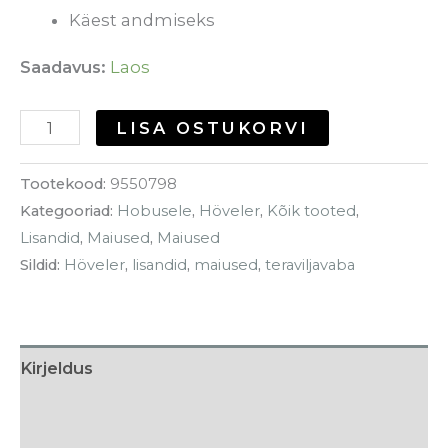
Käest andmiseks
Saadavus:
Laos
LISA OSTUKORVI
Tootekood:
9550798
Kategooriad:
Hobusele
,
Höveler
,
Kõik tooted
,
Lisandid
,
Maiused
,
Maiused
Sildid:
Höveler
,
lisandid
,
maiused
,
teraviljavaba
Kirjeldus
Lisainfo