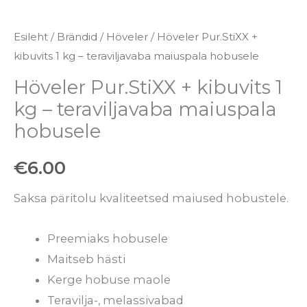
Esileht
/
Brändid
/
Höveler
/ Höveler Pur.StiXX +
kibuvits 1 kg – teraviljavaba maiuspala hobusele
Höveler Pur.StiXX + kibuvits 1
kg – teraviljavaba maiuspala
hobusele
€
6.00
Saksa päritolu kvaliteetsed maiused hobustele.
Preemiaks hobusele
Maitseb hästi
Kerge hobuse maole
Teravilja-, melassivabad