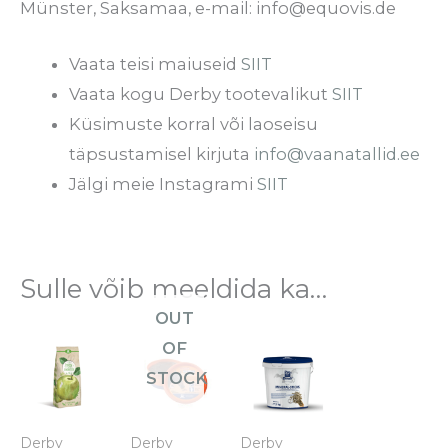
Münster, Saksamaa, e-mail: info@equovis.de
Vaata teisi maiuseid
SIIT
Vaata kogu Derby tootevalikut
SIIT
Küsimuste korral või laoseisu
täpsustamisel kirjuta
info@vaanatallid.ee
Jälgi meie Instagrami
SIIT
Sulle võib meeldida ka…
OUT
Hinnavahemik:
Sellel
OF
€2.00
tootel
kuni
STOCK
€32.95
on
mitu
Derby
Derby
Derby