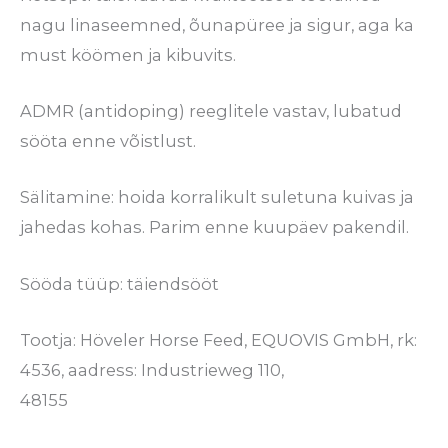
nagu linaseemned, õunapüree ja sigur, aga ka
must köömen ja kibuvits.
ADMR (antidoping) reeglitele vastav, lubatud
sööta enne võistlust.
Sälitamine: hoida korralikult suletuna kuivas ja
jahedas kohas. Parim enne kuupäev pakendil.
Sööda tüüp: täiendsööt
Tootja: Höveler Horse Feed, EQUOVIS GmbH, rk:
4536, aadress: Industrieweg 110,
48155