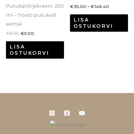
Putukatõrjekreem 250
€
35.00
–
€
146.40
ml – hoiab putukad
LISA
eemal
OSTUKORVI
€
9.90
€
5.00
LISA
OSTUKORVI