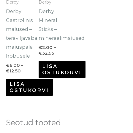
Derby
Derby
varianti.
varianti.
Derby
Derby
Valikuid
Valikuid
Gastrolinis
Mineral
saab
saab
maiused –
Sticks –
teha
teha
teraviljavaba
mineraalimaiused
tootelehel.
tootelehel.
maiuspala
€
2.00
–
€
32.95
hobusele
€
6.00
–
LISA
€
12.50
OSTUKORVI
LISA
OSTUKORVI
Seotud tooted