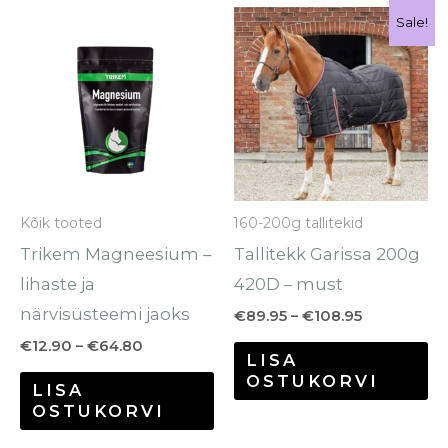
Hinnavahemik:
Hinnavahe
Sellel
Se
Sale!
€12.90
€89.95
tootel
to
kuni
kuni
€64.80
€108.95
on
o
mitu
mi
varianti.
va
Valikuid
Va
saab
sa
Kõik tooted
160-200g tallitekid
teha
te
Trikem Magneesium –
Tallitekk Garissa 200g
tootelehel.
to
lihaste ja
420D – must
närvisüsteemi jaoks
€
89.95
–
€
108.95
€
12.90
–
€
64.80
LISA
OSTUKORVI
LISA
OSTUKORVI