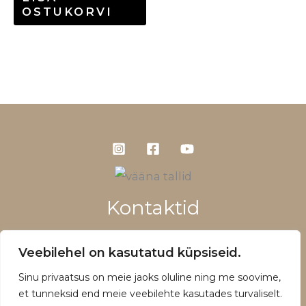
OSTUKORVI
Kontaktid
+372 5660 1028
Veebilehel on kasutatud küpsiseid.
info@vaanatallid.ee
Sinu privaatsus on meie jaoks oluline ning me soovime,
Müügitingimused ja privaatsuspoliitika
et tunneksid end meie veebilehte kasutades turvaliselt.