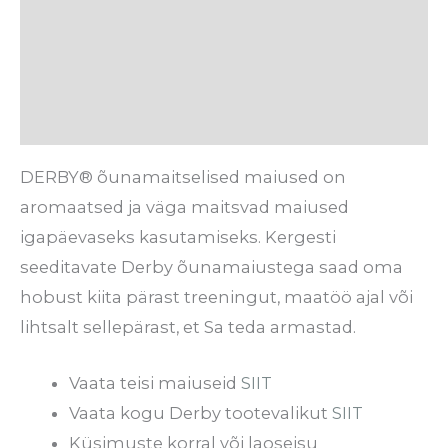
Lisainfo
Tarneaeg
Arvustused (0)
DERBY® õunamaitselised maiused on
aromaatsed ja väga maitsvad maiused
igapäevaseks kasutamiseks. Kergesti
seeditavate Derby õunamaiustega saad oma
hobust kiita pärast treeningut, maatöö ajal või
lihtsalt sellepärast, et Sa teda armastad.
Vaata teisi maiuseid
SIIT
Vaata kogu Derby tootevalikut
SIIT
Küsimuste korral või laoseisu