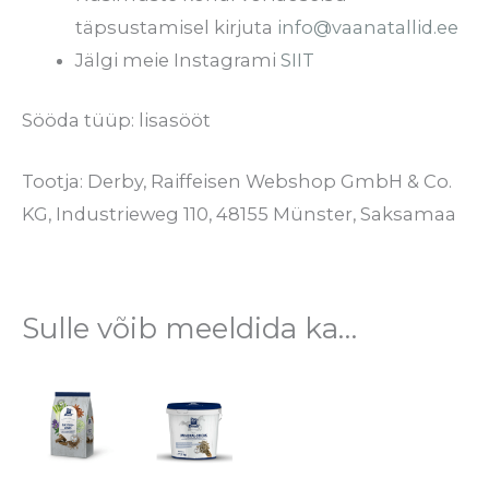
täpsustamisel kirjuta
info@vaanatallid.ee
Jälgi meie Instagrami
SIIT
Sööda tüüp: lisasööt
Tootja: Derby, Raiffeisen Webshop GmbH & Co.
KG, Industrieweg 110, 48155 Münster, Saksamaa
Sulle võib meeldida ka…
Hinnavahemik:
Hinnavahemik:
Sellel
Sellel
€6.00
€2.00
tootel
tootel
kuni
kuni
€12.50
€32.95
on
on
mitu
mitu