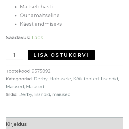
Maitseb hästi
Õunamaitseline
Käest andmiseks
Saadavus:
Laos
LISA OSTUKORVI
Tootekood:
9575892
Kategooriad:
Derby
,
Hobusele
,
Kõik tooted
,
Lisandid
,
Maiused
,
Maiused
Sildid:
Derby
,
lisandid
,
maiused
Kirjeldus