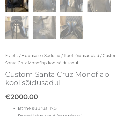
Esileht
/
Hobusele
/
Sadulad
/
Koolisõidusadulad
/ Custo
Santa Cruz Monoflap koolisõidusadul
Custom Santa Cruz Monoflap
koolisõidusadul
€
2000.00
Istme suurus: 17,5″
Raami laius: waid (muudetav)