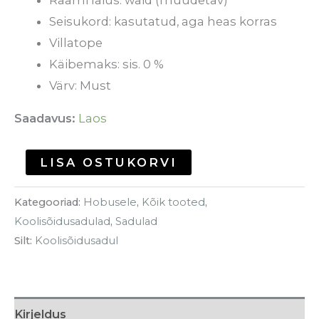
Seisukord: kasutatud, aga heas korras
Villatope
Käibemaks: sis. 0 %
Värv: Must
Saadavus:
Laos
LISA OSTUKORVI
Kategooriad:
Hobusele
,
Kõik tooted
,
Koolisõidusadulad
,
Sadulad
Silt:
Koolisõidusadul
Kirjeldus