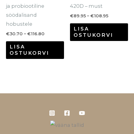
ja probiootiline
420D – must
söödalisand
€
89.95
–
€
108.95
hobustele
LISA
€
30.70
–
€
116.80
OSTUKORVI
LISA
OSTUKORVI