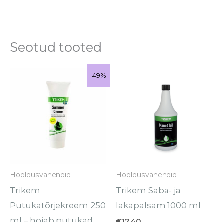
Seotud tooted
Algne
Praegune
-49%
-49%
Sale!
hind
hind
oli:
on:
€9.90.
€5.00.
Hooldusvahendid
Hooldusvahendid
Trikem
Trikem Saba- ja
Putukatõrjekreem 250
lakapalsam 1000 ml
ml – hoiab putukad
€
17.40