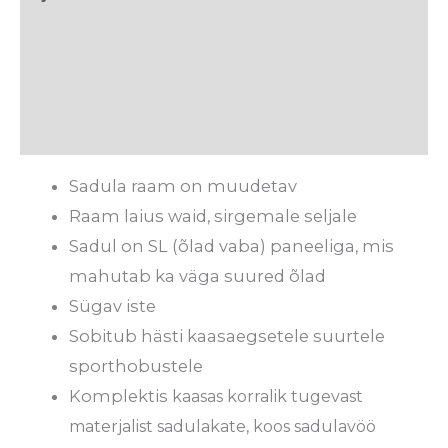
Kuidas saab proovida?
Tarneaeg
Arvustused (0)
Sadula raam on muudetav
Raam laius waid, sirgemale seljale
Sadul on SL (õlad vaba) paneeliga, mis
mahutab ka väga suured õlad
Sügav iste
Sobitub hästi kaasaegsetele suurtele
sporthobustele
Komplektis
kaasas korralik tugevast
materjalist sadulakate, koos sadulavöö