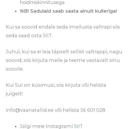
hoidmiskinnitusega
NB! Sadulaid saab saata ainult kulleriga!
Kui sa soovid endale seda imeilusta valtrapi siis
seda saad osta
SIIT.
Juhul, kui sa ei leia täpselt sellist valtrappi, nagu
soovid, siis kirjuta meile ja teeme vastavalt sinu
soovile.
Kui Sul on küsimusi, siis kirjuta või helista
julgelt!
info@vaanatallid.ee
või helista
56 601 028
Jälgi meie Instagrami
SIIT