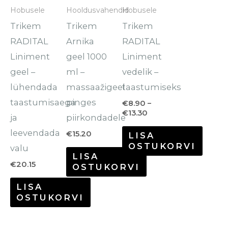
mitu
mitu
Hobusele
Hooldusvahendid
Hobusele
varianti.
varianti.
Trikem
Trikem
Trikem
Valikuid
Valikuid
RADITAL
Arnika
RADITAL
saab
saab
Liniment
geel 1000
Liniment
teha
teha
geel –
ml –
vedelik –
tootelehel.
tootelehel.
lühendada
massaažigeel
taastumiseks
taastumisaega
pinges
€
8.90
–
€
13.30
ja
piirkondadele
leevendada
€
15.20
LISA
OSTUKORVI
valu
LISA
€
20.15
OSTUKORVI
LISA
OSTUKORVI