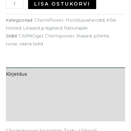
LISA OSTUKORVI
Kategooriad:
ChemiPower
,
Hooldusvahendid
,
Kõik
tooted
,
Lihased ja liigesed
,
Ratsutajale
Sildid:
CARNOgel
,
Chemipower
,
lihased
,
põletik
,
turse
,
vääna tallid
Kirjeldus
Kasutamine
Tarneaeg
Arvustused (0)
Chemipower koostöös Tartu Ülikooli