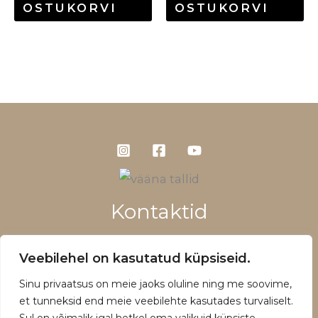
OSTUKORVI
OSTUKORVI
Kontaktid
+372 5660 1028
Veebilehel on kasutatud küpsiseid.
info@vaanatallid.ee
Sinu privaatsus on meie jaoks oluline ning me soovime,
Müügitingimused ja privaatsuspoliitika
et tunneksid end meie veebilehte kasutades turvaliselt.