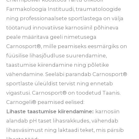
Farmakoloogia Instituudi, traumatoloogide
ning professionaalsete sportlastega on välja
töötanud innovatiivse karnosiinil põhineva
peale määritava geeli nimetusega
Carnosport®, mille peamiseks eesmärgiks on
füüsilise lihasjõudluse suurendamine,
taastumise kiirendamine ning põletike
vähendamine. Seeläbi parandab Carnosport®
sportlaste üleüldist tervist ning ennetab
vigastusi. Carnosport® on toodetud Taanis.
Carnogeli® peamised eelised:
Lihaste taastumise kiirendamine:
karnosiin
alandab pH taset lihasrakkudes, vähendab
lihasväsimust ning laktaadi teket, mis pärsib