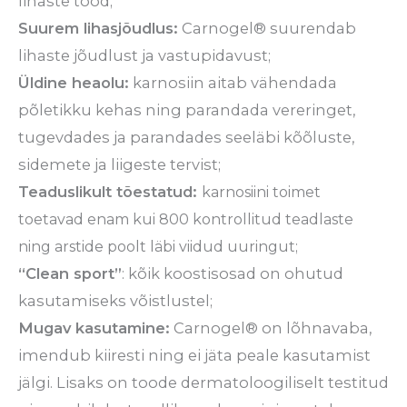
lihaste tööd;
Suurem lihasjõudlus:
Carnogel® suurendab
lihaste jõudlust ja vastupidavust;
Üldine heaolu:
karnosiin aitab vähendada
põletikku kehas ning parandada vereringet,
tugevdades ja parandades seeläbi kõõluste,
sidemete ja liigeste tervist;
Teaduslikult tõestatud:
karnosiini toimet
toetavad enam kui 800 kontrollitud teadlaste
ning arstide poolt läbi viidud uuringut;
“Clean sport”
: kõik koostisosad on ohutud
kasutamiseks võistlustel;
Mugav kasutamine:
Carnogel® on lõhnavaba,
imendub kiiresti ning ei jäta peale kasutamist
jälgi. Lisaks on toode dermatoloogiliselt testitud