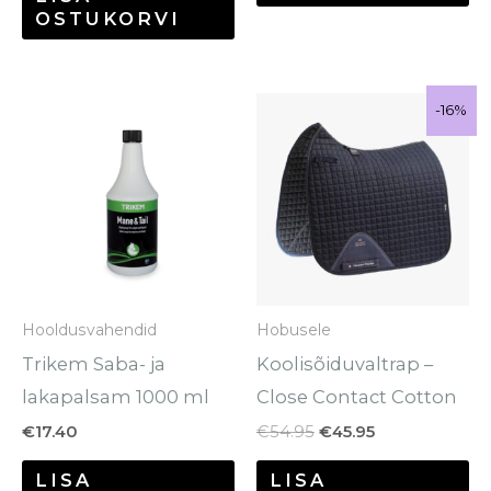
OSTUKORVI
Algne
Praegune
Sale!
-16%
-16%
hind
hind
oli:
on:
€54.95.
€45.95.
Hooldusvahendid
Hobusele
Trikem Saba- ja
Koolisõiduvaltrap –
lakapalsam 1000 ml
Close Contact Cotton
€
17.40
€
54.95
€
45.95
LISA
LISA