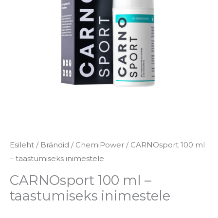
inimestele
kogus
Esileht
/
Brändid
/
ChemiPower
/ CARNOsport 100 ml
– taastumiseks inimestele
CARNOsport 100 ml –
taastumiseks inimestele