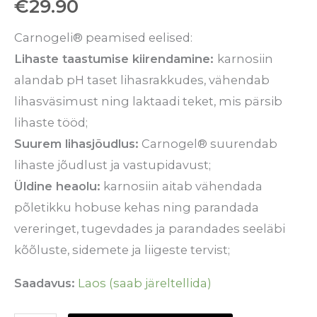
€
29.90
Carnogeli® peamised eelised:
Lihaste taastumise kiirendamine:
karnosiin
alandab pH taset lihasrakkudes, vähendab
lihasväsimust ning laktaadi teket, mis pärsib
lihaste tööd;
Suurem lihasjõudlus:
Carnogel® suurendab
lihaste jõudlust ja vastupidavust;
Üldine heaolu:
karnosiin aitab vähendada
põletikku hobuse kehas ning parandada
vereringet, tugevdades ja parandades seeläbi
kõõluste, sidemete ja liigeste tervist;
Saadavus:
Laos (saab järeltellida)