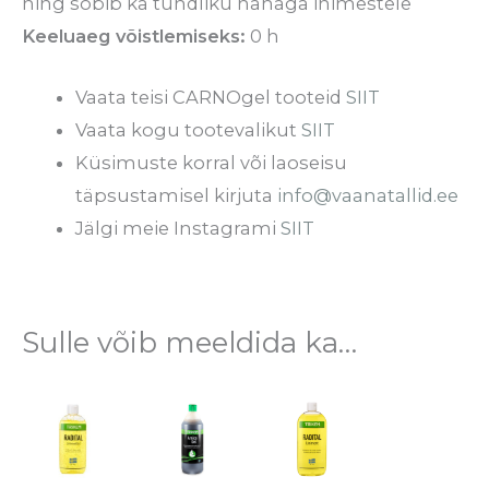
ning sobib ka tundliku nahaga inimestele
Keeluaeg võistlemiseks:
0 h
Vaata teisi CARNOgel tooteid
SIIT
Vaata kogu tootevalikut
SIIT
Küsimuste korral või laoseisu
täpsustamisel kirjuta
info@vaanatallid.ee
Jälgi meie Instagrami
SIIT
Sulle võib meeldida ka…
Hinnavahemik:
Sellel
Sellel
€8.90
tootel
tootel
kuni
€13.30
on
on