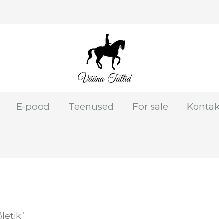
E-pood
Teenused
For sale
Kontak
letik”