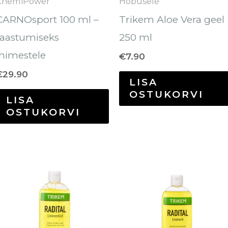
ChemiPower
Hobusele
CARNOsport 100 ml –
Trikem Aloe Vera geel
taastumiseks
250 ml
inimestele
€
7.90
€
29.90
LISA
OSTUKORVI
LISA
OSTUKORVI
ik:
lel
Sellel
tel
tootel
on
tu
mitu