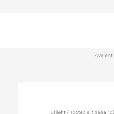
Skip
to
content
Avaleht
Esileht
/ Tooted siltidega “põ