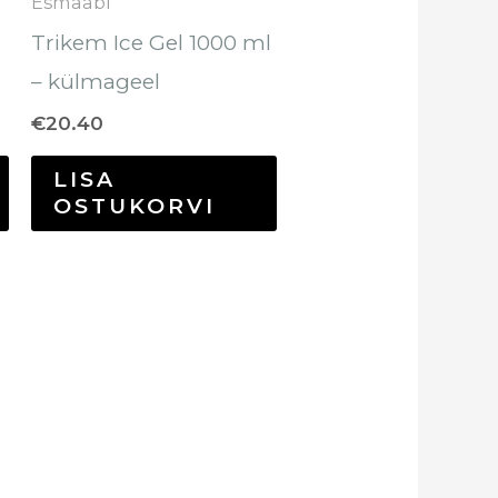
Esmaabi
Trikem Ice Gel 1000 ml
– külmageel
€
20.40
LISA
OSTUKORVI
Sellel
tootel
on
mitu