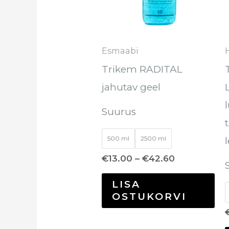
var
Val
sa
Esmaabi
te
Trikem RADITAL
too
jahutav geel
Suurus
500 ml
2500 ml
€
13.00
–
€
42.60
LISA
OSTUKORVI