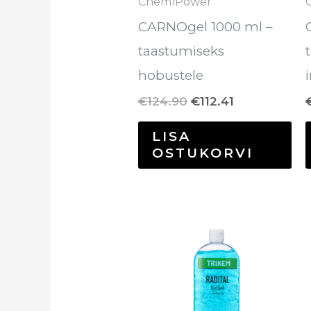
ChemiPower
CARNOgel 1000 ml –
taastumiseks
hobustele
€
124.90
€
112.41
LISA
OSTUKORVI
Hinnavahem
Sel
€13.00
too
kuni
€42.60
on
mi