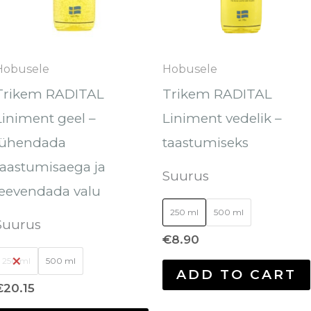
ianti.
varianti.
ikuid
Valikuid
ab
saab
Hobusele
Hobusele
ha
teha
Trikem RADITAL
Trikem RADITAL
telehel.
tootelehel.
Liniment geel –
Liniment vedelik –
lühendada
taastumiseks
taastumisaega ja
Suurus
leevendada valu
250 ml
500 ml
Suurus
€
8.90
250 ml
500 ml
ADD TO CART
€
20.15