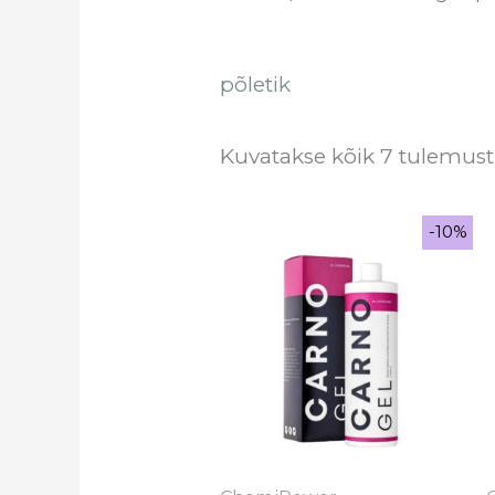
põletik
Kuvatakse kõik 7 tulemust
Sale!
-10%
-10%
Algne
Praegune
hind
hind
oli:
on:
€124.90.
€112.41.